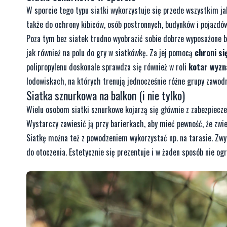
W sporcie tego typu siatki wykorzystuje się przede wszystkim j
także do ochrony kibiców, osób postronnych, budynków i pojazdów
Poza tym bez siatek trudno wyobrazić sobie dobrze wyposażone b
jak również na polu do gry w siatkówkę. Za jej pomocą
chroni si
polipropylenu doskonale sprawdza się również w roli
kotar wyzn
lodowiskach, na których trenują jednocześnie różne grupy zawod
Siatka sznurkowa na balkon
(i nie tylko)
Wielu osobom
siatki sznurkowe
kojarzą się głównie z zabezpiecz
Wystarczy zawiesić ją przy barierkach, aby mieć pewność, że zwi
Siatkę można też z powodzeniem wykorzystać np. na tarasie. Zwy
do otoczenia. Estetycznie się prezentuje i w żaden sposób nie og