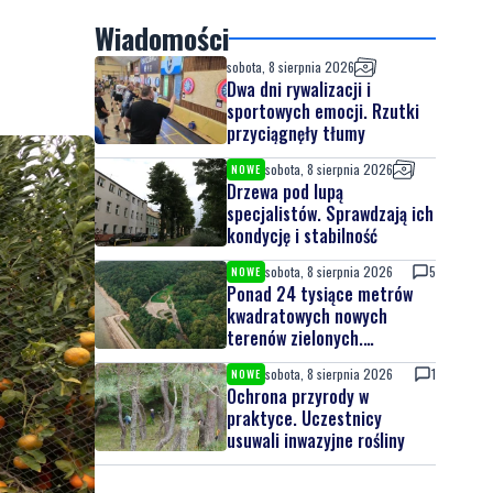
Wiadomości
sobota, 8 sierpnia 2026
Dwa dni rywalizacji i
sportowych emocji. Rzutki
przyciągnęły tłumy
sobota, 8 sierpnia 2026
NOWE
Drzewa pod lupą
specjalistów. Sprawdzają ich
kondycję i stabilność
sobota, 8 sierpnia 2026
5
NOWE
Ponad 24 tysiące metrów
kwadratowych nowych
terenów zielonych.
Powstanie nowa przestrzeń
sobota, 8 sierpnia 2026
1
NOWE
do wypoczynku
Ochrona przyrody w
praktyce. Uczestnicy
usuwali inwazyjne rośliny