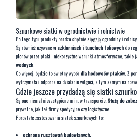
Sznurkowe siatki
w ogrodnictwie i rolnictwie
Po tego typu produkty bardzo chętnie sięgają ogrodnicy i rolnicy
Są również używane
w szklarniach i tunelach foliowych
do reg
plonów przez ptaki i niekorzystne warunki atmosferyczne, takie j
wodnych
.
Co więcej, będzie to świetny wybór
dla hodowców ptaków
. Z po
wytrzymała i odporna na działanie wilgoci, a tym samym na roz
Gdzie jeszcze przydadzą się
siatki sznurk
Są one niemal niezastąpione m.in. w transporcie.
Służą do zabe
prywatne, jak też firmy spedycyjne czy logistyczne.
Pozostałe zastosowania siatek sznurkowych to:
ochrona rusztowań budowlanych,