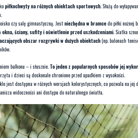
ako
piłkochwyty na różnych obiektach sportowych
. Służą do wyłapywan
.
oisko czy salę gimnastyczną. Jest
niezbędna w bramce
do piłki nożnej b
ę okna, ściany, sufity i oświetlenie przed uszkodzeniami
. Siatka sznu
aczających obszar rozgrywki w dużych obiektach
(np. balonach tenis
ników.
eniem balkonu – i słusznie.
To jeden z popularnych sposobów jej wykor
erzęta i dzieci są doskonale chronione przed upadkiem z wysokości.
kle jest dostępna w różnych wersjach kolorystycznych, co pozwala na jej
ranicza widoczności ani dostępu do naturalnego światła.