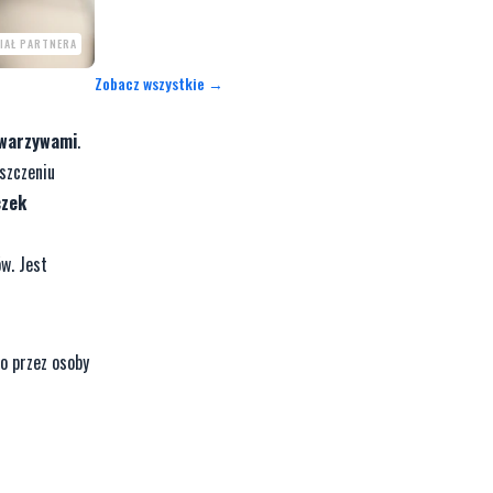
IAŁ PARTNERA
Zobacz wszystkie →
 warzywami
.
szczeniu
czek
ów. Jest
o przez osoby