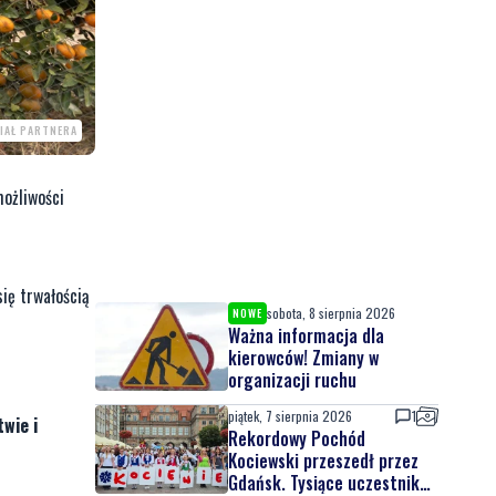
IAŁ PARTNERA
możliwości
się trwałością
sobota, 8 sierpnia 2026
NOWE
Ważna informacja dla
kierowców! Zmiany w
organizacji ruchu
piątek, 7 sierpnia 2026
1
wie i
Rekordowy Pochód
Kociewski przeszedł przez
Gdańsk. Tysiące uczestników