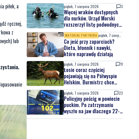
na jubileuszowej edycji
ia piłek, a
piątek, 7 sierpnia 2026
3
Więcej wraków dostępnych
dla nurków. Urząd Morski
ądź ręcznej,
rozszerzył listę podwodnych
atrakcji
rkowa z
piątek, 7 sierpnia 2026
MATERIAŁ PARTNERA
owych) lub
Co jeść przy zaparciach?
Dieta, błonnik i nawyki,
które naprawdę działają
piątek, 7 sierpnia 2026
11
zystania.
Łosie coraz częściej
pojawiają się na Półwyspie
Helskim. Burmistrz chce
 dopasowanie
nowych znaków drogowych
piątek, 7 sierpnia 2026
23
Policyjny pościg w powiecie
puckim. Po zatrzymaniu
wyszło na jaw dlaczego 22-
latek uciekał