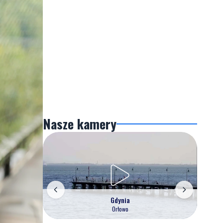
Nasze kamery
Gdynia
Orłowo