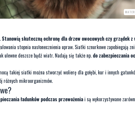
MATER
.
Stanowią skuteczną ochronę dla drzew owocowych czy grządek z
ulowania stopnia nasłonecznienia upraw. Siatki sznurkowe zapobiegają zni
ak ulewne deszcze bądź wiatr. Nadają się także np.
do zabezpieczania o
mocą takiej siatki można stworzyć wolierę dla gołębi, kur i innych gatunk
wój różnych mikroorganizmów.
owe
?
zpieczania ładunków podczas przewożenia
i są wykorzystywane zarówn