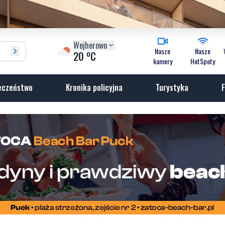
Wejherowo
Nasze
Nasze
o
20
C
kamery
HotSpoty
eczeństwo
Kronika policyjna
Turystyka
F