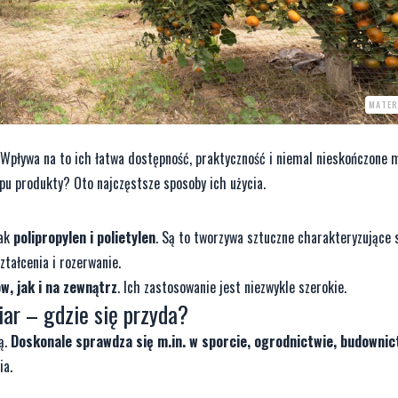
MATER
 Wpływa na to ich łatwa dostępność, praktyczność i niemal nieskończone 
u produkty? Oto najczęstsze sposoby ich użycia.
jak
polipropylen i polietylen
. Są to tworzywa sztuczne charakteryzujące 
ztałcenia i rozerwanie.
, jak i na zewnątrz
. Ich zastosowanie jest niezwykle szerokie.
iar
– gdzie się przyda?
ą.
Doskonale sprawdza się m.in. w sporcie, ogrodnictwie, budownict
ia.