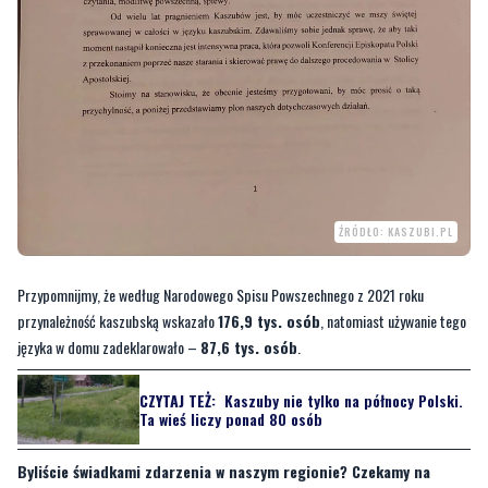
ŹRÓDŁO: KASZUBI.PL
Przypomnijmy, że według Narodowego Spisu Powszechnego z 2021 roku
przynależność kaszubską wskazało
176,9 tys. osób
, natomiast używanie tego
języka w domu zadeklarowało –
87,6 tys. osób
.
CZYTAJ TEŻ:
Kaszuby nie tylko na północy Polski.
Ta wieś liczy ponad 80 osób
Byliście świadkami zdarzenia w naszym regionie? Czekamy na
Wasze sygnały i informacje. Można kontaktować się z naszą
redakcją za pośrednictwem
strony facebookowej
,
strony na X
i
mailowo:
redakcja@nadmorski24.pl
. Dyżurujemy także pod