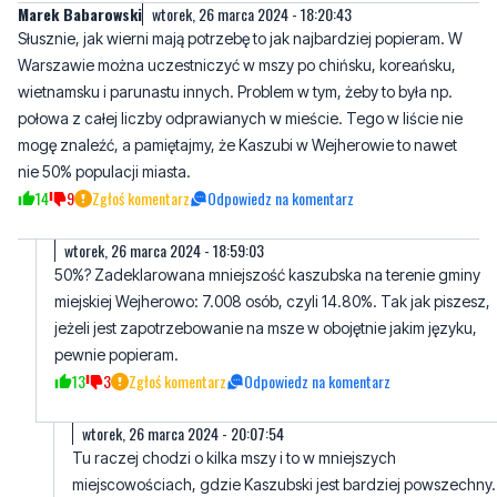
wietnamsku i parunastu innych. Problem w tym, żeby to była np.
połowa z całej liczby odprawianych w mieście. Tego w liście nie
mogę znaleźć, a pamiętajmy, że Kaszubi w Wejherowie to nawet
nie 50% populacji miasta.
14
9
Zgłoś komentarz
Odpowiedz na komentarz
wtorek, 26 marca 2024 - 18:59:03
50%? Zadeklarowana mniejszość kaszubska na terenie gminy
miejskiej Wejherowo: 7.008 osób, czyli 14.80%. Tak jak piszesz,
jeżeli jest zapotrzebowanie na msze w obojętnie jakim języku,
pewnie popieram.
13
3
Zgłoś komentarz
Odpowiedz na komentarz
wtorek, 26 marca 2024 - 20:07:54
Tu raczej chodzi o kilka mszy i to w mniejszych
miejscowościach, gdzie Kaszubski jest bardziej powszechny.
9
2
Zgłoś komentarz
Odpowiedz na komentarz
smalec
wtorek, 26 marca 2024 - 21:00:31