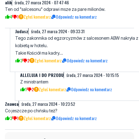
Judasz
środa, 27 marca 2024 - 09:33:31
Tego zakonnika od egzorcyzmów z salcesonem ABW nakryła z
kobietą w hotelu.
Takie Kościół ma kadry...
3
2
Zgłoś komentarz
Odpowiedz na komentarz
ALLELUJA I DO PRZODU
środa, 27 marca 2024 - 10:15:15
Z ministrantem
1
2
Zgłoś komentarz
Odpowiedz na komentarz
Znawca
środa, 27 marca 2024 - 10:23:52
Co jeszcze po chińsku też?
3
1
Zgłoś komentarz
Odpowiedz na komentarz
Napisz swój komentarz
Nie hejtuj, pisz kulturalnie i zgodne z prawem