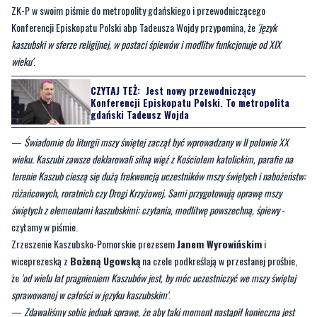
wieku'
.
CZYTAJ TEŻ:
Jest nowy przewodniczący
Konferencji Episkopatu Polski. To metropolita
gdański Tadeusz Wojda
—
Świadomie do liturgii mszy świętej zaczął być wprowadzany w II połowie XX
wieku. Kaszubi zawsze deklarowali silną więź z Kościołem katolickim, parafie na
terenie Kaszub cieszą się dużą frekwencją uczestników mszy świętych i nabożeństw:
różańcowych, roratnich czy Drogi Krzyżowej. Sami przygotowują oprawę mszy
świętych z elementami kaszubskimi: czytania, modlitwę powszechną, śpiewy
-
czytamy w piśmie.
Zrzeszenie Kaszubsko-Pomorskie prezesem
Janem Wyrowińskim
i
wiceprezeską z
Bożeną Ugowską
na czele podkreślają w przesłanej prośbie,
że
'od wielu lat pragnieniem Kaszubów jest, by móc uczestniczyć we mszy świętej
sprawowanej w całości w języku kaszubskim'
.
—
Zdawaliśmy sobie jednak sprawę, że aby taki moment nastąpił konieczna jest
intensywna praca, którą pozwoli Konferencji Episkowatu Polski z przekonaniem
poprzeć nasze starania i skierować sprawę do dalszego procedowania w Stolicy
Apostolskiej
- podkreślają autorzy pisma.