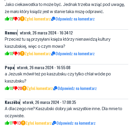
Remus
wtorek, 26 marca 2024 - 16:34:12
Przecież tu są przysyłani księża którzy nienawidzą kultury
kaszubskiej, więc o czym mowa?
10
9
Zgłoś komentarz
Odpowiedz na komentarz
Popa
wtorek, 26 marca 2024 - 16:55:08
a Jezusik mówił też po kaszubsku czy tylko chlał wóde po
kaszubsku?
10
20
Zgłoś komentarz
Odpowiedz na komentarz
Kaszëba
wtorek, 26 marca 2024 - 17:08:35
A dlaczego nie? Kaszubski dobry jak wszystkie inne. Dla mnie to
oczywiste.
11
13
Zgłoś komentarz
Odpowiedz na komentarz
Marek Babarowski
wtorek, 26 marca 2024 - 18:20:43
Słusznie, jak wierni mają potrzebę to jak najbardziej popieram. W
Warszawie można uczestniczyć w mszy po chińsku, koreańsku,