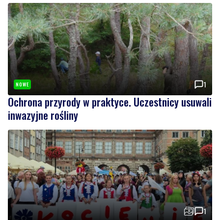
1
NOWE
Ochrona przyrody w praktyce. Uczestnicy usuwali
inwazyjne rośliny
1
Rekordowy Pochód Kociewski przeszedł przez
Gdańsk. Tysiące uczestników na jubileuszowej
edycji