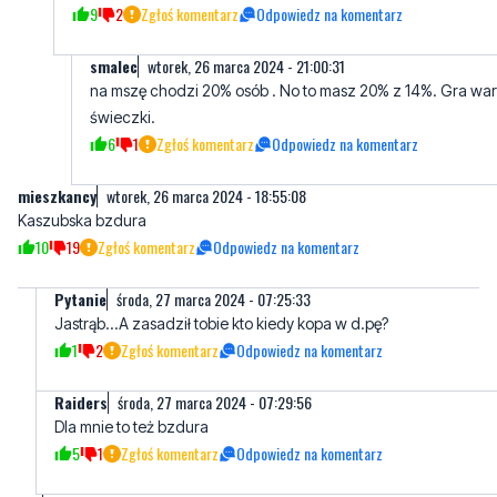
na mszę chodzi 20% osób . No to masz 20% z 14%. Gra war
świeczki.
6
1
Zgłoś komentarz
Odpowiedz na komentarz
mieszkancy
wtorek, 26 marca 2024 - 18:55:08
Kaszubska bzdura
10
19
Zgłoś komentarz
Odpowiedz na komentarz
Pytanie
środa, 27 marca 2024 - 07:25:33
Jastrąb...A zasadził tobie kto kiedy kopa w d.pę?
1
2
Zgłoś komentarz
Odpowiedz na komentarz
Raiders
środa, 27 marca 2024 - 07:29:56
Dla mnie to też bzdura
5
1
Zgłoś komentarz
Odpowiedz na komentarz
alik
środa, 27 marca 2024 - 07:47:46
Ten od "salcesonu" odprawi msze za pare milionów.
4
1
Zgłoś komentarz
Odpowiedz na komentarz