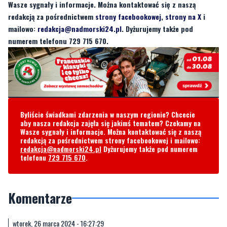
numerem telefonu 729 715 670.
Byliście świadkami zdarzenia w naszym regionie? Chcecie
aby nasza redakcja zajęła się jakimś tematem? Czekamy na
Wasze sygnały i informacje. Można kontaktować się z naszą
redakcją za pośrednictwem strony facebookowej i mailowo:
redakcja@nadmorski24.pl
Dyżurujemy także pod numerem
telefonu
729 715 670
.
Komentarze
wtorek, 26 marca 2024 - 16:27:29
Jako ciekawostka to może być. Jednak trzeba wziąć pod uwagę,
że mało który ksiądz jest w stanie taka mszę odprawić.
19
3
Zgłoś komentarz
Odpowiedz na komentarz