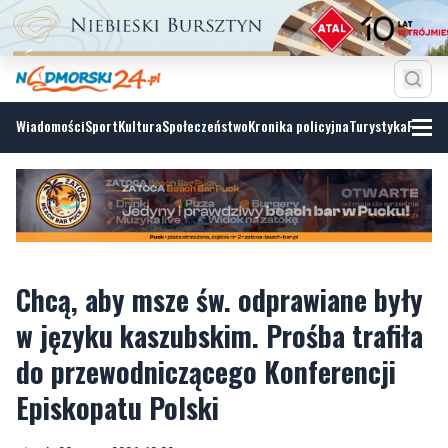
Wiadomości
Sport
Kultura
Społeczeństwo
Kronika policyjna
Turystyka
Fotoga
Chcą, aby msze św. odprawiane były
w języku kaszubskim. Prośba trafiła
do przewodniczącego Konferencji
Episkopatu Polski
wtorek, 26 marca 2024, 16:00