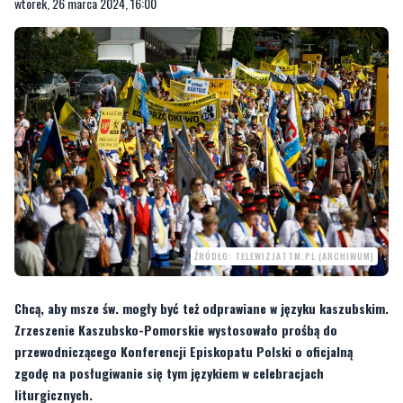
ŹRÓDŁO: TELEWIZJATTM.PL (ARCHIWUM)
Chcą, aby msze św. mogły być też odprawiane w języku kaszubskim.
Zrzeszenie Kaszubsko-Pomorskie wystosowało prośbą do
przewodniczącego Konferencji Episkopatu Polski o oficjalną
zgodę na posługiwanie się tym językiem w celebracjach
liturgicznych.
ZK-P w swoim piśmie do metropolity gdańskiego i przewodniczącego
Konferencji Episkopatu Polski abp Tadeusza Wojdy przypomina, że
'język
kaszubski w sferze religijnej, w postaci śpiewów i modlitw funkcjonuje od XIX