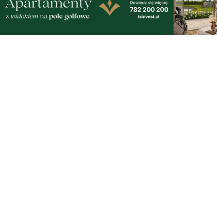
piątek, 7 sierpnia 2026
14
Tusk: "Polska ma nowego zawodnika".
Premier spotkał się z amerykańskim
aktorem