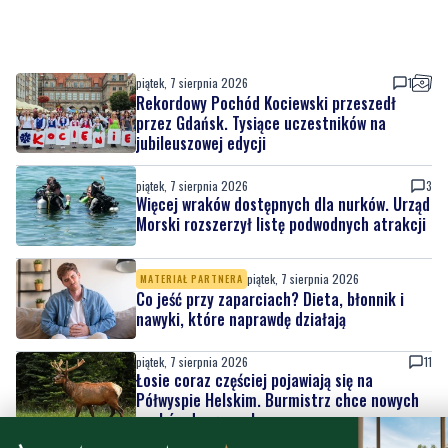
piątek, 7 sierpnia 2026
1
Rekordowy Pochód Kociewski przeszedł
przez Gdańsk. Tysiące uczestników na
jubileuszowej edycji
piątek, 7 sierpnia 2026
3
Więcej wraków dostępnych dla nurków. Urząd
Morski rozszerzył listę podwodnych atrakcji
piątek, 7 sierpnia 2026
MATERIAŁ PARTNERA
Co jeść przy zaparciach? Dieta, błonnik i
nawyki, które naprawdę działają
piątek, 7 sierpnia 2026
11
Łosie coraz częściej pojawiają się na
Półwyspie Helskim. Burmistrz chce nowych
znaków drogowych
piątek, 7 sierpnia 2026
23
Policyjny pościg w powiecie puckim. Po
zatrzymaniu wyszło na jaw dlaczego 22-
latek uciekał