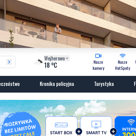
Wejherowo
Nasze
Nasze
o
18
C
kamery
HotSpoty
eczeństwo
Kronika policyjna
Turystyka
F