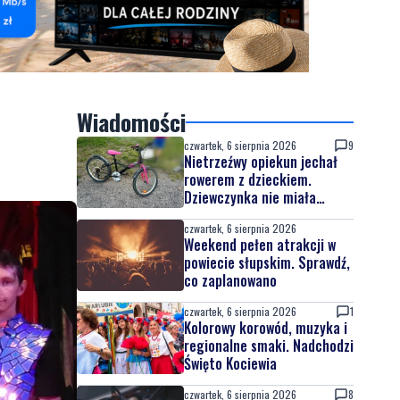
Wiadomości
czwartek, 6 sierpnia 2026
9
Nietrzeźwy opiekun jechał
rowerem z dzieckiem.
Dziewczynka nie miała
kasku
czwartek, 6 sierpnia 2026
Weekend pełen atrakcji w
powiecie słupskim. Sprawdź,
co zaplanowano
czwartek, 6 sierpnia 2026
1
Kolorowy korowód, muzyka i
regionalne smaki. Nadchodzi
Święto Kociewia
czwartek, 6 sierpnia 2026
8