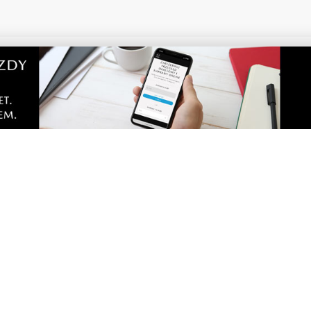
pełen atrakcji w powiecie
Kolorowy korowód, muzyk
. Sprawdź, co zaplanowano
regionalne smaki. Nadcho
Święto Kociewia