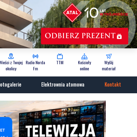
Wieści z Twojej
Radio Norda
TTM
Kościoły
Wyślij
okolicy
Fm
online
materiał
otogalerie
Elektrownia atomowa
Kontakt