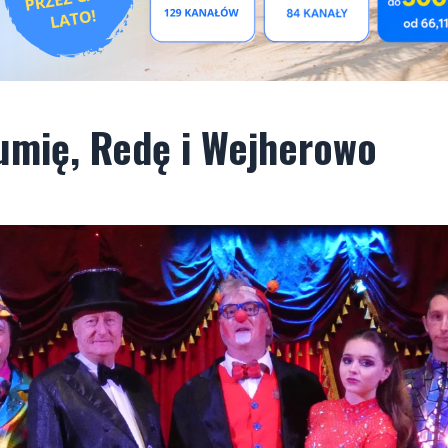
umię, Redę i Wejherowo