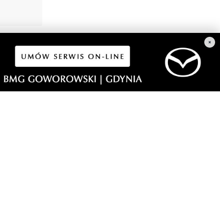
×
1
a i
dzi