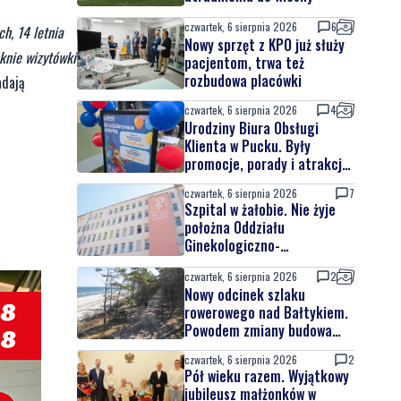
czwartek, 6 sierpnia 2026
6
h, 14 letnia
Nowy sprzęt z KPO już służy
aknie wizytówki
pacjentom, trwa też
rozbudowa placówki
adają
czwartek, 6 sierpnia 2026
4
Urodziny Biura Obsługi
Klienta w Pucku. Były
promocje, porady i atrakcje
dla najmłodszych
czwartek, 6 sierpnia 2026
7
Szpital w żałobie. Nie żyje
położna Oddziału
Ginekologiczno-
Położniczego
czwartek, 6 sierpnia 2026
2
Nowy odcinek szlaku
rowerowego nad Bałtykiem.
Powodem zmiany budowa
elektrowni jądrowej
czwartek, 6 sierpnia 2026
2
Pół wieku razem. Wyjątkowy
jubileusz małżonków w