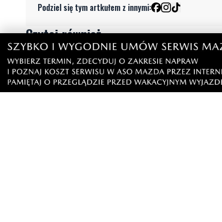
Podziel się tym artkułem z innymi:
Czytaj również
9
Nietrzeźwy opiekun jechał rowerem
Weekend 
z dzieckiem. Dziewczynka nie miała
słupskim
kasku