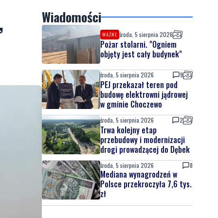
,
Wiadomości
środa, 5 sierpnia 2026
WAŻNE
Pożar stolarni. "Ogniem
objęty jest cały budynek"
środa, 5 sierpnia 2026
9
PEJ przekazał teren pod
budowę elektrowni jądrowej
w gminie Choczewo
środa, 5 sierpnia 2026
2
Trwa kolejny etap
przebudowy i modernizacji
drogi prowadzącej do Dębek
środa, 5 sierpnia 2026
8
Mediana wynagrodzeń w
Polsce przekroczyła 7,6 tys.
zł