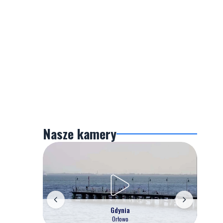
Nasze kamery
Gdynia
Orłowo