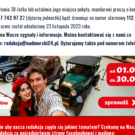
eniu 38-latka lub ustalenia jego miejsca pobytu, mundurowi proszą o ko
7 742 97 2
2 (dyżurny jednostki) bądź dzwoniąc na numer alarmowy
112
.
razem został odnaleziony 23 listopada 2023 roku.
na Wasze sygnały i informacje. Można kontaktować się z nami za
o:
redakcja@nadmorski24.pl
. Dyżurujemy także pod numerem tele
cie aby nasza redakcja zajęła się jakimś tematem? Czekamy na Was
edakcją za pośrednictwem strony facebookowej i mailowo: