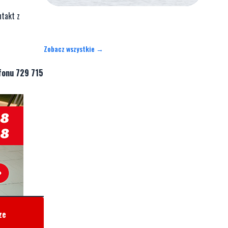
ntakt z
Zobacz wszystkie →
fonu 729 715
ze