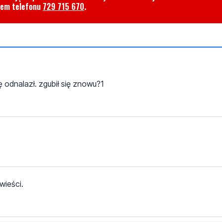
rem telefonu
729 715 670
.
ię odnalazł. zgubił się znowu?1
wieści.