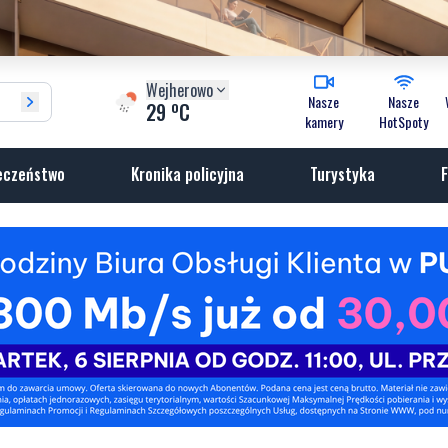
Wejherowo
Nasze
Nasze
o
29
C
kamery
HotSpoty
eczeństwo
Kronika policyjna
Turystyka
F