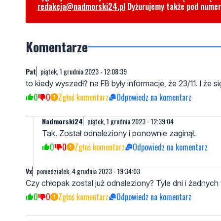
redakcja@nadmorski24.pl
Dyżurujemy także pod nume
Komentarze
Pat
piątek, 1 grudnia 2023 - 12:08:39
to kiedy wyszedł? na FB były informacje, że 23/11. I że s
0
0
Zgłoś komentarz
Odpowiedz na komentarz
Nadmorski24
piątek, 1 grudnia 2023 - 12:39:04
Tak. Został odnaleziony i ponownie zaginął.
0
0
Zgłoś komentarz
Odpowiedz na komentarz
Vx
poniedziałek, 4 grudnia 2023 - 19:34:03
Czy chłopak zostal już odnaleziony? Tyle dni i żadnych 
0
0
Zgłoś komentarz
Odpowiedz na komentarz