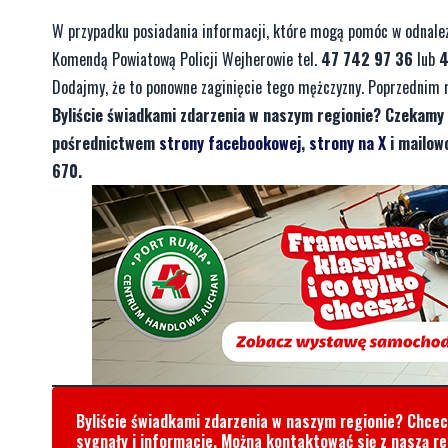
W przypadku posiadania informacji, które mogą pomóc w odnalezi
Komendą Powiatową Policji Wejherowie tel.
47 742 97 36
lub
4
Dodajmy, że to ponowne zaginięcie tego mężczyzny. Poprzednim 
Byliście świadkami zdarzenia w naszym regionie? Czekamy 
pośrednictwem
strony facebookowej
,
strony na X
i mailow
670.
Byliście świadkami zdarzenia w naszym regionie? Chce
sygnały i informacje. Można kontaktować się z naszą r