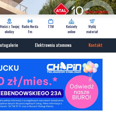
Wieści z Twojej
Radio Norda
TTM
Kościoły
Wyślij
okolicy
Fm
online
materiał
otogalerie
Elektrownia atomowa
Kontakt