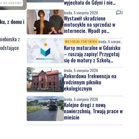
wyjechała do Gdyni i nie
PP WEJHEROWO
wróciła
środa, 5 sierpnia 2026
3
Wystawił skradzione
ku, z domu i
motocykle na sprzedaż w
internecie. Wpadł po
zgłoszeniu właściciela
niebieska z
środa, 5 sierpnia 2026
MATERIAŁ PARTNERA
 odstające
Kursy maturalne w Gdańsku
– ruszają zapisy! Przygotuj
się do matury z Szkołą
Effective Teaching!
środa, 5 sierpnia 2026
Rekordowa frekwencja na
rodzinnym pikniku
ekologicznym
środa, 5 sierpnia 2026
Kolejne drogi z nową
nawierzchnią. Trwają prace w
mieście