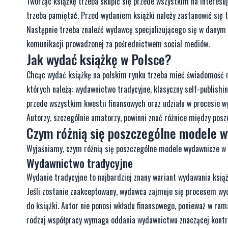
Tworząc książkę trzeba skupić się przede wszystkim na interesuj
trzeba pamiętać. Przed wydaniem książki należy zastanowić się tak
Następnie trzeba znaleźć wydawcę specjalizującego się w danym t
komunikacji prowadzonej za pośrednictwem social mediów.
Jak wydać książkę w Polsce?
Chcąc wydać książkę na polskim rynku trzeba mieć świadomość m
których należą: wydawnictwo tradycyjne, klasyczny self-publishin
przede wszystkim kwestii finansowych oraz udziału w procesie 
Autorzy, szczególnie amatorzy, powinni znać różnice między po
Czym różnią się poszczególne modele 
Wyjaśniamy, czym różnią się poszczególne modele wydawnicze w 
Wydawnictwo tradycyjne
Wydanie tradycyjne to najbardziej znany wariant wydawania książ
Jeśli zostanie zaakceptowany, wydawca zajmuje się procesem wyd
do książki. Autor nie ponosi wkładu finansowego, ponieważ w ram
rodzaj współpracy wymaga oddania wydawnictwu znaczącej kontr