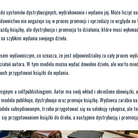
o systemów dystrybucyjnych, wydrukowanie i wydanie jej. Może liczyć na
dawnictwo nie angażuje się w proces promocji i sprzedaży ze względu na t
ażdą książkę, ale dystrybucja i promocja to działania, które musi wykona
 na szybkim wydaniu swojego dzieła.
sem wydawniczym, co oznacza, że jest odpowiedzialny za cały proces wyda
działań autora. W tym modelu można wydać dowolne dzieło, ale warto mie
pach przygotowań książki do wydania.
yjnym a selfpublishingiem. Autor ma swój wkład i określone obowiązki, 
 modelu publikuje, dystrybuuje oraz promuje książkę. Wydawca zarabia na
odelu subsydiowanym, trzeba przygotować się na selekcję rękopisu, ale te
 się przygotowaniem książki do druku, a następnie dystrybucją i promocj