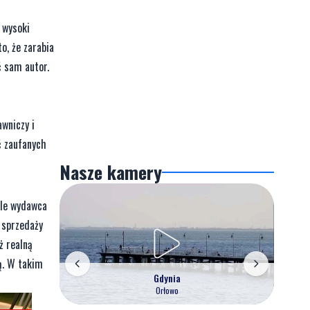
 wysoki
o, że zarabia
ć sam autor.
wniczy i
ć zaufanych
Nasze kamery
ale wydawca
 sprzedaży
ż realną
ą. W takim
Gdynia
Orłowo