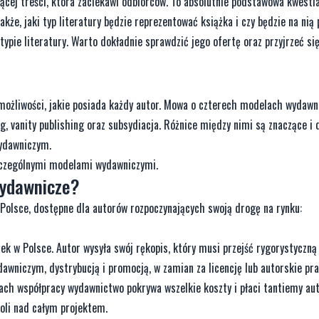
ącej treści, która zaciekawi odbiorców. To absolutnie podstawowa kwestia
że, jaki typ literatury będzie reprezentować książka i czy będzie na nią 
ypie literatury. Warto dokładnie sprawdzić jego ofertę oraz przyjrzeć się
ożliwości, jakie posiada każdy autor. Mowa o czterech modelach wydawn
g, vanity publishing oraz subsydiacja. Różnice między nimi są znaczące i 
wydawniczym.
szczególnymi modelami wydawniczymi.
wydawnicze?
Polsce, dostępne dla autorów rozpoczynających swoją drogę na rynku:
ek w Polsce. Autor wysyła swój rękopis, który musi przejść rygorystyczną 
awniczym, dystrybucją i promocją, w zamian za licencję lub autorskie p
ach współpracy wydawnictwo pokrywa wszelkie koszty i płaci tantiemy aut
oli nad całym projektem.