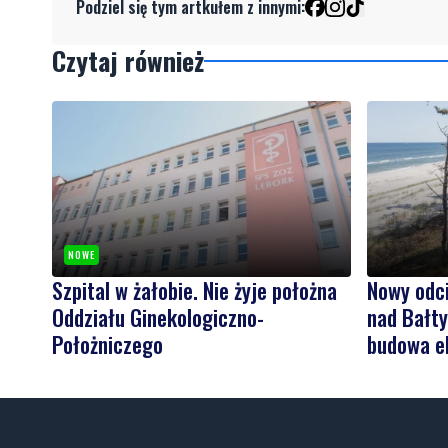
Podziel się tym artkułem z innymi:
Czytaj również
NOWE
Szpital w żałobie. Nie żyje położna
Nowy odc
Oddziału Ginekologiczno-
nad Bałt
Położniczego
budowa e