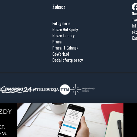
Zobacz
Nad
Two
Fotogalerie
Inf
Nasze HotSpoty
oko
Nasze kamery
Ka
Praca
Praca IT Gdańsk
GoWork.pl
Dodaj ofertę pracy