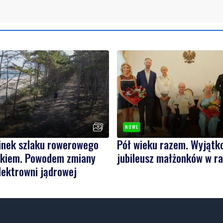
NOWE
inek szlaku rowerowego
Pół wieku razem. Wyjątk
ykiem. Powodem zmiany
jubileusz małżonków w r
lektrowni jądrowej