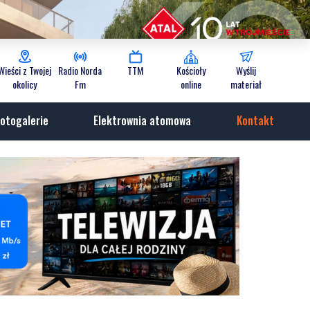
Wieści z Twojej
Radio Norda
TTM
Kościoły
Wyślij
okolicy
Fm
online
materiał
otogalerie
Elektrownia atomowa
Kontakt