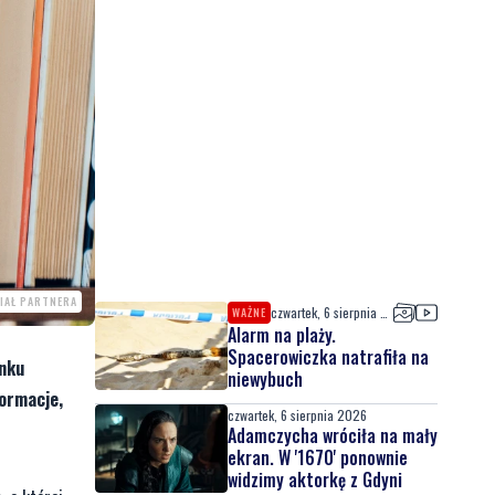
IAŁ PARTNERA
czwartek, 6 sierpnia 2026
WAŻNE
Alarm na plaży.
Spacerowiczka natrafiła na
ynku
niewybuch
ormacje,
czwartek, 6 sierpnia 2026
Adamczycha wróciła na mały
ekran. W '1670' ponownie
widzimy aktorkę z Gdyni