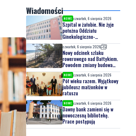
Wiadomości
czwartek, 6 sierpnia 2026
NOWE
Szpital w żałobie. Nie żyje
położna Oddziału
Ginekologiczno-
Położniczego
czwartek, 6 sierpnia 2026
Nowy odcinek szlaku
rowerowego nad Bałtykiem.
Powodem zmiany budowa
elektrowni jądrowej
czwartek, 6 sierpnia 2026
NOWE
Pół wieku razem. Wyjątkowy
jubileusz małżonków w
ratuszu
czwartek, 6 sierpnia 2026
NOWE
Dawny bank zamieni się w
nowoczesną bibliotekę.
Prace postępują