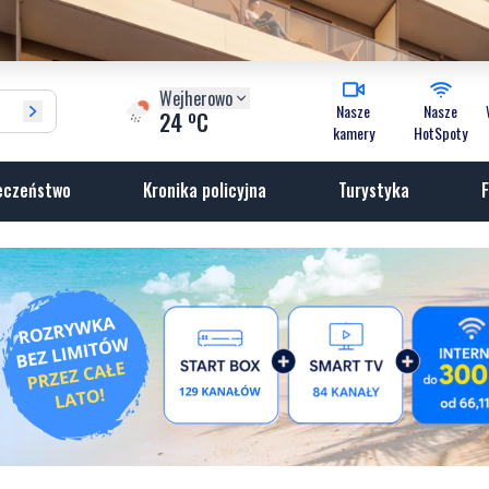
Wejherowo
Nasze
Nasze
o
24
C
kamery
HotSpoty
eczeństwo
Kronika policyjna
Turystyka
F