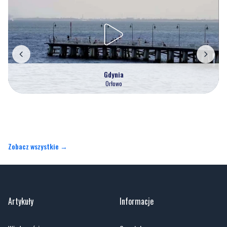
Gdynia
Orłowo
Zobacz wszystkie →
Artykuły
Informacje
Wiadomości
O portalu
Sport
Kontakt
Kultura
Regulamin
Społeczeństwo
Polityka prywatności