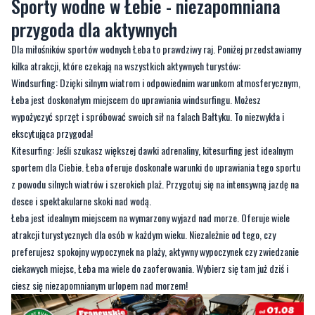
kilka atrakcji, które czekają na wszystkich aktywnych turystów:
Windsurfing: Dzięki silnym wiatrom i odpowiednim warunkom atmosferycznym,
Łeba jest doskonałym miejscem do uprawiania windsurfingu. Możesz
wypożyczyć sprzęt i spróbować swoich sił na falach Bałtyku. To niezwykła i
ekscytująca przygoda!
Kitesurfing: Jeśli szukasz większej dawki adrenaliny, kitesurfing jest idealnym
sportem dla Ciebie. Łeba oferuje doskonałe warunki do uprawiania tego sportu
z powodu silnych wiatrów i szerokich plaż. Przygotuj się na intensywną jazdę na
desce i spektakularne skoki nad wodą.
Łeba jest idealnym miejscem na wymarzony wyjazd nad morze. Oferuje wiele
atrakcji turystycznych dla osób w każdym wieku. Niezależnie od tego, czy
preferujesz spokojny wypoczynek na plaży, aktywny wypoczynek czy zwiedzanie
ciekawych miejsc, Łeba ma wiele do zaoferowania. Wybierz się tam już dziś i
ciesz się niezapomnianym urlopem nad morzem!