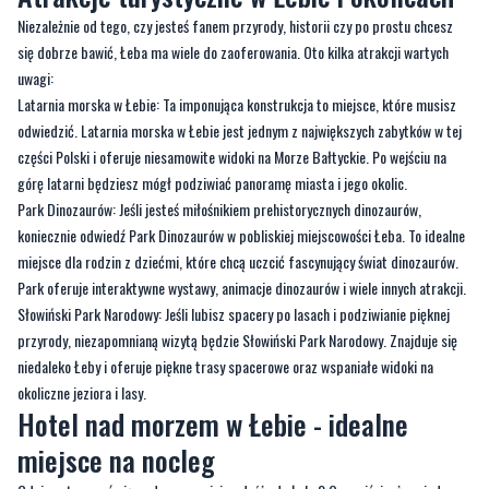
Latarnia morska w Łebie: Ta imponująca konstrukcja to miejsce, które musisz
odwiedzić. Latarnia morska w Łebie jest jednym z największych zabytków w tej
części Polski i oferuje niesamowite widoki na Morze Bałtyckie. Po wejściu na
górę latarni będziesz mógł podziwiać panoramę miasta i jego okolic.
Park Dinozaurów: Jeśli jesteś miłośnikiem prehistorycznych dinozaurów,
koniecznie odwiedź Park Dinozaurów w pobliskiej miejscowości Łeba. To idealne
miejsce dla rodzin z dziećmi, które chcą uczcić fascynujący świat dinozaurów.
Park oferuje interaktywne wystawy, animacje dinozaurów i wiele innych atrakcji.
Słowiński Park Narodowy: Jeśli lubisz spacery po lasach i podziwianie pięknej
przyrody, niezapomnianą wizytą będzie Słowiński Park Narodowy. Znajduje się
niedaleko Łeby i oferuje piękne trasy spacerowe oraz wspaniałe widoki na
okoliczne jeziora i lasy.
Hotel nad morzem w Łebie - idealne
miejsce na nocleg
Gdzie zatrzymać się podczas swojej podróży do Łeby? Oczywiście, że w jednym
z licznych hoteli nad morzem. W Łebie znajdziesz wiele pięknych hoteli, które
oferują komfortowe pokoje oraz szeroki wachlarz udogodnień, aby zapewnić Ci