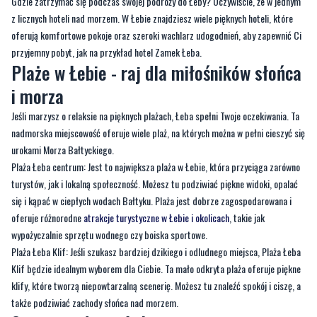
przyjemny pobyt, jak na przykład hotel Zamek Łeba.
Plaże w Łebie - raj dla miłośników słońca
i morza
Jeśli marzysz o relaksie na pięknych plażach, Łeba spełni Twoje oczekiwania. Ta
nadmorska miejscowość oferuje wiele plaż, na których można w pełni cieszyć się
urokami Morza Bałtyckiego.
Plaża Łeba centrum: Jest to największa plaża w Łebie, która przyciąga zarówno
turystów, jak i lokalną społeczność. Możesz tu podziwiać piękne widoki, opalać
się i kąpać w ciepłych wodach Bałtyku. Plaża jest dobrze zagospodarowana i
oferuje różnorodne
atrakcje turystyczne w Łebie i okolicach
, takie jak
wypożyczalnie sprzętu wodnego czy boiska sportowe.
Plaża Łeba Klif: Jeśli szukasz bardziej dzikiego i odludnego miejsca, Plaża Łeba
Klif będzie idealnym wyborem dla Ciebie. Ta mało odkryta plaża oferuje piękne
klify, które tworzą niepowtarzalną scenerię. Możesz tu znaleźć spokój i ciszę, a
także podziwiać zachody słońca nad morzem.
Sporty wodne w Łebie - niezapomniana
przygoda dla aktywnych
Dla miłośników sportów wodnych Łeba to prawdziwy raj. Poniżej przedstawiamy