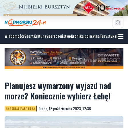
Wiadomości
Sport
Kultura
Społeczeństwo
Kronika policyjna
Turystyka
Fotoga
Planujesz wymarzony wyjazd nad
morze? Koniecznie wybierz Łebę!
środa, 18 października 2023, 12:36
MATERIAŁ PARTNERA