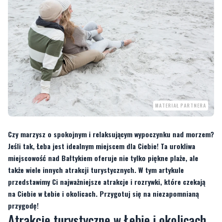
MATERIAŁ PARTNERA
Czy marzysz o spokojnym i relaksującym wypoczynku nad morzem?
Jeśli tak, Łeba jest idealnym miejscem dla Ciebie! Ta urokliwa
miejscowość nad Bałtykiem oferuje nie tylko piękne plaże, ale
także wiele innych atrakcji turystycznych. W tym artykule
przedstawimy Ci najważniejsze atrakcje i rozrywki, które czekają
na Ciebie w Łebie i okolicach. Przygotuj się na niezapomnianą
przygodę!
Atrakcje turystyczne w Łebie i okolicach
Niezależnie od tego, czy jesteś fanem przyrody, historii czy po prostu chcesz
się dobrze bawić, Łeba ma wiele do zaoferowania. Oto kilka atrakcji wartych
uwagi: