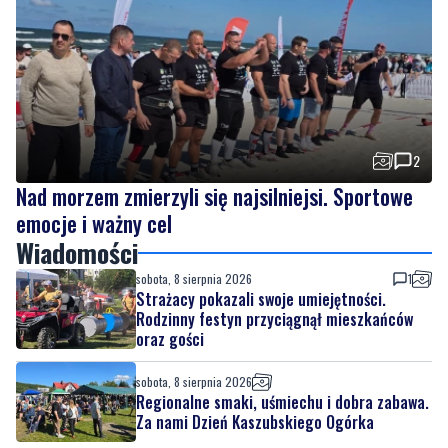
2
Nad morzem zmierzyli się najsilniejsi. Sportowe
emocje i ważny cel
Wiadomości
sobota, 8 sierpnia 2026
1
Strażacy pokazali swoje umiejętności.
Rodzinny festyn przyciągnął mieszkańców
oraz gości
sobota, 8 sierpnia 2026
Regionalne smaki, uśmiechu i dobra zabawa.
Za nami Dzień Kaszubskiego Ogórka
sobota, 8 sierpnia 2026
2
Nad morzem zmierzyli się najsilniejsi.
Sportowe emocje i ważny cel