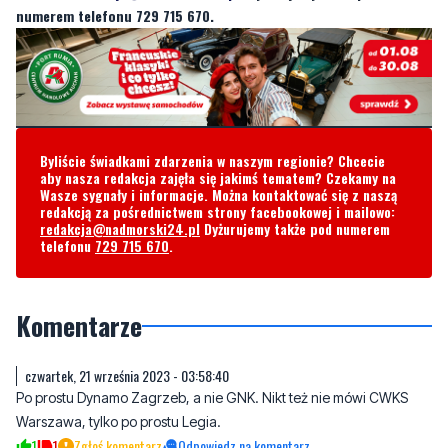
numerem telefonu 729 715 670.
Byliście świadkami zdarzenia w naszym regionie? Chcecie
aby nasza redakcja zajęła się jakimś tematem? Czekamy na
Wasze sygnały i informacje. Można kontaktować się z naszą
redakcją za pośrednictwem strony facebookowej i mailowo:
redakcja@nadmorski24.pl
Dyżurujemy także pod numerem
telefonu
729 715 670
.
Komentarze
czwartek, 21 września 2023 - 03:58:40
Po prostu Dynamo Zagrzeb, a nie GNK. Nikt też nie mówi CWKS
Warszawa, tylko po prostu Legia.
1
1
Zgłoś komentarz
Odpowiedz na komentarz