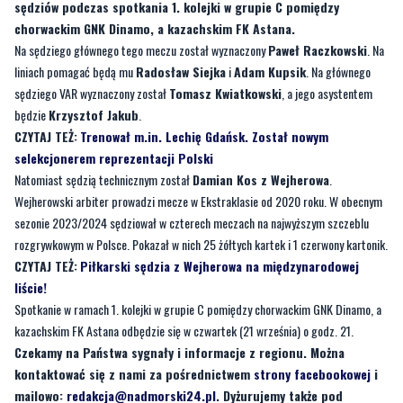
sędziów podczas spotkania 1. kolejki w grupie C pomiędzy
chorwackim GNK Dinamo, a kazachskim FK Astana.
Na sędziego głównego tego meczu został wyznaczony
Paweł Raczkowski
. Na
liniach pomagać będą mu
Radosław Siejka
i
Adam Kupsik
. Na głównego
sędziego VAR wyznaczony został
Tomasz Kwiatkowski
, a jego asystentem
będzie
Krzysztof Jakub
.
CZYTAJ TEŻ:
Trenował m.in. Lechię Gdańsk. Został nowym
selekcjonerem reprezentacji Polski
Natomiast sędzią technicznym został
Damian Kos z Wejherowa
.
Wejherowski arbiter prowadzi mecze w Ekstraklasie od 2020 roku. W obecnym
sezonie 2023/2024 sędziował w czterech meczach na najwyższym szczeblu
rozgrywkowym w Polsce. Pokazał w nich 25 żółtych kartek i 1 czerwony kartonik.
CZYTAJ TEŻ:
Piłkarski sędzia z Wejherowa na międzynarodowej
liście!
Spotkanie w ramach 1. kolejki w grupie C pomiędzy chorwackim GNK Dinamo, a
kazachskim FK Astana odbędzie się w czwartek (21 września) o godz. 21.
Czekamy na Państwa sygnały i informacje z regionu. Można
kontaktować się z nami za pośrednictwem
strony facebookowej
i
mailowo:
redakcja@nadmorski24.pl
. Dyżurujemy także pod