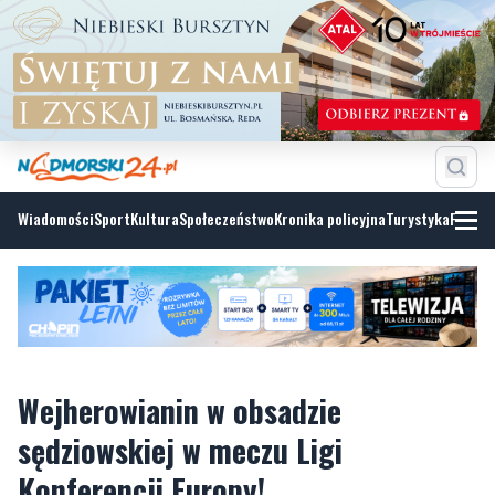
Wiadomości
Sport
Kultura
Społeczeństwo
Kronika policyjna
Turystyka
Fotoga
Wejherowianin w obsadzie
sędziowskiej w meczu Ligi
Konferencji Europy!