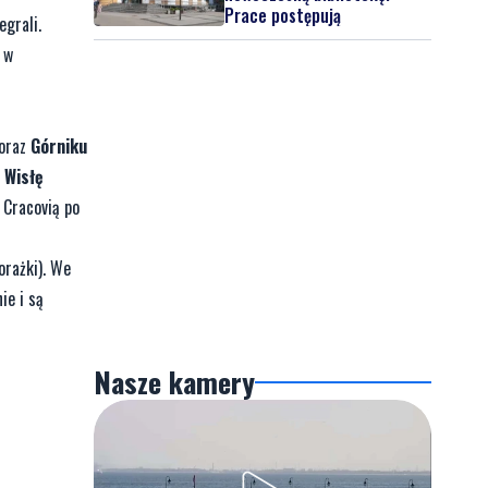
Prace postępują
egrali.
 w
oraz
Górniku
, Wisłę
 Cracovią po
orażki). We
ie i są
Nasze kamery