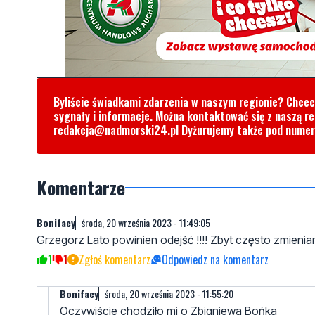
Byliście świadkami zdarzenia w naszym regionie? Chce
sygnały i informacje. Można kontaktować się z naszą r
redakcja@nadmorski24.pl
Dyżurujemy także pod nume
Komentarze
Bonifacy
środa, 20 września 2023 - 11:49:05
Grzegorz Lato powinien odejść !!!! Zbyt często zmieni
1
1
Zgłoś komentarz
Odpowiedz na komentarz
Bonifacy
środa, 20 września 2023 - 11:55:20
Oczywiście chodziło mi o Zbigniewa Bońka