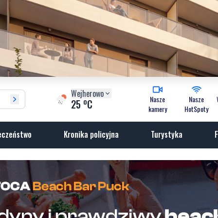
Wejherowo
Nasze
Nasze
o
25
C
kamery
HotSpoty
eczeństwo
Kronika policyjna
Turystyka
F