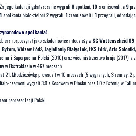
 Za jego kadencji gdańszczanie wygrali
8
spotkań,
10
zremisowali, a
9
prz
4
spotkania biało-zieloni
2
wygrali,
1
zremisowali i
1
przegrali, odpadając
dzynarodowe spotkania!
bierz rozpoczynał jako szkoleniowiec młodzieży w
SG Wattenscheid 09
 Bytom, Widzew Łódź, Jagiellonię Białystok, ŁKS Łódź, Aris Saloniki
 Puchar i Superpuchar Polski (2010) oraz wicemistrzostwo kraju (2017), a z
yny w Ekstraklasie w 467 meczach.
lat 21. Młodzieżówkę prowadził w 10 meczach (5 wygranych, 3 remisy, 2 p
iało-czerwoni wygrali 3:0 z Kosowem w Płocku oraz 1:0 z Estonią w Tallinn
em reprezentacji Polski.