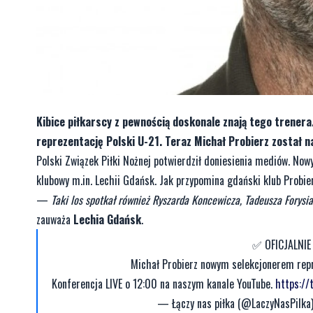
Kibice piłkarscy z pewnością doskonale znają tego trener
reprezentację Polski U-21. Teraz Michał Probierz został 
Polski Związek Piłki Nożnej potwierdził doniesienia mediów. No
klubowy m.in. Lechii Gdańsk. Jak przypomina gdański klub Probierz
—
Taki los spotkał również Ryszarda Koncewicza, Tadeusza Forysi
zauważa
Lechia Gdańsk
.
✅ OFICJALNIE
Michał Probierz nowym selekcjonerem rep
Konferencja LIVE o 12:00 na naszym kanale YouTube.
https:/
— Łączy nas piłka (@LaczyNasPilka