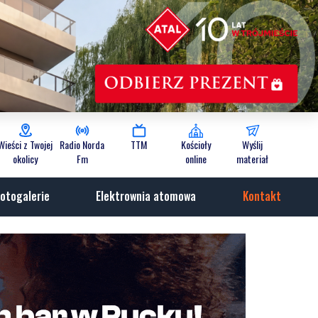
Wieści z Twojej
Radio Norda
TTM
Kościoły
Wyślij
okolicy
Fm
online
materiał
otogalerie
Elektrownia atomowa
Kontakt