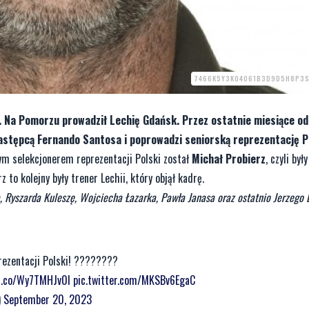
7466K5Y3K04061B3D9D5H8P3S
a. Na Pomorzu prowadził Lechię Gdańsk. Przez ostatnie miesiące o
następcą Fernando Santosa i poprowadzi seniorską reprezentację P
wym selekcjonerem reprezentacji Polski został
Michał Probierz
, czyli był
 to kolejny były trener Lechii, który objął kadrę.
a, Ryszarda Kuleszę, Wojciecha Łazarka, Pawła Janasa oraz ostatnio Jerzego
rezentacji Polski! ????????
/t.co/Wy7TMHJv0I
pic.twitter.com/MKSBv6EgaC
)
September 20, 2023