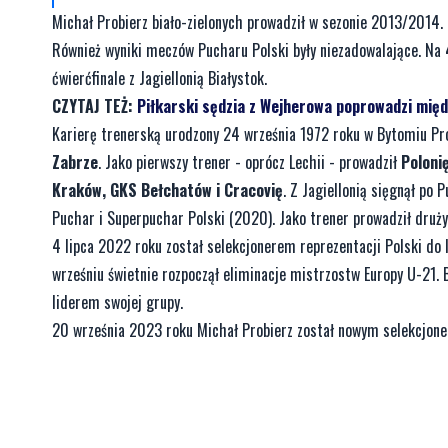
Michał Probierz biało-zielonych prowadził w sezonie 2013/2014.
Również wyniki meczów Pucharu Polski były niezadowalające. Na
ćwierćfinale z Jagiellonią Białystok.
CZYTAJ TEŻ:
Piłkarski sędzia z Wejherowa poprowadzi mię
Karierę trenerską urodzony 24 września 1972 roku w Bytomiu Pro
Zabrze
. Jako pierwszy trener - oprócz Lechii - prowadził
Polonię
Kraków, GKS Bełchatów i Cracovię
. Z Jagiellonią sięgnął po
Puchar i Superpuchar Polski (2020). Jako trener prowadził druż
4 lipca 2022 roku został selekcjonerem reprezentacji Polski do 
wrześniu świetnie rozpoczął eliminacje mistrzostw Europy U-21. B
liderem swojej grupy.
20 września 2023 roku Michał Probierz został nowym selekcjoner