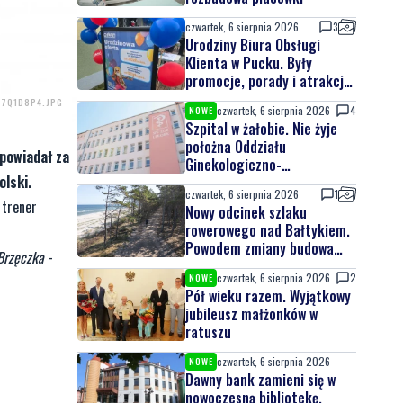
czwartek, 6 sierpnia 2026
3
Urodziny Biura Obsługi
Klienta w Pucku. Były
promocje, porady i atrakcje
dla najmłodszych
7Q1D8P4.JPG
czwartek, 6 sierpnia 2026
4
NOWE
Szpital w żałobie. Nie żyje
położna Oddziału
dpowiadał za
Ginekologiczno-
olski.
Położniczego
czwartek, 6 sierpnia 2026
1
y trener
Nowy odcinek szlaku
rowerowego nad Bałtykiem.
Powodem zmiany budowa
 Brzęczka
-
elektrowni jądrowej
czwartek, 6 sierpnia 2026
2
NOWE
Pół wieku razem. Wyjątkowy
jubileusz małżonków w
ratuszu
czwartek, 6 sierpnia 2026
NOWE
Dawny bank zamieni się w
nowoczesną bibliotekę.