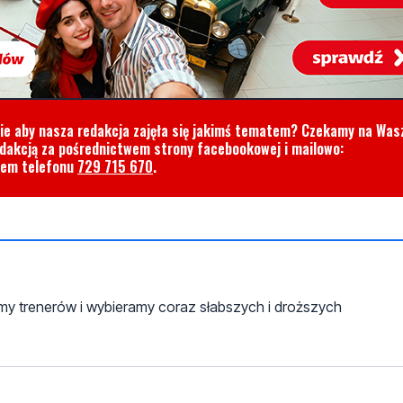
cie aby nasza redakcja zajęła się jakimś tematem? Czekamy na Was
edakcją za pośrednictwem strony facebookowej i mailowo:
rem telefonu
729 715 670
.
amy trenerów i wybieramy coraz słabszych i droższych