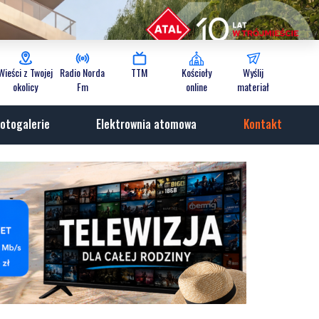
Wieści z Twojej
Radio Norda
TTM
Kościoły
Wyślij
okolicy
Fm
online
materiał
otogalerie
Elektrownia atomowa
Kontakt