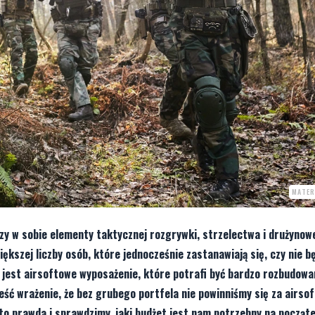
MATER
czy w sobie elementy taktycznej rozgrywki, strzelectwa i drużynow
iększej liczby osób, które jednocześnie zastanawiają się, czy nie b
jest airsoftowe wyposażenie, które potrafi być bardzo rozbudowa
ść wrażenie, że bez grubego portfela nie powinniśmy się za airsof
 to prawda i sprawdzimy, jaki budżet jest nam potrzebny na począte