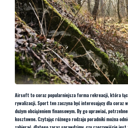
Airsoft to coraz popularniejsza forma rekreacji, która łą
rywalizacji. Sport ten zaczyna być interesujący dla coraz w
dużym obciążeniem finansowym. By go uprawiać, potrzebne 
kosztowne. Czytając różnego rodzaju poradniki można odnie
zabierać, dlatego zaraz sprawdzimy, czy rzeczywiście jest