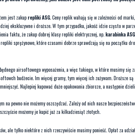
ftem jest zakup
repliki ASG
. Ceny replik wahają się w zależności od marki
rdziej ekskluzywne i droższe. W tym przypadku, jakość idzie często w parze
ienia faktu, że zakup dobrej klasy repliki elektrycznej, np.
karabinka ASG
repliki sprężynowe, które czasami dobrze sprawdzają się na początku dro
będnego airsoftowego wyposażenia, a więc takiego, w które musimy się z
ftowch budżecie. Im więcej gramy, tym więcej ich zużywam. Droższe są 
zmniejszyć. Najlepiej kupować duże opakowania zbiorcze, a następnie dziel
rym na pewno nie możemy oszczędzać. Zależy od nich nasze bezpieczeństwo
szczęście możemy je kupić już za kilkadziesiąt złotych.
w, ale tylko niektóre z nich rzeczywiście musimy ponieść. Opłat za udzia