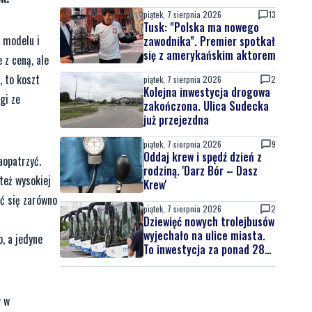
latek uciekał
piątek, 7 sierpnia 2026
13
Tusk: "Polska ma nowego
, modelu i
zawodnika". Premier spotkał
się z amerykańskim aktorem
 z ceną, ale
, to koszt
piątek, 7 sierpnia 2026
2
Kolejna inwestycja drogowa
gi ze
zakończona. Ulica Sudecka
już przejezdna
piątek, 7 sierpnia 2026
9
Oddaj krew i spędź dzień z
aopatrzyć.
rodziną. 'Darz Bór – Dasz
też wysokiej
Krew'
ić się zarówno
piątek, 7 sierpnia 2026
2
Dziewięć nowych trolejbusów
wyjechało na ulice miasta.
, a jedyne
To inwestycja za ponad 28
mln zł
ł w