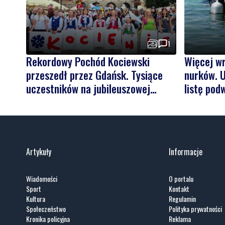
1
Rekordowy Pochód Kociewski
Więcej w
przeszedł przez Gdańsk. Tysiące
nurków. U
uczestników na jubileuszowej
listę pod
edycji
Artykuły
Informacje
Wiadomości
O portalu
Sport
Kontakt
Kultura
Regulamin
Społeczeństwo
Polityka prywatności
Kronika policyjna
Reklama