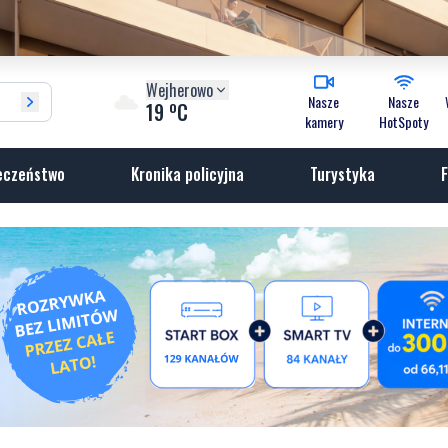
Wejherowo
Nasze
Nasze
o
19
C
kamery
HotSpoty
eczeństwo
Kronika policyjna
Turystyka
F