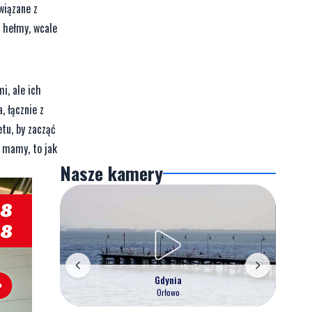
wiązane z
y hełmy, wcale
i, ale ich
 łącznie z
tu, by zacząć
t mamy, to jak
Nasze kamery
Gdynia
Orłowo