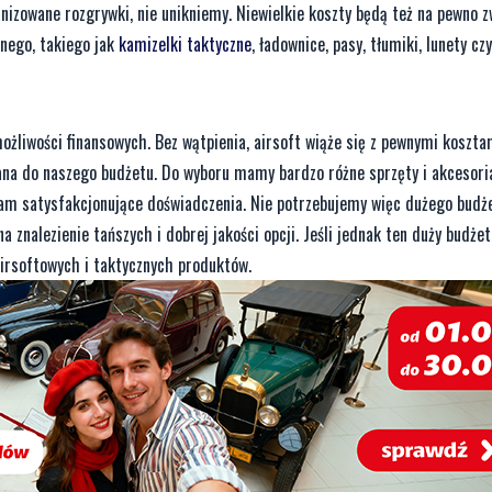
anizowane rozgrywki, nie unikniemy. Niewielkie koszty będą też na pewno z
znego, takiego jak
kamizelki taktyczne
, ładownice, pasy, tłumiki, lunety cz
ożliwości finansowych. Bez wątpienia, airsoft wiąże się z pewnymi kosztam
a do naszego budżetu. Do wyboru mamy bardzo różne sprzęty i akcesoria,
m satysfakcjonujące doświadczenia. Nie potrzebujemy więc dużego budże
 znalezienie tańszych i dobrej jakości opcji. Jeśli jednak ten duży budże
irsoftowych i taktycznych produktów.