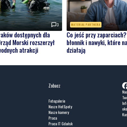
3
MATERIAŁ PARTNERA
raków dostępnych dla
Co jeść przy zaparciach?
rząd Morski rozszerzył
błonnik i nawyki, które 
wodnych atrakcji
działają
Zobacz
Nad
Two
Fotogalerie
Inf
Nasze HotSpoty
oko
Nasze kamery
Ka
Praca
Praca IT Gdańsk