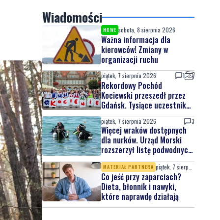
Wiadomości
sobota, 8 sierpnia 2026
NOWE
Ważna informacja dla
kierowców! Zmiany w
organizacji ruchu
piątek, 7 sierpnia 2026
1
Rekordowy Pochód
Kociewski przeszedł przez
Gdańsk. Tysiące uczestników
na jubileuszowej edycji
piątek, 7 sierpnia 2026
3
Więcej wraków dostępnych
dla nurków. Urząd Morski
rozszerzył listę podwodnych
atrakcji
piątek, 7 sierpnia 2026
MATERIAŁ PARTNERA
Co jeść przy zaparciach?
Dieta, błonnik i nawyki,
które naprawdę działają