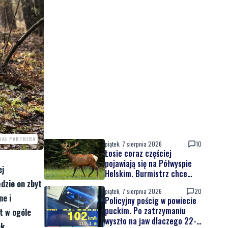
IAŁ PARTNERA
piątek, 7 sierpnia 2026
10
Łosie coraz częściej
pojawiają się na Półwyspie
ej
Helskim. Burmistrz chce
nowych znaków drogowych
ędzie on zbyt
piątek, 7 sierpnia 2026
20
ne i
Policyjny pościg w powiecie
puckim. Po zatrzymaniu
t w ogóle
wyszło na jaw dlaczego 22-
k.