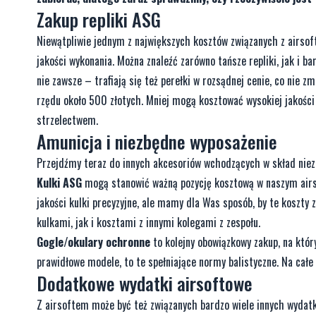
Zakup repliki ASG
Niewątpliwie jednym z największych kosztów związanych z airso
jakości wykonania. Można znaleźć zarówno tańsze repliki, jak i ba
nie zawsze – trafiają się też perełki w rozsądnej cenie, co nie zm
rzędu około 500 złotych. Mniej mogą kosztować wysokiej jakości 
strzelectwem.
Amunicja i niezbędne wyposażenie
Przejdźmy teraz do innych akcesoriów wchodzących w skład niez
Kulki ASG
mogą stanowić ważną pozycję kosztową w naszym airso
jakości kulki precyzyjne, ale mamy dla Was sposób, by te koszty 
kulkami, jak i kosztami z innymi kolegami z zespołu.
Gogle/okulary ochronne
to kolejny obowiązkowy zakup, na któ
prawidłowe modele, to te spełniające normy balistyczne. Na całe 
Dodatkowe wydatki airsoftowe
Z airsoftem może być też związanych bardzo wiele innych wydatkó