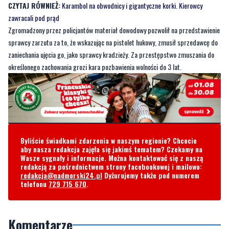
CZYTAJ RÓWNIEŻ:
Karambol na obwodnicy i gigantyczne korki. Kierowcy
zawracali pod prąd
Zgromadzony przez policjantów materiał dowodowy pozwolił na przedstawienie
sprawcy zarzutu za to, że wskazując na pistolet hukowy, zmusił sprzedawcę do
zaniechania ujęcia go, jako sprawcy kradzieży. Za przestępstwo zmuszania do
określonego zachowania grozi kara pozbawienia wolności do 3 lat.
Byliście świadkami zdarzenia w naszym regionie? Chcecie
aby nasza redakcja zajęła się jakimś tematem? Czekamy na
Wasze sygnały i informacje. Można kontaktować się z naszą
redakcją za pośrednictwem strony facebookowej i mailowo:
redakcja@nadmorski24.pl
Dyżurujemy także pod numerem
telefonu
729 715 670
.
Komentarze