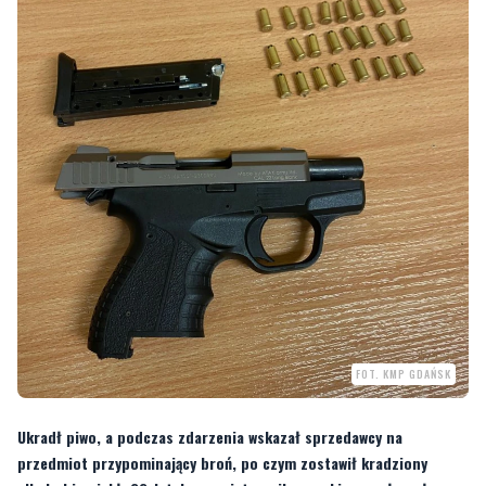
FOT. KMP GDAŃSK
Ukradł piwo, a podczas zdarzenia wskazał sprzedawcy na
przedmiot przypominający broń, po czym zostawił kradziony