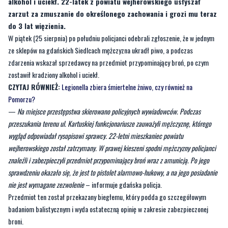
alkohol i uciekł. 22-latek z powiatu wejherowskiego usłyszał
zarzut za zmuszanie do określonego zachowania i grozi mu teraz
do 3 lat więzienia.
W piątek (25 sierpnia) po południu policjanci odebrali zgłoszenie, że w jednym
ze sklepów na gdańskich Siedlcach mężczyzna ukradł piwo, a podczas
zdarzenia wskazał sprzedawcy na przedmiot przypominający broń, po czym
zostawił kradziony alkohol i uciekł.
CZYTAJ RÓWNIEŻ:
Legionella zbiera śmiertelne żniwo, czy również na
Pomorzu?
—
Na miejsce przestępstwa skierowano policyjnych wywiadowców. Podczas
przeszukania terenu ul. Kartuskiej funkcjonariusze zauważyli mężczyznę, którego
wygląd odpowiadał rysopisowi sprawcy. 22-letni mieszkaniec powiatu
wejherowskiego został zatrzymany. W prawej kieszeni spodni mężczyzny policjanci
znaleźli i zabezpieczyli przedmiot przypominający broń wraz z amunicją. Po jego
sprawdzeniu okazało się, że jest to pistolet alarmowo-hukowy, a na jego posiadanie
nie jest wymagane zezwolenie
– informuje gdańska policja.
Przedmiot ten został przekazany biegłemu, który podda go szczegółowym
badaniom balistycznym i wyda ostateczną opinię w zakresie zabezpieczonej
broni.