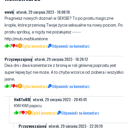
vvvvb
wtorek, 29 sierpnia 2023 - 16:08:18
Pragniesz nowych doznań w SEKSIE? To po prostu magiczne
krople, które przeniosą Twoje życie seksualne na nowy poziom. Po
prostu spróbuj, a nigdy nie pożałujesz -----
http://mub.me/bluestone
0
4
Zgłoś komentarz
Odpowiedz na komentarz
Przyzwyczajony
wtorek, 29 sierpnia 2023 - 16:26:12
Dwa dni i dwa komentarze z bronią w roli głównej poprostu jest
super lepiej być nie może. A to chyba wzorce od ziobera i wszystko
jasne.
5
4
Zgłoś komentarz
Odpowiedz na komentarz
HeKToRR
wtorek, 29 sierpnia 2023 - 20:45:01
KWI KWI pajacu
0
2
Zgłoś komentarz
Odpowiedz na komentarz
Przyzwyczajony
wtorek, 29 sierpnia 2023 - 22:26:19