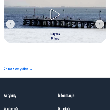
Gdynia
Orłowo
Zobacz wszystkie →
Artykuły
Informacje
Wiadomości
O portalu