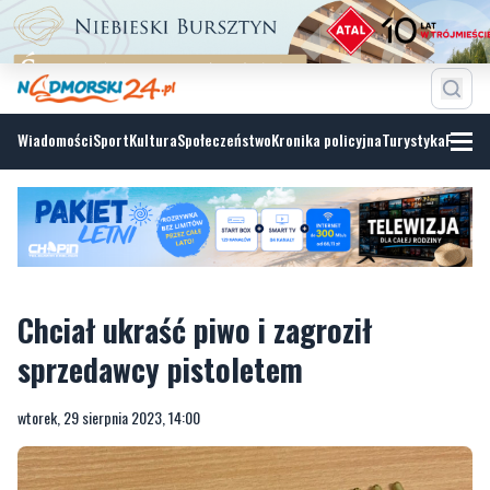
Wiadomości
Sport
Kultura
Społeczeństwo
Kronika policyjna
Turystyka
Fotoga
Chciał ukraść piwo i zagroził
sprzedawcy pistoletem
wtorek, 29 sierpnia 2023, 14:00