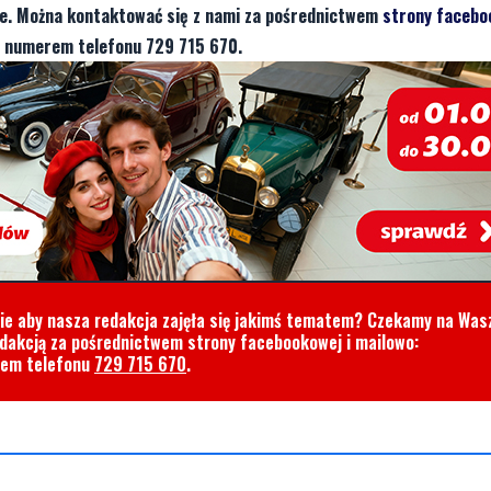
je. Można kontaktować się z nami za pośrednictwem
strony facebo
d numerem telefonu 729 715 670.
cie aby nasza redakcja zajęła się jakimś tematem? Czekamy na Was
edakcją za pośrednictwem strony facebookowej i mailowo:
rem telefonu
729 715 670
.