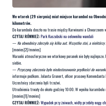
We wtorek (29 sierpnia) miał miejsce karambol na Obwodni
kilometrów.
Do karambolu doszło na trasie między Karwinami a Chwarznem w k
CZYTAJ RÓWNIEŻ:
Park Kaszubski na celowniku wandali
—
Na obwodnicy zderzyło się kilka aut. Wszystko stoi, a niektórz
[movies]2[/movies]
Warunki atmosferyczne we wtorkowy poranek nie były najlepsze.
siebie.
—
Przyczyną zdarzenia było niedostosowanie prędkości do warunk
informuje podkom. Jolanta Grunert, oficer prasowy Komendanta M
Uczestnicy zdarzenia byli trzeźwi.
Utrudnienia trwały do około godziny 10:00. W wyniku karambolu 
[movies]1[/movies]
CZYTAJ RÓWNIEŻ:
Wypadek przy żniwach, widły przebiły nogę c