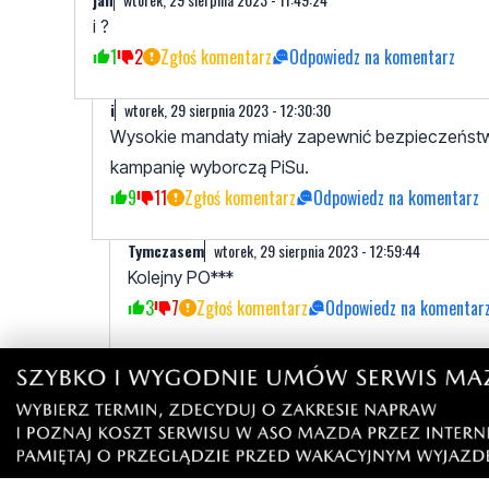
i ?
1
2
Zgłoś komentarz
Odpowiedz na komentarz
i
wtorek, 29 sierpnia 2023 - 12:30:30
Wysokie mandaty miały zapewnić bezpieczeństwo 
kampanię wyborczą PiSu.
9
11
Zgłoś komentarz
Odpowiedz na komentarz
Tymczasem
wtorek, 29 sierpnia 2023 - 12:59:44
Kolejny PO***
3
7
Zgłoś komentarz
Odpowiedz na komentar
wtorek, 29 sierpnia 2023 - 17:32:54
Wczoraj w Nowym Jorku też był karambol.
0
2
Zgłoś komentarz
Odpowiedz na komentarz
tyuytut
wtorek, 29 sierpnia 2023 - 16:12:23