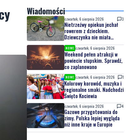
cy
Wiadomości
czwartek, 6 sierpnia 2026
3
Nietrzeźwy opiekun jechał
rowerem z dzieckiem.
Dziewczynka nie miała
kasku
czwartek, 6 sierpnia 2026
NOWE
Weekend pełen atrakcji w
powiecie słupskim. Sprawdź,
co zaplanowano
czwartek, 6 sierpnia 2026
1
NOWE
Kolorowy korowód, muzyka i
regionalne smaki. Nadchodzi
Święto Kociewia
czwartek, 6 sierpnia 2026
4
Gazowe przygotowania do
zimy. Polska lepiej wygląda
niż inne kraje w Europie