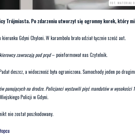
FOT. MATERIAŁ 
cy Trójmiasta. Po zdarzeniu utworzył się ogromny korek, który mia
ierunku Gdyni Chyloni. W karambolu brało udział łącznie sześć aut.
y kierowcy zawracają pod prąd
– poinformował nas Czytelnik.
 Padał deszcz, a widoczność była ograniczona. Samochody jeden po drugim
ów panujących na drodze. Policjanci wystawili pięć mandatów w wysokości 1
iejskiego Policji w Gdyni.
nikt nie został poszkodowany.
hłopcu