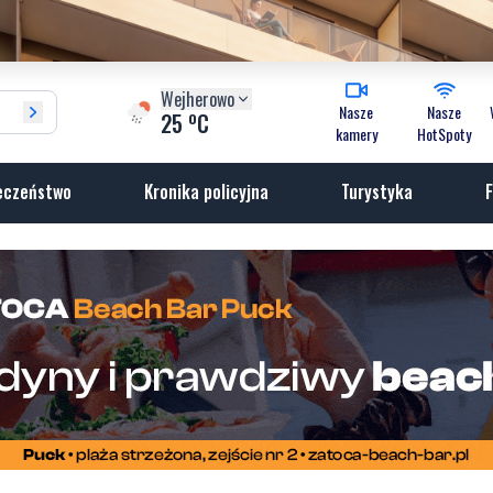
Wejherowo
Nasze
Nasze
o
25
C
kamery
HotSpoty
eczeństwo
Kronika policyjna
Turystyka
F