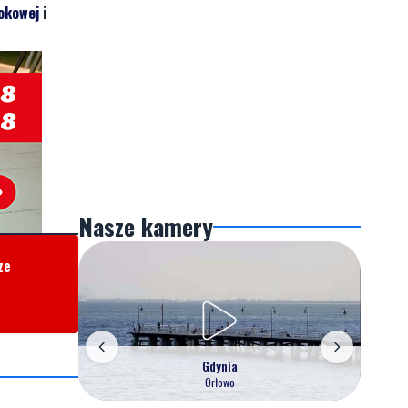
okowej
i
Nasze kamery
ze
Gdynia
Orłowo