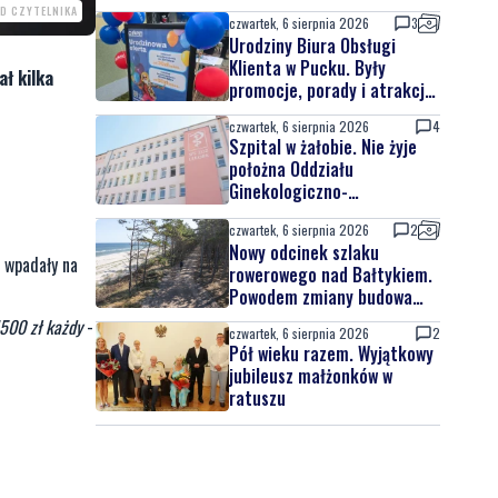
OD CZYTELNIKA
czwartek, 6 sierpnia 2026
3
Urodziny Biura Obsługi
Klienta w Pucku. Były
ł kilka
promocje, porady i atrakcje
dla najmłodszych
czwartek, 6 sierpnia 2026
4
Szpital w żałobie. Nie żyje
położna Oddziału
Ginekologiczno-
Położniczego
czwartek, 6 sierpnia 2026
2
Nowy odcinek szlaku
 wpadały na
rowerowego nad Bałtykiem.
Powodem zmiany budowa
elektrowni jądrowej
500 zł każdy
-
czwartek, 6 sierpnia 2026
2
Pół wieku razem. Wyjątkowy
jubileusz małżonków w
ratuszu