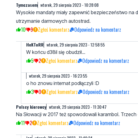
Tymczasem
wtorek, 29 sierpnia 2023 - 10:28:08
Wysokie mandaty miały zapewnić bezpieczeństwo na dro
utrzymanie darmowych autostrad.
10
9
Zgłoś komentarz
Odpowiedz na komentarz
HeKToRR
wtorek, 29 sierpnia 2023 - 12:58:55
W końcu d38il się obudził...
5
2
Zgłoś komentarz
Odpowiedz na komentarz
wtorek, 29 sierpnia 2023 - 16:23:55
o ho znowu internat podłączyli :D
3
0
Zgłoś komentarz
Odpowiedz na komentarz
Polscy kierowcy
wtorek, 29 sierpnia 2023 - 11:30:47
Na Słowacji w 2017 też spowodowali karambol. Trzech deb
11
2
Zgłoś komentarz
Odpowiedz na komentarz
jan
wtorek, 29 sierpnia 2023 - 11:49:24