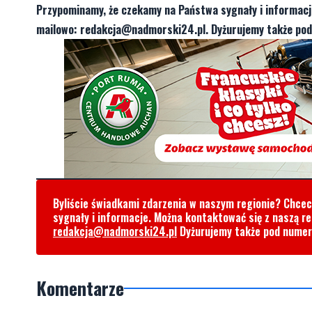
Przypominamy, że czekamy na Państwa sygnały i informac
mailowo:
redakcja@nadmorski24.pl
. Dyżurujemy także po
Byliście świadkami zdarzenia w naszym regionie? Chce
sygnały i informacje. Można kontaktować się z naszą r
redakcja@nadmorski24.pl
Dyżurujemy także pod nume
Komentarze