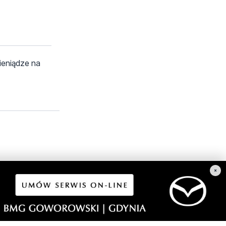
ieniądze na
×