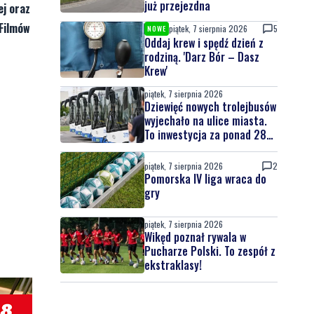
już przejezdna
ej oraz
 Filmów
piątek, 7 sierpnia 2026
5
NOWE
Oddaj krew i spędź dzień z
rodziną. 'Darz Bór – Dasz
Krew'
piątek, 7 sierpnia 2026
Dziewięć nowych trolejbusów
wyjechało na ulice miasta.
To inwestycja za ponad 28
mln zł
piątek, 7 sierpnia 2026
2
Pomorska IV liga wraca do
gry
piątek, 7 sierpnia 2026
Wikęd poznał rywala w
Pucharze Polski. To zespół z
ekstraklasy!