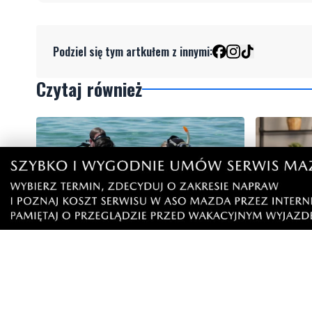
Podziel się tym artkułem z innymi:
Czytaj również
1
MATERIAŁ P
Więcej wraków dostępnych dla
Co jeść p
nurków. Urząd Morski rozszerzył
błonnik i
listę podwodnych atrakcji
działają