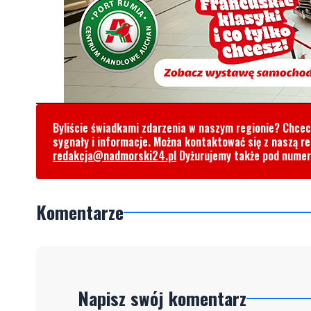
Byliście świadkami zdarzenia w naszym regionie? Chce
sygnały i informacje. Można kontaktować się z naszą r
redakcja@nadmorski24.pl
Dyżurujemy także pod nume
Komentarze
Napisz swój komentarz