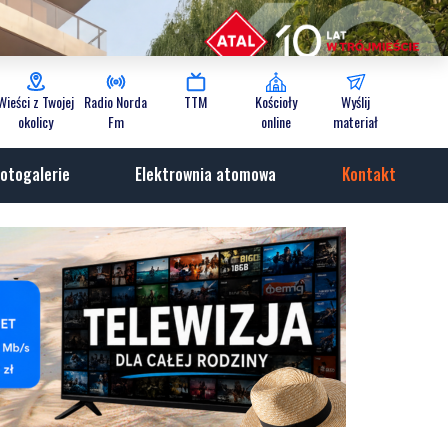
Wieści z Twojej
Radio Norda
TTM
Kościoły
Wyślij
okolicy
Fm
online
materiał
otogalerie
Elektrownia atomowa
Kontakt