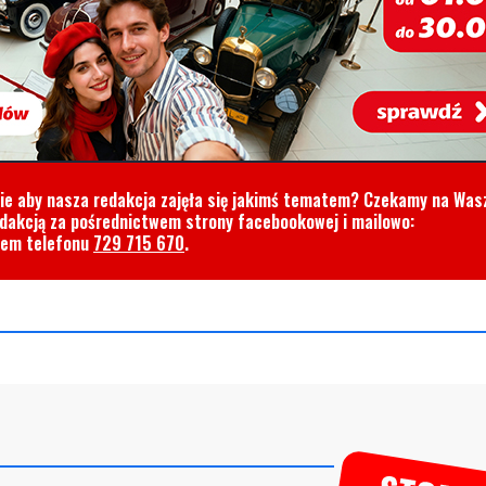
cie aby nasza redakcja zajęła się jakimś tematem? Czekamy na Was
edakcją za pośrednictwem strony facebookowej i mailowo:
rem telefonu
729 715 670
.