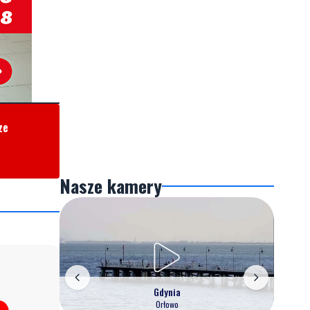
ze
Nasze kamery
Gdynia
Orłowo