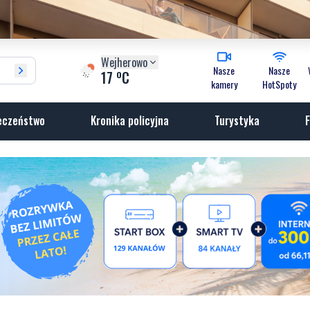
Wejherowo
Nasze
Nasze
o
17
C
kamery
HotSpoty
eczeństwo
Kronika policyjna
Turystyka
F