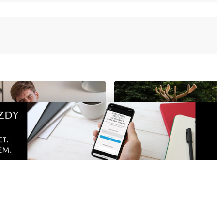
ARTNERA
NOWE
rzy zaparciach? Dieta,
Łosie coraz częściej poja
 nawyki, które naprawdę
na Półwyspie Helskim. Bu
chce nowych znaków dro