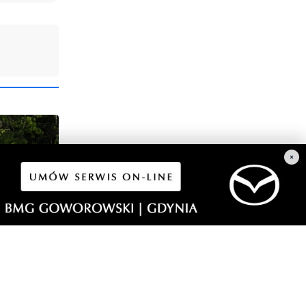
×
5
wiają się
rmistrz
gowych