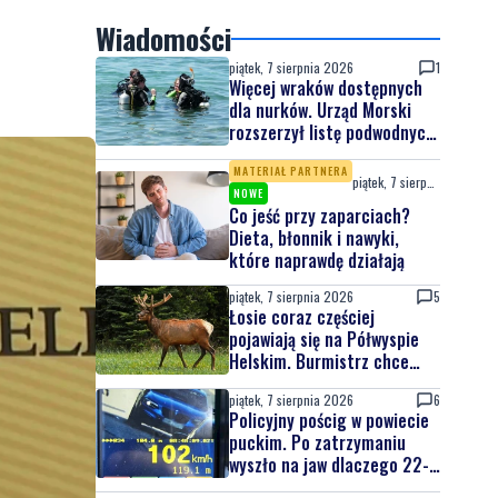
Wiadomości
piątek, 7 sierpnia 2026
1
Więcej wraków dostępnych
dla nurków. Urząd Morski
rozszerzył listę podwodnych
atrakcji
MATERIAŁ PARTNERA
piątek, 7 sierpnia 2026
NOWE
Co jeść przy zaparciach?
Dieta, błonnik i nawyki,
które naprawdę działają
piątek, 7 sierpnia 2026
5
Łosie coraz częściej
pojawiają się na Półwyspie
Helskim. Burmistrz chce
nowych znaków drogowych
piątek, 7 sierpnia 2026
6
Policyjny pościg w powiecie
puckim. Po zatrzymaniu
wyszło na jaw dlaczego 22-
latek uciekał