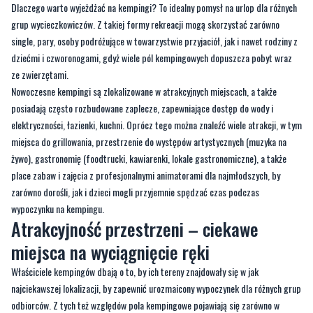
Dlaczego warto wyjeżdżać na kempingi? To idealny pomysł na urlop dla różnych
grup wycieczkowiczów. Z takiej formy rekreacji mogą skorzystać zarówno
single, pary, osoby podróżujące w towarzystwie przyjaciół, jak i nawet rodziny z
dziećmi i czworonogami, gdyż wiele pól kempingowych dopuszcza pobyt wraz
ze zwierzętami.
Nowoczesne kempingi są zlokalizowane w atrakcyjnych miejscach, a także
posiadają często rozbudowane zaplecze, zapewniające dostęp do wody i
elektryczności, łazienki, kuchni. Oprócz tego można znaleźć wiele atrakcji, w tym
miejsca do grillowania, przestrzenie do występów artystycznych (muzyka na
żywo), gastronomię (foodtrucki, kawiarenki, lokale gastronomiczne), a także
place zabaw i zajęcia z profesjonalnymi animatorami dla najmłodszych, by
zarówno dorośli, jak i dzieci mogli przyjemnie spędzać czas podczas
wypoczynku na kempingu.
Atrakcyjność przestrzeni – ciekawe
miejsca na wyciągnięcie ręki
Właściciele kempingów dbają o to, by ich tereny znajdowały się w jak
najciekawszej lokalizacji, by zapewnić urozmaicony wypoczynek dla różnych grup
odbiorców. Z tych też względów pola kempingowe pojawiają się zarówno w