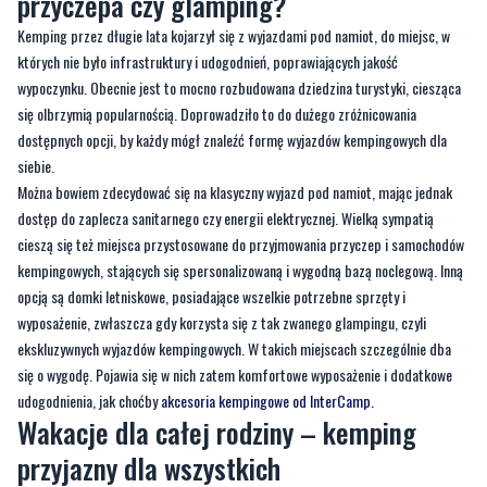
przyczepa czy glamping?
Kemping przez długie lata kojarzył się z wyjazdami pod namiot, do miejsc, w
których nie było infrastruktury i udogodnień, poprawiających jakość
wypoczynku. Obecnie jest to mocno rozbudowana dziedzina turystyki, ciesząca
się olbrzymią popularnością. Doprowadziło to do dużego zróżnicowania
dostępnych opcji, by każdy mógł znaleźć formę wyjazdów kempingowych dla
siebie.
Można bowiem zdecydować się na klasyczny wyjazd pod namiot, mając jednak
dostęp do zaplecza sanitarnego czy energii elektrycznej. Wielką sympatią
cieszą się też miejsca przystosowane do przyjmowania przyczep i samochodów
kempingowych, stających się spersonalizowaną i wygodną bazą noclegową. Inną
opcją są domki letniskowe, posiadające wszelkie potrzebne sprzęty i
wyposażenie, zwłaszcza gdy korzysta się z tak zwanego glampingu, czyli
ekskluzywnych wyjazdów kempingowych. W takich miejscach szczególnie dba
się o wygodę. Pojawia się w nich zatem komfortowe wyposażenie i dodatkowe
udogodnienia, jak choćby
akcesoria kempingowe od InterCamp.
Wakacje dla całej rodziny – kemping
przyjazny dla wszystkich