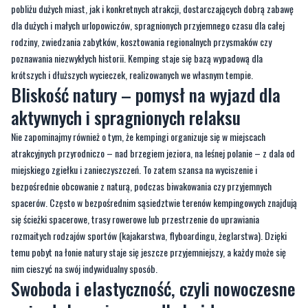
pobliżu dużych miast, jak i konkretnych atrakcji, dostarczających dobrą zabawę
dla dużych i małych urlopowiczów, spragnionych przyjemnego czasu dla całej
rodziny, zwiedzania zabytków, kosztowania regionalnych przysmaków czy
poznawania niezwykłych historii. Kemping staje się bazą wypadową dla
krótszych i dłuższych wycieczek, realizowanych we własnym tempie.
Bliskość natury – pomysł na wyjazd dla
aktywnych i spragnionych relaksu
Nie zapominajmy również o tym, że kempingi organizuje się w miejscach
atrakcyjnych przyrodniczo – nad brzegiem jeziora, na leśnej polanie – z dala od
miejskiego zgiełku i zanieczyszczeń. To zatem szansa na wyciszenie i
bezpośrednie obcowanie z naturą, podczas biwakowania czy przyjemnych
spacerów. Często w bezpośrednim sąsiedztwie terenów kempingowych znajdują
się ścieżki spacerowe, trasy rowerowe lub przestrzenie do uprawiania
rozmaitych rodzajów sportów (kajakarstwa, flyboardingu, żeglarstwa). Dzięki
temu pobyt na łonie natury staje się jeszcze przyjemniejszy, a każdy może się
nim cieszyć na swój indywidualny sposób.
Swoboda i elastyczność, czyli nowoczesne