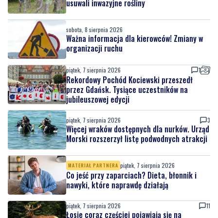
usuwali inwazyjne rośliny
sobota, 8 sierpnia 2026
Ważna informacja dla kierowców! Zmiany w
organizacji ruchu
piątek, 7 sierpnia 2026
1
Rekordowy Pochód Kociewski przeszedł
przez Gdańsk. Tysiące uczestników na
jubileuszowej edycji
piątek, 7 sierpnia 2026
3
Więcej wraków dostępnych dla nurków. Urząd
Morski rozszerzył listę podwodnych atrakcji
piątek, 7 sierpnia 2026
MATERIAŁ PARTNERA
Co jeść przy zaparciach? Dieta, błonnik i
nawyki, które naprawdę działają
piątek, 7 sierpnia 2026
11
Łosie coraz częściej pojawiają się na