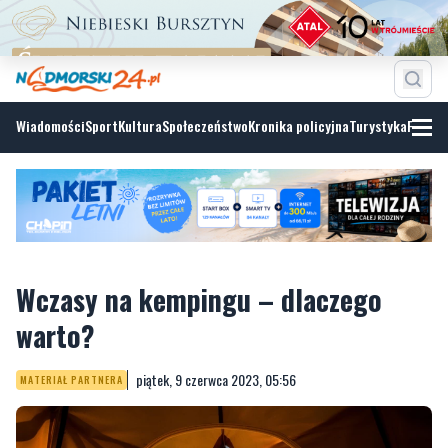
Wiadomości
Sport
Kultura
Społeczeństwo
Kronika policyjna
Turystyka
Fotoga
Wczasy na kempingu – dlaczego
warto?
piątek, 9 czerwca 2023, 05:56
MATERIAŁ PARTNERA