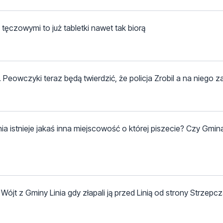
tęczowymi to już tabletki nawet tak biorą
eowczyki teraz będą twierdzić, że policja Zrobil a na niego 
 istnieje jakaś inna miejscowość o której piszecie? Czy Gmina
ójt z Gminy Linia gdy złapali ją przed Linią od strony Strzepcza