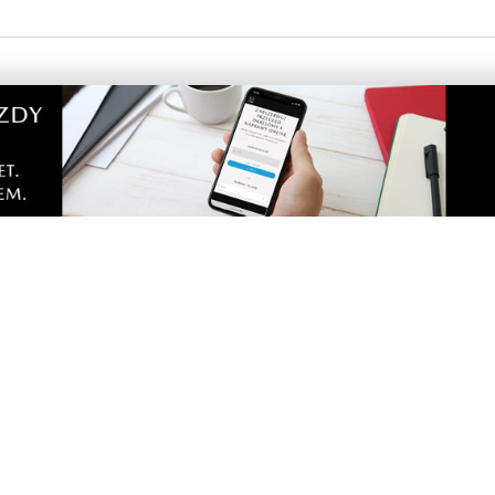
jak polic majster trafia ze 100 metrów i trzyma przez 3 sekun
drugiej.
0
ak powinno być, i chłopak zatrzymałby prawko