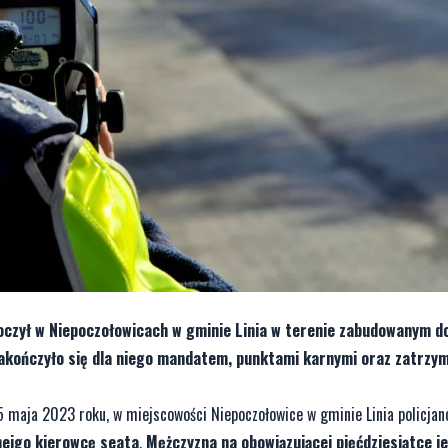
roczył w Niepoczołowicach w gminie Linia w terenie zabudowanym d
zakończyło się dla niego mandatem, punktami karnymi oraz zatrzy
 maja 2023 roku, w miejscowości Niepoczołowice w gminie Linia policjan
neigo kierowcę seata
.
Mężczyzna na obowiązującej pięćdziesiątce je