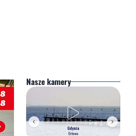
Nasze kamery
Gdynia
Orłowo