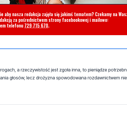
cie aby nasza redakcja zajęła się jakimś tematem? Czekamy na Was
edakcją za pośrednictwem strony facebookowej i mailowo:
rem telefonu
729 715 670
.
gach, a rzeczywistość jest zgoła inna, to pieniądze potrzebn
owania głosów, lecz drożyzna spowodowana rozdawnictwem ni