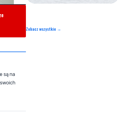
ze
Zobacz wszystkie →
e są na
eswoich