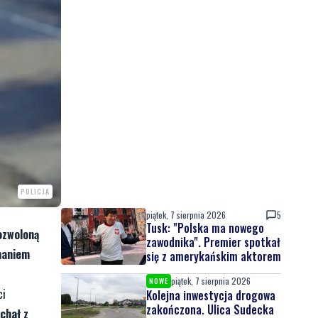
POLICJA
piątek, 7 sierpnia 2026
5
Tusk: "Polska ma nowego
ozwoloną
zawodnika". Premier spotkał
maniem
się z amerykańskim aktorem
piątek, 7 sierpnia 2026
NOWE
ci
Kolejna inwestycja drogowa
zakończona. Ulica Sudecka
chał z