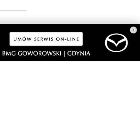
×
dy laseram