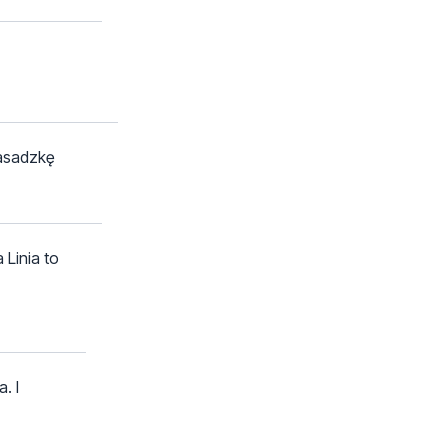
zasadzkę
 Linia to
. I