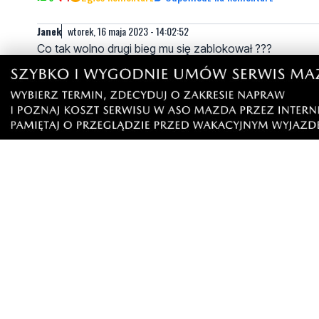
Janek
wtorek, 16 maja 2023 - 14:02:52
Co tak wolno drugi bieg mu się zablokował ???
5
1
Zgłoś komentarz
Odpowiedz na komentarz
Hi
wtorek, 16 maja 2023 - 19:30:32
nie chcę bronic młodego ale chciałbym zobaczyc pokaz 
tablice rejestracyjną z wolnej ręki a nawet z podparciem 
0
3
Zgłoś komentarz
Odpowiedz na komentarz
Zawsze i wszędzie policja $##$*&@!
środa, 17 maja 2023 - 09:36:5
Ten artykuł odmienił moje życie na zawsze
0
1
Zgłoś komentarz
Odpowiedz na komentarz
Kamil p
piątek, 19 maja 2023 - 13:26:34
Tylko tyle? Tam da się szybciej! Zrobiliby tam 70 tak j
0
0
Zgłoś komentarz
Odpowiedz na komentarz