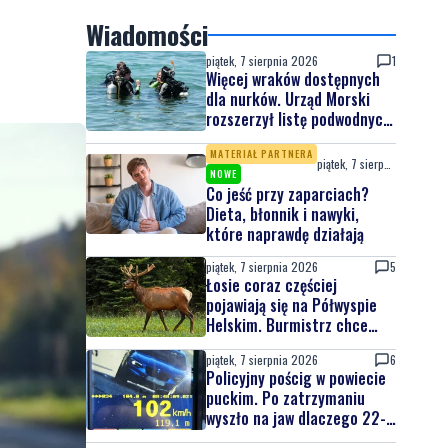
Wiadomości
piątek, 7 sierpnia 2026
1
Więcej wraków dostępnych
dla nurków. Urząd Morski
rozszerzył listę podwodnych
atrakcji
MATERIAŁ PARTNERA
piątek, 7 sierpnia 2026
NOWE
Co jeść przy zaparciach?
Dieta, błonnik i nawyki,
które naprawdę działają
piątek, 7 sierpnia 2026
5
Łosie coraz częściej
pojawiają się na Półwyspie
Helskim. Burmistrz chce
nowych znaków drogowych
piątek, 7 sierpnia 2026
6
Policyjny pościg w powiecie
puckim. Po zatrzymaniu
wyszło na jaw dlaczego 22-
latek uciekał