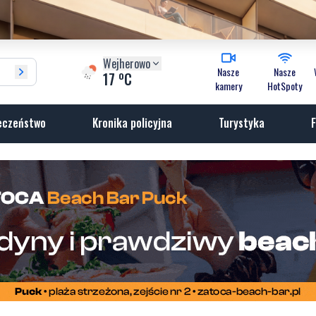
Wejherowo
Nasze
Nasze
o
17
C
kamery
HotSpoty
eczeństwo
Kronika policyjna
Turystyka
F