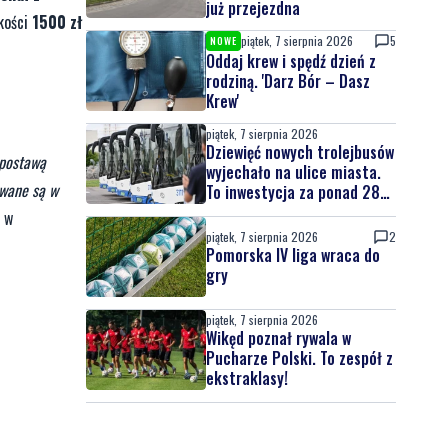
już przejezdna
kości
1500 zł
piątek, 7 sierpnia 2026
5
NOWE
Oddaj krew i spędź dzień z
rodziną. 'Darz Bór – Dasz
Krew'
piątek, 7 sierpnia 2026
Dziewięć nowych trolejbusów
 postawą
wyjechało na ulice miasta.
owane są w
To inwestycja za ponad 28
mln zł
i w
piątek, 7 sierpnia 2026
2
Pomorska IV liga wraca do
gry
piątek, 7 sierpnia 2026
Wikęd poznał rywala w
Pucharze Polski. To zespół z
ekstraklasy!