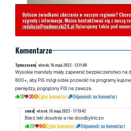
Byliście świadkami zdarzenia w naszym regionie? Chce
sygnały i informacje. Można kontaktować się z naszą r
redakcja@nadmorski24.pl
Dyżurujemy także pod nume
Komentarze
Tymczasem
wtorek, 16 maja 2023 - 13:11:08
Wysokie mandaty miały zapewnić bezpieczeństwo na dro
800+, aby PiS mógł sobie pozwolić na programy kup
pieniędzy, pogrążony PiS na zawsze.
18
30
Zgłoś komentarz
Odpowiedz na komentarz
smrd
wtorek, 16 maja 2023 - 17:19:42
Bierz leki doustnie a nie doodbytniczo
20
9
Zgłoś komentarz
Odpowiedz na komentarz