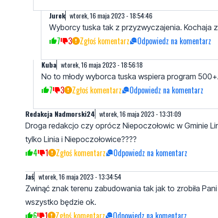
Jurek
wtorek, 16 maja 2023 - 18:54:46
Wyborcy tuska tak z przyzwyczajenia. Kochaja z 
7
3
Zgłoś komentarz
Odpowiedz na komentarz
Kuba
wtorek, 16 maja 2023 - 18:56:18
No to młody wyborca tuska wspiera program 500+. P
7
3
Zgłoś komentarz
Odpowiedz na komentarz
Redakcja Nadmorski24
wtorek, 16 maja 2023 - 13:31:09
Droga redakcjo czy oprócz Niepoczołowic w Gminie Linia
tylko Linia i Niepoczołowice????
4
1
Zgłoś komentarz
Odpowiedz na komentarz
Jaś
wtorek, 16 maja 2023 - 13:34:54
Zwinąć znak terenu zabudowania tak jak to zrobiła Pani W
wszystko będzie ok.
6
1
Zgłoś komentarz
Odpowiedz na komentarz