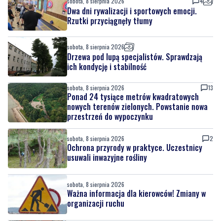
sobota, 8 sierpnia 2026
Drzewa pod lupą specjalistów. Sprawdzają
ich kondycję i stabilność
sobota, 8 sierpnia 2026
13
Ponad 24 tysiące metrów kwadratowych
nowych terenów zielonych. Powstanie nowa
przestrzeń do wypoczynku
sobota, 8 sierpnia 2026
2
Ochrona przyrody w praktyce. Uczestnicy
usuwali inwazyjne rośliny
sobota, 8 sierpnia 2026
Ważna informacja dla kierowców! Zmiany w
organizacji ruchu
piątek, 7 sierpnia 2026
1
Rekordowy Pochód Kociewski przeszedł
przez Gdańsk. Tysiące uczestników na
jubileuszowej edycji