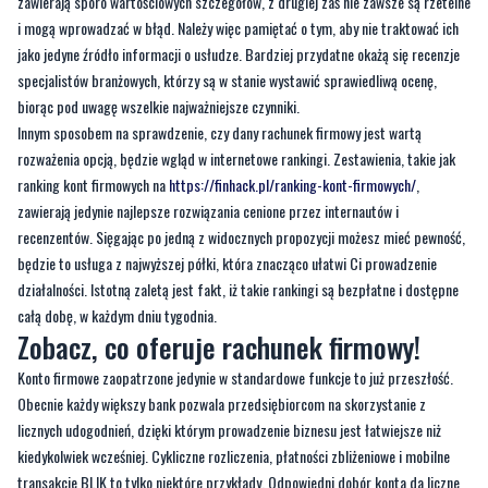
specjalistów branżowych, którzy są w stanie wystawić sprawiedliwą ocenę,
biorąc pod uwagę wszelkie najważniejsze czynniki.
Innym sposobem na sprawdzenie, czy dany rachunek firmowy jest wartą
rozważenia opcją, będzie wgląd w internetowe rankingi. Zestawienia, takie jak
ranking kont firmowych na
https://finhack.pl/ranking-kont-firmowych/
,
zawierają jedynie najlepsze rozwiązania cenione przez internautów i
recenzentów. Sięgając po jedną z widocznych propozycji możesz mieć pewność,
będzie to usługa z najwyższej półki, która znacząco ułatwi Ci prowadzenie
działalności. Istotną zaletą jest fakt, iż takie rankingi są bezpłatne i dostępne
całą dobę, w każdym dniu tygodnia.
Zobacz, co oferuje rachunek firmowy!
Konto firmowe zaopatrzone jedynie w standardowe funkcje to już przeszłość.
Obecnie każdy większy bank pozwala przedsiębiorcom na skorzystanie z
licznych udogodnień, dzięki którym prowadzenie biznesu jest łatwiejsze niż
kiedykolwiek wcześniej. Cykliczne rozliczenia, płatności zbliżeniowe i mobilne
transakcje BLIK to tylko niektóre przykłady. Odpowiedni dobór konta da liczne
korzyści, które na dłuższą metę okażą się niezastąpione.
Najlepsze konto dla firmy to takie, które jest dopasowane do indywidualnych
oczekiwań, potrzeb i możliwości danego przedsiębiorcy. Obecna oferta zawiera