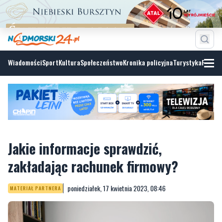
Wiadomości
Sport
Kultura
Społeczeństwo
Kronika policyjna
Turystyka
Fotoga
Jakie informacje sprawdzić,
zakładając rachunek firmowy?
poniedziałek, 17 kwietnia 2023, 08:46
MATERIAŁ PARTNERA