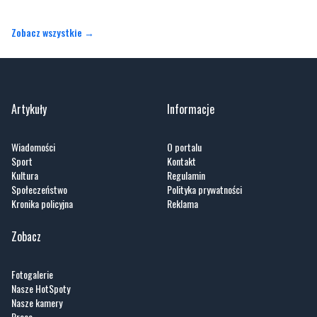
Artykuły
Informacje
Wiadomości
O portalu
Sport
Kontakt
Kultura
Regulamin
Społeczeństwo
Polityka prywatności
Kronika policyjna
Reklama
Zobacz
Fotogalerie
Nasze HotSpoty
Nasze kamery
Praca
Praca IT Gdańsk
GoWork.pl
Dodaj ofertę pracy