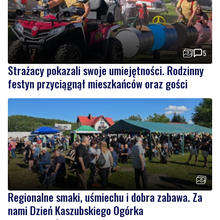
5
Strażacy pokazali swoje umiejętności. Rodzinny
festyn przyciągnął mieszkańców oraz gości
Regionalne smaki, uśmiechu i dobra zabawa. Za
nami Dzień Kaszubskiego Ogórka
Wiadomości
niedziela, 9 sierpnia 2026
1
NOWE
Miał odebrać pieniądze od seniora. W