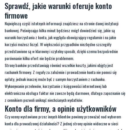
Największą część istotnych informacji znajdziesz na stronie danej instytucji
bankowej. Poświęcając kilka minut będziesz mógł dowiedzieć się, jakie są
warunki korzystania z konta, jak wygląda obowiązujący regulamin i na jakie
korzyści możesz liczyć. W większości przypadków niezbędne szczegóły
przedstawione są w klarowny i czytelny sposób, dzięki czemu bezpośrednie
porównanie kilku ofert nie będzie problemem.
Strony banków przedstawiają również wszelkie koszty, jakimi objęty jest
rachunek firmowy. Z reguły za założenie i prowadzenie konta nie ponosi się
opłaty, jednak inaczej może być z samym korzystaniem z rachunku.
Wykonywanie przelewów, korzystanie z księgowości internetowej lub
elektroniczna obsługa faktur nie zawsze będą darmowe, dlatego zapoznanie się
z cennikiem pozwoli uniknąć niechcianych wydatków.
Konto dla firmy, a opinie użytkowników
Czy oceny wystawiane przez innych klientów powinny przeważać nad wyborem
konta dla prowadzonej działalności? Z jednej strony opinie widoczne w sieci
zawierają sporo wartościowych szczegółów, z drugiej zaś nie zawsze są rzetelne
i mogą wprowadzać w błąd. Należy więc pamiętać o tym, aby nie traktować ich
jako jedyne źródło informacji o usłudze. Bardziej przydatne okażą się recenzje