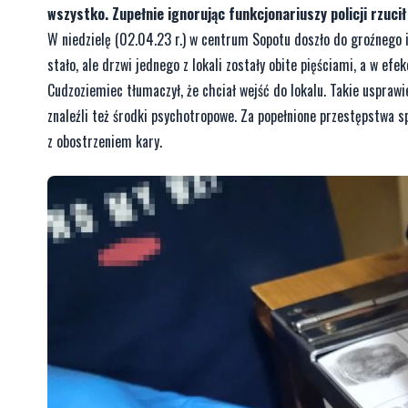
wszystko. Zupełnie ignorując funkcjonariuszy policji rzucił
W niedzielę (02.04.23 r.) w centrum Sopotu doszło do groźnego 
stało, ale drzwi jednego z lokali zostały obite pięściami, a w efek
Cudzoziemiec tłumaczył, że chciał wejść do lokalu. Takie usprawi
znaleźli też środki psychotropowe. Za popełnione przestępstwa sp
z obostrzeniem kary.