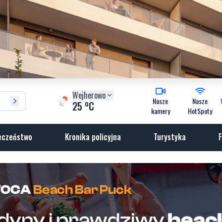
Wejherowo
Nasze
Nasze
o
25
C
kamery
HotSpoty
eczeństwo
Kronika policyjna
Turystyka
F