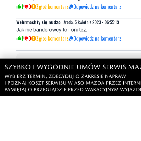
1
0
Zgłoś komentarz
Odpowiedz na komentarz
Wehrmachty się nudzo
środa, 5 kwietnia 2023 - 06:55:19
Jak nie banderowcy to i oni też.
1
0
Zgłoś komentarz
Odpowiedz na komentarz
Napisz swój komentarz
Nie hejtuj, pisz kulturalnie i zgodne z prawem komen
"zgłoś nadużycie".
Imię / Podpis
O
Wiadomość