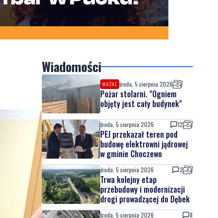
Wiadomości
środa, 5 sierpnia 2026
WAŻNE
Pożar stolarni. "Ogniem
objęty jest cały budynek"
środa, 5 sierpnia 2026
12
PEJ przekazał teren pod
budowę elektrowni jądrowej
w gminie Choczewo
środa, 5 sierpnia 2026
2
Trwa kolejny etap
przebudowy i modernizacji
drogi prowadzącej do Dębek
środa, 5 sierpnia 2026
8