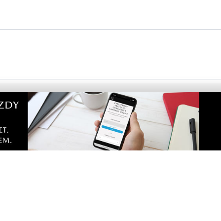
tarze! Jeśli widzisz niestosowny wpis - kliknij
dpowiedz