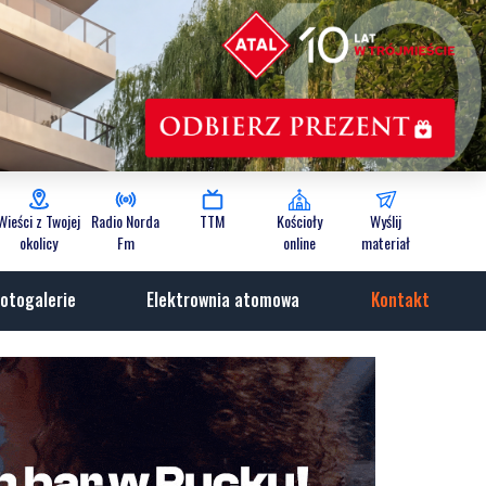
Wieści z Twojej
Radio Norda
TTM
Kościoły
Wyślij
okolicy
Fm
online
materiał
otogalerie
Elektrownia atomowa
Kontakt