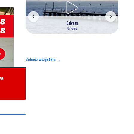
Gdynia
Orłowo
Zobacz wszystkie →
ze