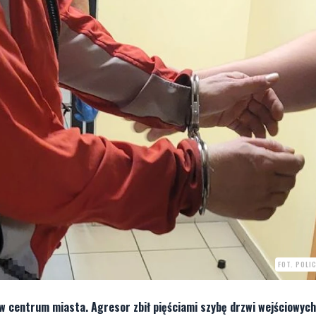
FOT. POLI
w centrum miasta. Agresor zbił pięściami szybę drzwi wejściowych.