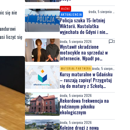
WAŻNE
środa, 5 sierpnia 2026
ic się nie
AKTUALIZACJA
Policja szuka 15-letniej
Wiktorii. Nastolatka
mundurowi
wyjechała do Gdyni i nie
si liczyć się
wróciła
środa, 5 sierpnia 2026
3
Wystawił skradzione
motocykle na sprzedaż w
internecie. Wpadł po
zgłoszeniu właściciela
środa, 5 sierpnia 2026
MATERIAŁ PARTNERA
Kursy maturalne w Gdańsku
– ruszają zapisy! Przygotuj
się do matury z Szkołą
Effective Teaching!
środa, 5 sierpnia 2026
Rekordowa frekwencja na
rodzinnym pikniku
ekologicznym
środa, 5 sierpnia 2026
Kolejne drogi z nową