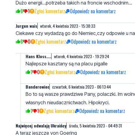
Dużo energii...potrzeba takich na froncie wschodnim...
8
1
Zgłoś komentarz
Odpowiedz na komentarz
Jurgen wais
wtorek, 4 kwietnia 2023 - 15:38:33
Ciekawe czy wydadzą go do Niemiec,czy odpowie u nas.
8
0
Zgłoś komentarz
Odpowiedz na komentarz
Hans Kloss....
wtorek, 4 kwietnia 2023 - 19:29:24
Najlepsze kasztany są na placu pigalle
1
0
Zgłoś komentarz
Odpowiedz na komentarz
Banderowiec
czwartek, 6 kwietnia 2023 - 06:13:44
Bo to są wasze prawdziwe Pany, polaczki. Im wolno.
własnych nieudacznictwach. Hipokryci.
1
1
Zgłoś komentarz
Odpowiedz na komentarz
Najwięcej odwalają Ukraińcy
środa, 5 kwietnia 2023 - 04:49:31
A teraz jeszcze von Goering