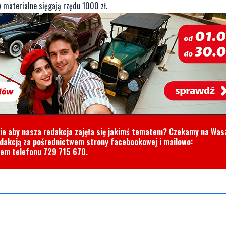
ty materialne sięgają rzędu 1000 zł.
cie aby nasza redakcja zajęła się jakimś tematem? Czekamy na Was
edakcją za pośrednictwem strony facebookowej i mailowo:
rem telefonu
729 715 670
.