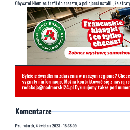
Obywatel Niemiec trafił do aresztu, a policjanci ustalili, że stra
Byliście świadkami zdarzenia w naszym regionie? Chce
sygnały i informacje. Można kontaktować się z naszą r
redakcja@nadmorski24.pl
Dyżurujemy także pod nume
Komentarze
Ps.
wtorek, 4 kwietnia 2023 - 15:38:09