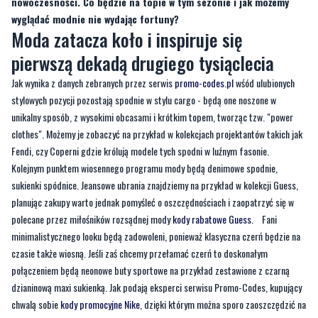
nowoczesności. Co będzie na topie w tym sezonie i jak możemy
wyglądać modnie nie wydając fortuny?
Moda zatacza koło i inspiruje się
pierwszą dekadą drugiego tysiąclecia
Jak wynika z danych zebranych przez serwis
promo-codes.pl
wśód ulubionych
stylowych pozycji pozostają spodnie w stylu cargo - będą one noszone w
unikalny sposób, z wysokimi obcasami i krótkim topem, tworząc tzw. "power
clothes". Możemy je zobaczyć na przykład w kolekcjach projektantów takich jak
Fendi, czy Coperni gdzie królują modele tych spodni w luźnym fasonie.
Kolejnym punktem wiosennego programu mody będą denimowe spodnie,
sukienki spódnice. Jeansowe ubrania znajdziemy na przykład w kolekcji Guess,
planując zakupy warto jednak pomyśleć o oszczędnościach i zaopatrzyć się w
polecane przez miłośników rozsądnej mody
kody rabatowe Guess
. Fani
minimalistycznego looku będą zadowoleni, ponieważ klasyczna czerń będzie na
czasie także wiosną. Jeśli zaś chcemy przełamać czerń to doskonałym
połączeniem będą neonowe buty sportowe na przykład zestawione z czarną
dzianinową maxi sukienką. Jak podają eksperci serwisu Promo-Codes, kupujący
chwalą sobie
kody promocyjne Nike
, dzięki którym można sporo zaoszczędzić na