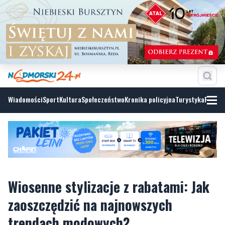
Wiadomości
Sport
Kultura
Społeczeństwo
Kronika policyjna
Turystyka
Fotoga
Wiosenne stylizacje z rabatami: Jak
zaoszczędzić na najnowszych
trendach modowych?