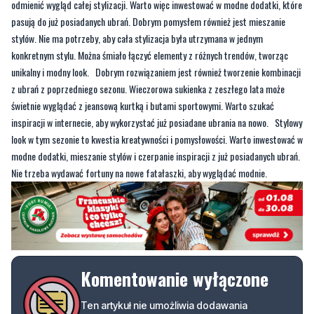
odmienić wygląd całej stylizacji. Warto więc inwestować w modne dodatki, które
pasują do już posiadanych ubrań. Dobrym pomysłem również jest mieszanie
stylów. Nie ma potrzeby, aby cała stylizacja była utrzymana w jednym
konkretnym stylu. Można śmiało łączyć elementy z różnych trendów, tworząc
unikalny i modny look. Dobrym rozwiązaniem jest również tworzenie kombinacji
z ubrań z poprzedniego sezonu. Wieczorowa sukienka z zeszłego lata może
świetnie wyglądać z jeansową kurtką i butami sportowymi. Warto szukać
inspiracji w internecie, aby wykorzystać już posiadane ubrania na nowo. Stylowy
look w tym sezonie to kwestia kreatywności i pomysłowości. Warto inwestować w
modne dodatki, mieszanie stylów i czerpanie inspiracji z już posiadanych ubrań.
Nie trzeba wydawać fortuny na nowe fatałaszki, aby wyglądać modnie.
Komentowanie wyłączone
Ten artykuł nie umożliwia dodawania