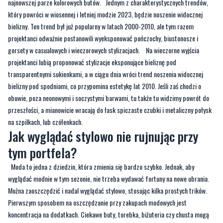
najnowszej parze kolorowych butów. Jednym z charakterystycznych trendów,
który powróci w wiosennej i letniej modzie 2023, będzie noszenie widocznej
bielizny. Ten trend był już popularny w latach 2000-2010, ale tym razem
projektanci odważnie postanowili wyeksponować pończochy, biustonosze i
gorsety w casualowych i wieczorowych stylizacjach. Na wieczorne wyjścia
projektanci lubią proponować stylizacje eksponujące bieliznę pod
transparentnymi sukienkami, a w ciągu dnia wróci trend noszenia widocznej
bielizny pod spodniami, co przypomina estetykę lat 2010. Jeśli zaś chodzi o
obuwie, poza neonowymi i soczystymi barwami, tu także tu widzimy powrót do
przeszłości, a mianowicie wracają do łask spiczaste czubki i metaliczny połysk
na szpilkach, lub czółenkach.
Jak wyglądać stylowo nie rujnując przy
tym portfela?
Moda to jedna z dziedzin, która zmienia się bardzo szybko. Jednak, aby
wyglądać modnie w tym sezonie, nie trzeba wydawać fortuny na nowe ubrania.
Można zaoszczędzić i nadal wyglądać stylowo, stosując kilka prostych trików.
Pierwszym sposobem na oszczędzanie przy zakupach modowych jest
koncentracja na dodatkach. Ciekawe buty, torebka, biżuteria czy chusta mogą