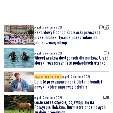
piątek, 7 sierpnia 2026
1
Rekordowy Pochód Kociewski przeszedł
przez Gdańsk. Tysiące uczestników na
jubileuszowej edycji
piątek, 7 sierpnia 2026
3
Więcej wraków dostępnych dla nurków. Urząd
Morski rozszerzył listę podwodnych atrakcji
piątek, 7 sierpnia 2026
MATERIAŁ PARTNERA
Co jeść przy zaparciach? Dieta, błonnik i
nawyki, które naprawdę działają
piątek, 7 sierpnia 2026
11
Łosie coraz częściej pojawiają się na
Półwyspie Helskim. Burmistrz chce nowych
znaków drogowych