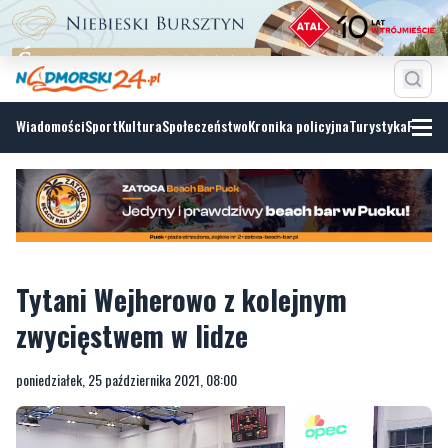
Wiadomości
Sport
Kultura
Społeczeństwo
Kronika policyjna
Turystyka
Fotoga
Tytani Wejherowo z kolejnym
zwycięstwem w lidze
poniedziałek, 25 października 2021, 08:00