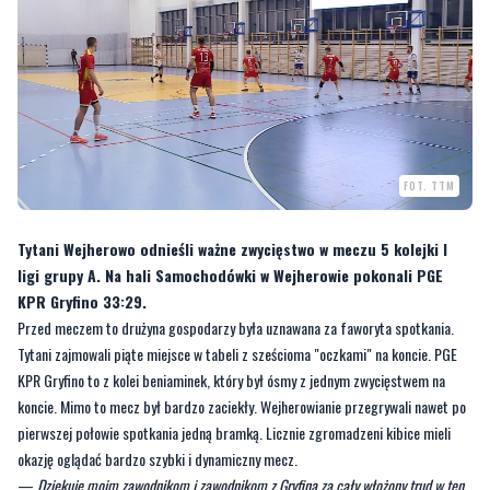
FOT. TTM
Tytani Wejherowo odnieśli ważne zwycięstwo w meczu 5 kolejki I
ligi grupy A. Na hali Samochodówki w Wejherowie pokonali PGE
KPR Gryfino 33:29.
Przed meczem to drużyna gospodarzy była uznawana za faworyta spotkania.
Tytani zajmowali piąte miejsce w tabeli z sześcioma "oczkami" na koncie. PGE
KPR Gryfino to z kolei beniaminek, który był ósmy z jednym zwycięstwem na
koncie. Mimo to mecz był bardzo zaciekły. Wejherowianie przegrywali nawet po
pierwszej połowie spotkania jedną bramką. Licznie zgromadzeni kibice mieli
okazję oglądać bardzo szybki i dynamiczny mecz.
—
Dziękuję moim zawodnikom i zawodnikom z Gryfina za cały włożony trud w ten