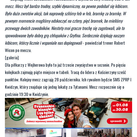
mecz. Mecz był bardzo trudny, szybki dynamiczny, na pewno podobał się kibicom.
Było dużo zwrotów akcji, tak naprawdę szliśmy łeb w łeb, bramkę za bramkę. W
pewnym momencie mogliśmy odskoczyć na cztery, pięć bramek, bo mieliśmy
przewagę dwóch zawodników. Niestety moi gracze trochę się zagotowali, ale to
spowodowane było dobrą grą chłopaków z Gryfina. Serdecznie dziękuję naszym
kibicom, którzy licznie i wspaniale nas dopingowali
- powiedział trener Robert
Wicon po meczu.
[galeria]
Dla piłkarzy z Wejherowa było to już trzecie zwycięstwo w sezonie. Po pięciu
kolejkach zajmują piąte miejsce w tabeli. Tracą do lidera z Kościerzyny sześć
punktów. Kolejny mecz zagrają 28 października. Ich rywalem będzie SMS ZPRP I
Kwidzyn, który znajduje się jedną lokatę za Tytanami. Mecz rozpocznie się o
godzinie 19:30 w Kwidzynie.