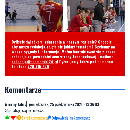
Byliście świadkami zdarzenia w naszym regionie? Chcecie
aby nasza redakcja zajęła się jakimś tematem? Czekamy na
Wasze sygnały i informacje. Można kontaktować się z naszą
redakcją za pośrednictwem strony facebookowej i mailowo:
redakcja@nadmorski24.pl
Dyżurujemy także pod numerem
telefonu
729 715 670
.
Komentarze
Wierny kibic
poniedziałek, 25 października 2021 - 13:36:03
Gratuluję super mecz.
1
1
Zgłoś komentarz
Odpowiedz na komentarz