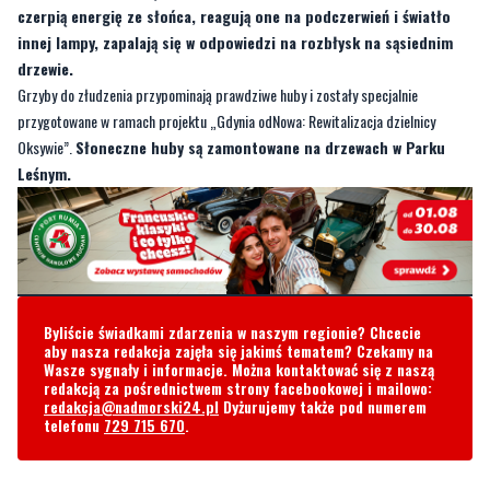
Grzyby do złudzenia przypominają prawdziwe huby i zostały specjalnie
przygotowane w ramach projektu „Gdynia odNowa: Rewitalizacja dzielnicy
Oksywie”.
Słoneczne huby są zamontowane na drzewach w Parku
Leśnym.
Byliście świadkami zdarzenia w naszym regionie? Chcecie
aby nasza redakcja zajęła się jakimś tematem? Czekamy na
Wasze sygnały i informacje. Można kontaktować się z naszą
redakcją za pośrednictwem strony facebookowej i mailowo:
redakcja@nadmorski24.pl
Dyżurujemy także pod numerem
telefonu
729 715 670
.
Komentarze
huby
środa, 20 października 2021 - 12:01:10