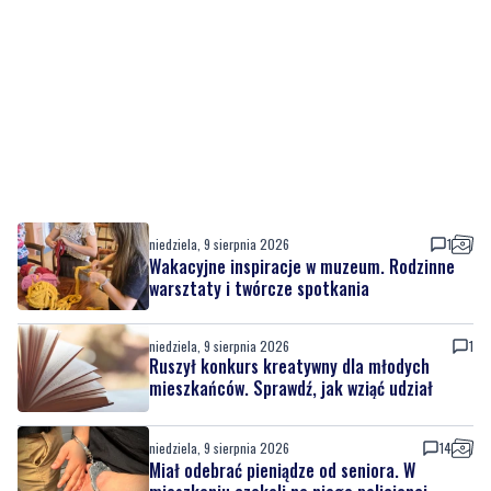
niedziela, 9 sierpnia 2026
1
Wakacyjne inspiracje w muzeum. Rodzinne
warsztaty i twórcze spotkania
niedziela, 9 sierpnia 2026
1
Ruszył konkurs kreatywny dla młodych
mieszkańców. Sprawdź, jak wziąć udział
niedziela, 9 sierpnia 2026
14
Miał odebrać pieniądze od seniora. W
mieszkaniu czekali na niego policjanci
sobota, 8 sierpnia 2026
22
Strażacy pokazali swoje umiejętności.