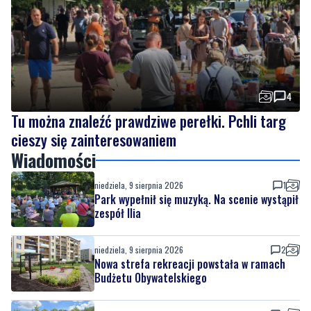
4
Tu można znaleźć prawdziwe perełki. Pchli targ
cieszy się zainteresowaniem
Wiadomości
niedziela, 9 sierpnia 2026
1
Park wypełnił się muzyką. Na scenie wystąpił
zespół Ilia
niedziela, 9 sierpnia 2026
2
Nowa strefa rekreacji powstała w ramach
Budżetu Obywatelskiego
niedziela, 9 sierpnia 2026
4
Wojskowe pojazdy, pokazy i atrakcje.
Jubileuszowy Piknik Militarny