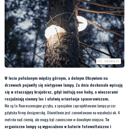
FOT. GDYNIA.PL
W lesie położonym między górnym, a dolnym Oksywiem na
drzewach pojawiły się nietypowe lampy. Za dnia doskonale wpisują
się w otaczający krajobraz, gdyż imitują one huby, a wieczorami
rozjaśniają ciemny las i ułatwią orientacje spacerowiczom.
Nie są to fluorescencyjne grzyby, a specjalnie zaprojektowane lampy przez
gdyńska firmę designerską. Oświetlenie jest zamontowane na wysokości ok. 4
metrów nad ziemią, ale mogą być zawieszone w dowolnym miejscu.
Te
organiczne lampy są wyposażone w baterie fotowoltaiczne i
czerpią energię ze słońca, reagują one na podczerwień i światło
innej lampy, zapalają się w odpowiedzi na rozbłysk na sąsiednim
drzewie.