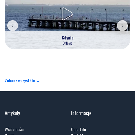
Gdynia
Orłowo
Zobacz wszystkie →
Artykuły
Informacje
Wiadomości
O portalu
Sport
Kontakt
Kultura
Regulamin
Społeczeństwo
Polityka prywatności
Kronika policyjna
Reklama