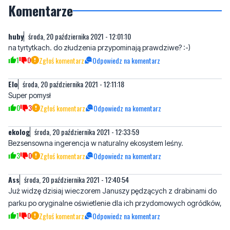
na tyrtytkach. do złudzenia przypominają prawdziwe? :-)
1
0
Zgłoś komentarz
Odpowiedz na komentarz
Elo
środa, 20 października 2021 - 12:11:18
Super pomysł
0
3
Zgłoś komentarz
Odpowiedz na komentarz
ekolog
środa, 20 października 2021 - 12:33:59
Bezsensowna ingerencja w naturalny ekosystem leśny.
3
0
Zgłoś komentarz
Odpowiedz na komentarz
Ass
środa, 20 października 2021 - 12:40:54
Już widzę dzisiaj wieczorem Januszy pędzących z drabinami do
parku po oryginalne oświetlenie dla ich przydomowych ogródków,
1
0
Zgłoś komentarz
Odpowiedz na komentarz
Mieszkańcy
czwartek, 21 października 2021 - 09:13:41
Lepiej uporządkować Oksywie, przecież to wstyd -to ma być
wizytówka osiedla świecące huby?