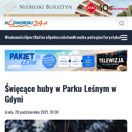
Wiadomości
Sport
Kultura
Społeczeństwo
Kronika policyjna
Turystyka
Fotoga
Święcące huby w Parku Leśnym w
Gdyni
środa, 20 października 2021, 10:30