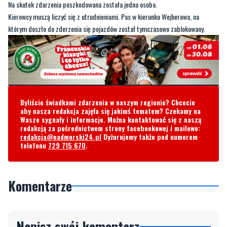
Na skutek zdarzenia poszkodowana została jedna osoba.
Kierowcy muszą liczyć się z utrudnieniami. Pas w kierunku Wejherowa, na
którym doszło do zderzenia się pojazdów został tymczasowo zablokowany.
Byliście świadkami zdarzenia w naszym regionie? Chcecie
aby nasza redakcja zajęła się jakimś tematem? Czekamy na
Wasze sygnały i informacje. Można kontaktować się z naszą
redakcją za pośrednictwem strony facebookowej i mailowo:
redakcja@nadmorski24.pl
Dyżurujemy także pod numerem
telefonu
729 715 670
.
Komentarze
Napisz swój komentarz