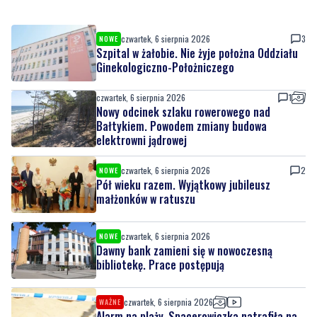
czwartek, 6 sierpnia 2026
3
NOWE
Szpital w żałobie. Nie żyje położna Oddziału
Ginekologiczno-Położniczego
czwartek, 6 sierpnia 2026
1
Nowy odcinek szlaku rowerowego nad
Bałtykiem. Powodem zmiany budowa
elektrowni jądrowej
czwartek, 6 sierpnia 2026
2
NOWE
Pół wieku razem. Wyjątkowy jubileusz
małżonków w ratuszu
czwartek, 6 sierpnia 2026
NOWE
Dawny bank zamieni się w nowoczesną
bibliotekę. Prace postępują
czwartek, 6 sierpnia 2026
WAŻNE
Alarm na plaży. Spacerowiczka natrafiła na