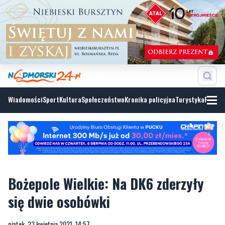
Wiadomości
Sport
Kultura
Społeczeństwo
Kronika policyjna
Turystyka
Fotoga
Bożepole Wielkie: Na DK6 zderzyły
się dwie osobówki
piątek, 23 kwietnia 2021, 14:57