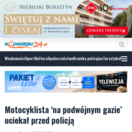
Wiadomości
Sport
Kultura
Społeczeństwo
Kronika policyjna
Turystyka
Fotoga
Motocyklista ‘na podwójnym gazie’
uciekał przed policją