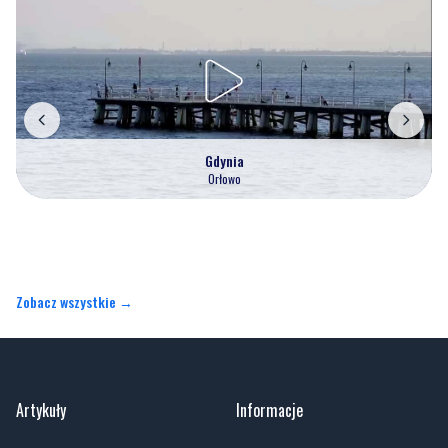
Gdynia
Orłowo
Zobacz wszystkie →
Artykuły
Informacje