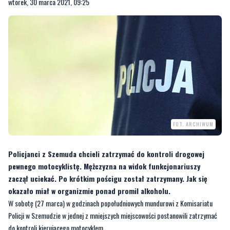
wtorek, 30 marca 2021, 09:25
FOT. ARCHIWUM
Policjanci z Szemuda chcieli zatrzymać do kontroli drogowej
pewnego motocyklistę. Mężczyzna na widok funkcjonariuszy
zaczął uciekać. Po krótkim pościgu został zatrzymany. Jak się
okazało miał w organizmie ponad promil alkoholu.
W sobotę (27 marca) w godzinach popołudniowych mundurowi z Komisariatu
Policji w Szemudzie w jednej z mniejszych miejscowości postanowili zatrzymać
do kontroli kierującego motocyklem.