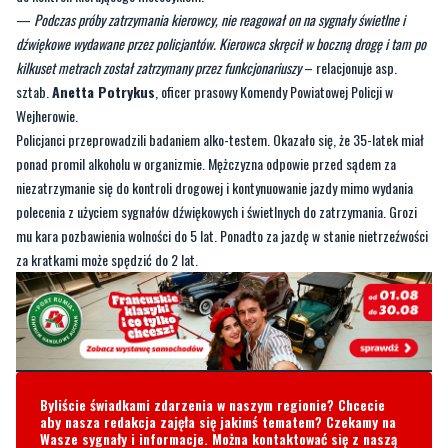
—
Podczas próby zatrzymania kierowcy, nie reagował on na sygnały świetlne i
dźwiękowe wydawane przez policjantów. Kierowca skręcił w boczną drogę i tam po
kilkuset metrach został zatrzymany przez funkcjonariuszy
– relacjonuje asp.
sztab.
Anetta Potrykus
, oficer prasowy Komendy Powiatowej Policji w
Wejherowie.
Policjanci przeprowadzili badaniem alko-testem. Okazało się, że 35-latek miał
ponad promil alkoholu w organizmie. Mężczyzna odpowie przed sądem za
niezatrzymanie się do kontroli drogowej i kontynuowanie jazdy mimo wydania
polecenia z użyciem sygnałów dźwiękowych i świetlnych do zatrzymania. Grozi
mu kara pozbawienia wolności do 5 lat. Ponadto za jazdę w stanie nietrzeźwości
za kratkami może spędzić do 2 lat.
Byliście świadkami zdarzenia w naszym regionie? Chcecie
aby nasza redakcja zajęła się jakimś tematem? Czekamy na
Wasze sygnały i informacje. Można kontaktować się z naszą