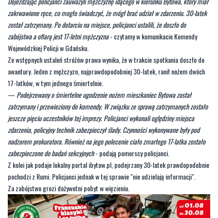
o awanturze, w trakcie której jedna osoba została raniona nożem. Do zdarzenia
doszło w okolicach Bytowa w wynajmowanym domku letniskowym.
—
Na miejsce natychmiast zostali skierowani policjanci oraz służby ratunkowe.
Dojeżdżając policjanci zauważyli mężczyznę idącego w kierunku Bytowa, który miał
zakrwawione ręce, co mogło świadczyć, że mógł brać udział w zdarzeniu. 30-latek
został zatrzymany. Po dotarciu na miejsce, policjanci ustalili, że doszło do
zabójstwa a ofiarą jest 17-letni mężczyzna
- czytamy w komunikacie Komendy
Wojewódzkiej Policji w Gdańsku.
Ze wstępnych ustaleń stróżów prawa wynika, że w trakcie spotkania doszło do
awantury. Jeden z mężczyzn, najprawdopodobniej 30-latek, ranił nożem dwóch
17-latków, w tym jednego śmiertelnie.
—
Podejrzewany o śmiertelne ugodzenie nożem mieszkaniec Bytowa został
zatrzymany i przewieziony do komendy. W związku ze sprawą zatrzymanych zostało
jeszcze pięciu uczestników tej imprezy. Policjanci wykonali oględziny miejsca
zdarzenia, policyjny technik zabezpieczył ślady. Czynności wykonywane były pod
nadzorem prokuratora. Również na jego polecenie ciało zmarłego 17-latka zostało
zabezpieczone do badań sekcyjnych
- podają pomorscy policjanci.
Z kolei jak podaje lokalny portal ibytow.pl, podejrzany 30-latek prawdopodobnie
pochodzi z Rumi. Policjanci jednak w tej sprawie "nie udzielają informacji".