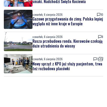
czwartek, 6 sierpnia 2026
1
Kolorowy korowód, muzyka i regionalne
smaki. Nadchodzi Święto Kociewia
czwartek, 6 sierpnia 2026
10
Gazowe przygotowania do zimy. Polska lepiej
wygląda niż inne kraje w Europie
czwartek, 6 sierpnia 2026
8
Rusza przebudowa ronda. Kierowców czekają
duże utrudnienia do wiosny
czwartek, 6 sierpnia 2026
7
Nowy sprzęt z KPO już służy pacjentom, trwa
też rozbudowa placówki