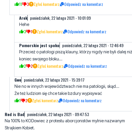
Mariol
poniedziałek, 22 lutego 2021 - 09:56:48
Jak uważasz że na Pomorzu jest patologia, to zapraszam na
Śląsk
11
3
Zgłoś komentarz
Odpowiedz na komentarz
Arek
poniedziałek, 22 lutego 2021 - 10:01:09
Hehe
3
1
Zgłoś komentarz
Odpowiedz na komentarz
Pomorskie jest spoko
poniedziałek, 22 lutego 2021 - 12:46:49
Przecież o patologi piszą klauny, którzy nigdy nie byli dalej ni
koniec swojego bloku...
2
2
Zgłoś komentarz
Odpowiedz na komentarz
Gwe
poniedziałek, 22 lutego 2021 - 15:39:17
Nie no w innych województwach nie ma patologii, skąd...
Że też ludziom się chce takie bzdury wypisywać
1
2
Zgłoś komentarz
Odpowiedz na komentarz