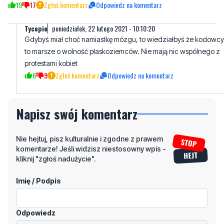
Red is Bad
poniedziałek, 22 lutego 2021 - 09:47:53
Na 100% to KODowiec z protestu aborcjonistów mylnie nazwanym
Strajkiem Kobiet.
19
17
Zgłoś komentarz
Odpowiedz na komentarz
Tycepie
poniedziałek, 22 lutego 2021 - 10:10:20
Gdybyś miał choć namiastkę mózgu, to wiedziałbyś że kodowcy
to marsze o wolność płaskoziemców. Nie mają nic wspólnego z
protestami kobiet
6
9
Zgłoś komentarz
Odpowiedz na komentarz
Napisz swój komentarz
Nie hejtuj, pisz kulturalnie i zgodne z prawem
komentarze! Jeśli widzisz niestosowny wpis -
kliknij "zgłoś nadużycie".
Imię / Podpis