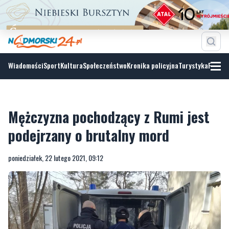
Wiadomości
Sport
Kultura
Społeczeństwo
Kronika policyjna
Turystyka
Fotoga
Mężczyzna pochodzący z Rumi jest
podejrzany o brutalny mord
poniedziałek, 22 lutego 2021, 09:12