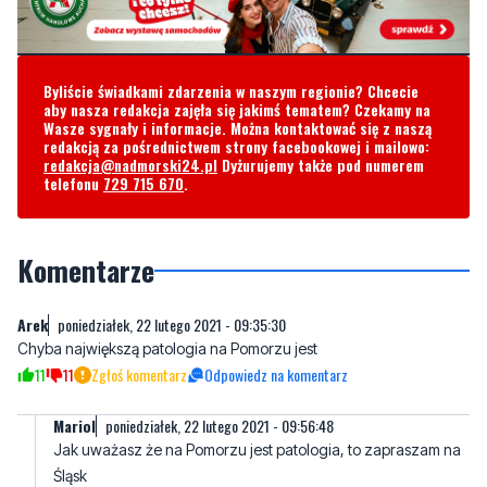
Za zabójstwo grozi dożywotni pobyt w więzieniu.
Byliście świadkami zdarzenia w naszym regionie? Chcecie
aby nasza redakcja zajęła się jakimś tematem? Czekamy na
Wasze sygnały i informacje. Można kontaktować się z naszą
redakcją za pośrednictwem strony facebookowej i mailowo:
redakcja@nadmorski24.pl
Dyżurujemy także pod numerem
telefonu
729 715 670
.
Komentarze
Arek
poniedziałek, 22 lutego 2021 - 09:35:30
Chyba największą patologia na Pomorzu jest
11
11
Zgłoś komentarz
Odpowiedz na komentarz