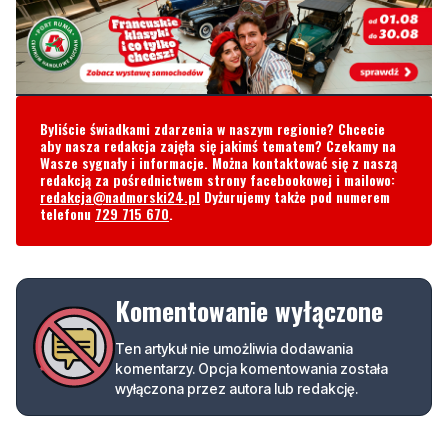
Byliście świadkami zdarzenia w naszym regionie? Chcecie
aby nasza redakcja zajęła się jakimś tematem? Czekamy na
Wasze sygnały i informacje. Można kontaktować się z naszą
redakcją za pośrednictwem strony facebookowej i mailowo:
redakcja@nadmorski24.pl
Dyżurujemy także pod numerem
telefonu
729 715 670
.
Komentowanie wyłączone
Ten artykuł nie umożliwia dodawania
komentarzy. Opcja komentowania została
wyłączona przez autora lub redakcję.
Podziel się tym artkułem z innymi: