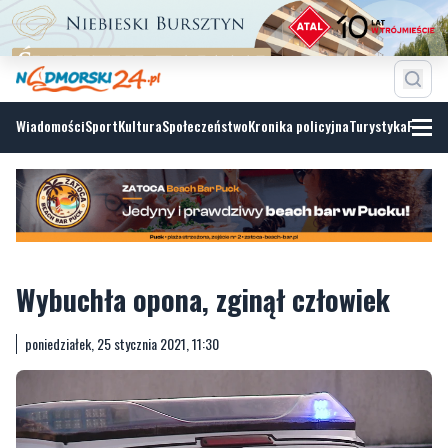
Wiadomości
Sport
Kultura
Społeczeństwo
Kronika policyjna
Turystyka
Fotoga
Wybuchła opona, zginął człowiek
poniedziałek, 25 stycznia 2021, 11:30