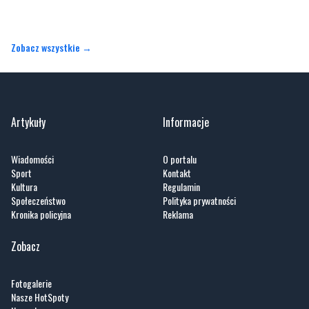
Artykuły
Informacje
Wiadomości
O portalu
Sport
Kontakt
Kultura
Regulamin
Społeczeństwo
Polityka prywatności
Kronika policyjna
Reklama
Zobacz
Fotogalerie
Nasze HotSpoty
Nasze kamery
Praca
Praca IT Gdańsk
GoWork.pl