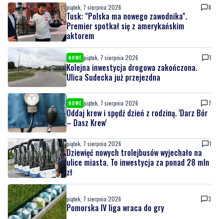
aktorem
piątek, 7 sierpnia 2026
1
NOWE
Kolejna inwestycja drogowa zakończona.
Ulica Sudecka już przejezdna
piątek, 7 sierpnia 2026
7
NOWE
Oddaj krew i spędź dzień z rodziną. 'Darz Bór
– Dasz Krew'
piątek, 7 sierpnia 2026
1
Dziewięć nowych trolejbusów wyjechało na
ulice miasta. To inwestycja za ponad 28 mln
zł
piątek, 7 sierpnia 2026
3
Pomorska IV liga wraca do gry
piątek, 7 sierpnia 2026
1
Wikęd poznał rywala w Pucharze Polski. To