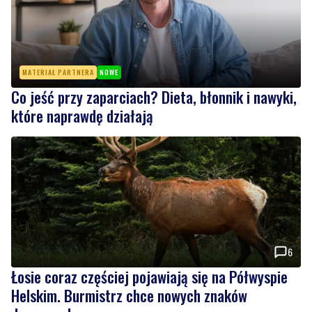
MATERIAŁ PARTNERA
NOWE
Co jeść przy zaparciach? Dieta, błonnik i nawyki,
które naprawdę działają
6
Łosie coraz częściej pojawiają się na Półwyspie
Helskim. Burmistrz chce nowych znaków
drogowych
Wiadomości
piątek, 7 sierpnia 2026
2