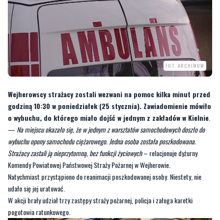
FOT. ARCHIWUM
Wejherowscy strażacy zostali wezwani na pomoc kilka minut przed
godziną 10:30 w poniedziałek (25 stycznia). Zawiadomienie mówiło
o wybuchu, do którego miało dojść w jednym z zakładów w Kielnie
.
—
Na miejscu okazało się, że w jednym z warsztatów samochodowych doszło do
wybuchu opony samochodu ciężarowego. Jedna osoba została poszkodowana.
Strażacy zastali ją nieprzytomną, bez funkcji życiowych
– relacjonuje dyżurny
Komendy Powiatowej Państwowej Straży Pożarnej w Wejherowie.
Natychmiast przystąpiono do reanimacji poszkodowanej osoby. Niestety, nie
udało się jej uratować.
W akcji brały udział trzy zastępy straży pożarnej, policja i załoga karetki
pogotowia ratunkowego.