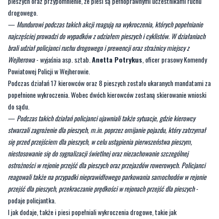
pieszych oraz przypomnienie, że piesi są pełnoprawnymi uczestnikami ruchu
drogowego.
—
Mundurowi podczas takich akcji reagują na wykroczenia, których popełnianie
najczęściej prowadzi do wypadków z udziałem pieszych i cyklistów. W działaniach
brali udział policjanci ruchu drogowego i prewencji oraz strażnicy miejscy z
Wejherowa
- wyjaśnia asp. sztab.
Anetta Potrykus
, oficer prasowy Komendy
Powiatowej Policji w Wejherowie.
Podczas działań 17 kierowców oraz 8 pieszych zostało ukaranych mandatami za
popełnione wykroczenia. Wobec dwóch kierowców zostaną skierowanie wnioski
do sądu.
—
Podczas takich działań policjanci ujawniali także sytuacje, gdzie kierowcy
stwarzali zagrożenie dla pieszych, m.in. poprzez omijanie pojazdu, który zatrzymał
się przed przejściem dla pieszych, w celu ustąpienia pierwszeństwa pieszym,
niestosowanie się do sygnalizacji świetlnej oraz niezachowanie szczególnej
ostrożności w rejonie przejść dla pieszych oraz przejazdów rowerowych. Policjanci
reagowali także na przypadki nieprawidłowego parkowania samochodów w rejonie
przejść dla pieszych, przekraczanie prędkości w rejonach przejść dla pieszych
-
podaje policjantka.
I jak dodaje, także i piesi popełniali wykroczenia drogowe, takie jak