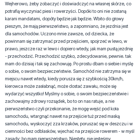
Wejherowo, żeby zobaczyć i doświadczyć na własnej skórze, co
potrafią wyczyniać piesi i rowerzyści. Dopóki to oni nie zostaną
karani mandatami, dopóty będzie jak będzie. Wbito do głowy
pieszym, że mają pierwszeństwo, a zapomniano, że jezdnia jest
dla samochodów. Uczono mnie zawsze, od dziecka, że
powinnam się zatrzymać przed przejściem, spojrzeć w lewo, w
prawo, jeszcze raz w lewo i dopiero wtedy, jak mam pustą jezdnię
- przechodzić. Przechodzić szybko, zdecydowanie, pewnie. tak
mam do dzisiaj i tak się zachowuję. Po prostu dbam o siebie i myślę
o sobie, o swoim bezpieczeństwie. Samochód nie zatrzyma się w
miejscu nawet wtedy, kiedy porusza się z szybkością 30km/h,
kierowca może zasłabnąć, może dostać zawału, może się
wydarzyć wszystko! Myślmy o sobie, o swoim bezpieczeństwie i
zachowajmy zdrowy rozsądek, bo to on nas ratuje, a nie
pierwszeństwo czyli przekonanie, że mogę wejść pod koła
samochodu, wtargnąć nawet na przejście tuż przed maską
samochodu, wyskoczyć zza krzaków, poruszać się w deszczu i w
ciemności bez odblasków, wjechać na przejście rowerem - w myśl
zasady: bo mam pierwszeństwo. Niestety, nie jesteśmy