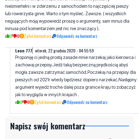
nieśmiertelni i w zderzeniu z samochodem to najczęściej pieszy
lub rowerzysta ginie. Warto o tym myśleć. Zawsze. ( wszystkich
negujących moją wypowiedź proszę o argumenty, sam minus dla
minusa pod komentarzem jest nic nie znaczący ).
2
0
Zgłoś komentarz
Odpowiedz na komentarz
Leon 777
wtorek, 22 grudnia 2020 - 04:55:59
Proponiję ci jedną prostą zasade mnie narzekaj jako kierowca i
zachowaj przepisy.Jedź taką bezpieczną prędkością abyś
mogła zawsze zatrzymać samochòd.Poczekaj na przepisy dla
pieszych od 2021r wtedy będziesz dopiero narzekać.Następny
argument wyjedź troche dalej poza granice kraju to zobaczyż
jak to wygląda w innych krajach .
0
0
Zgłoś komentarz
Odpowiedz na komentarz
Napisz swój komentarz