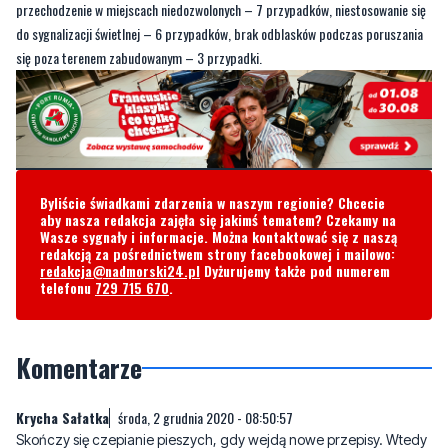
przechodzenie w miejscach niedozwolonych – 7 przypadków, niestosowanie się
do sygnalizacji świetlnej – 6 przypadków, brak odblasków podczas poruszania
się poza terenem zabudowanym – 3 przypadki.
Byliście świadkami zdarzenia w naszym regionie? Chcecie
aby nasza redakcja zajęła się jakimś tematem? Czekamy na
Wasze sygnały i informacje. Można kontaktować się z naszą
redakcją za pośrednictwem strony facebookowej i mailowo:
redakcja@nadmorski24.pl
Dyżurujemy także pod numerem
telefonu
729 715 670
.
Komentarze
Krycha Sałatka
środa, 2 grudnia 2020 - 08:50:57
Skończy się czepianie pieszych, gdy wejdą nowe przepisy. Wtedy