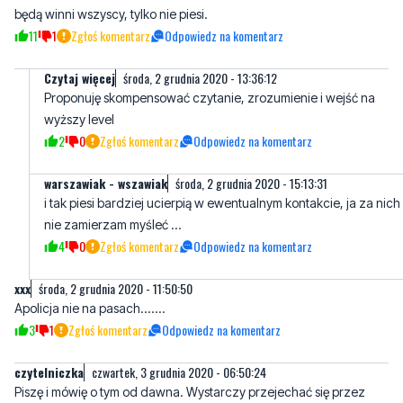
będą winni wszyscy, tylko nie piesi.
11
1
Zgłoś komentarz
Odpowiedz na komentarz
Czytaj więcej
środa, 2 grudnia 2020 - 13:36:12
Proponuję skompensować czytanie, zrozumienie i wejść na
wyższy level
2
0
Zgłoś komentarz
Odpowiedz na komentarz
warszawiak - wszawiak
środa, 2 grudnia 2020 - 15:13:31
i tak piesi bardziej ucierpią w ewentualnym kontakcie, ja za nich
nie zamierzam myśleć ...
4
0
Zgłoś komentarz
Odpowiedz na komentarz
xxx
środa, 2 grudnia 2020 - 11:50:50
Apolicja nie na pasach.......
3
1
Zgłoś komentarz
Odpowiedz na komentarz
czytelniczka
czwartek, 3 grudnia 2020 - 06:50:24
Piszę i mówię o tym od dawna. Wystarczy przejechać się przez