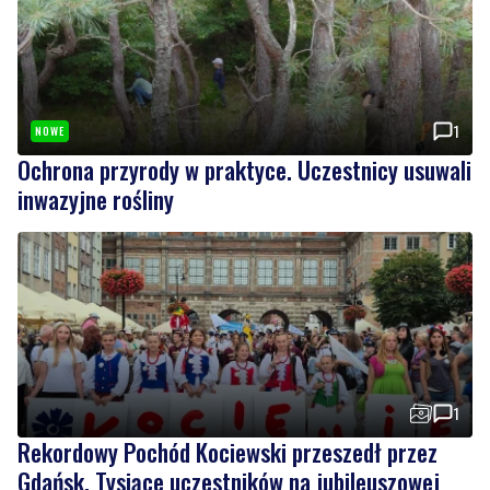
1
NOWE
Ochrona przyrody w praktyce. Uczestnicy usuwali
inwazyjne rośliny
1
Rekordowy Pochód Kociewski przeszedł przez
Gdańsk. Tysiące uczestników na jubileuszowej