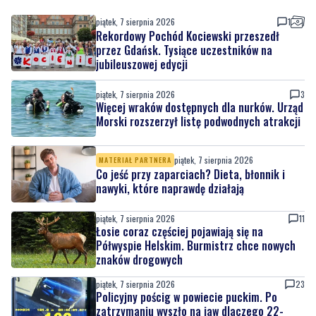
piątek, 7 sierpnia 2026
1
Rekordowy Pochód Kociewski przeszedł
przez Gdańsk. Tysiące uczestników na
jubileuszowej edycji
piątek, 7 sierpnia 2026
3
Więcej wraków dostępnych dla nurków. Urząd
Morski rozszerzył listę podwodnych atrakcji
piątek, 7 sierpnia 2026
MATERIAŁ PARTNERA
Co jeść przy zaparciach? Dieta, błonnik i
nawyki, które naprawdę działają
piątek, 7 sierpnia 2026
11
Łosie coraz częściej pojawiają się na
Półwyspie Helskim. Burmistrz chce nowych
znaków drogowych
piątek, 7 sierpnia 2026
23
Policyjny pościg w powiecie puckim. Po
zatrzymaniu wyszło na jaw dlaczego 22-