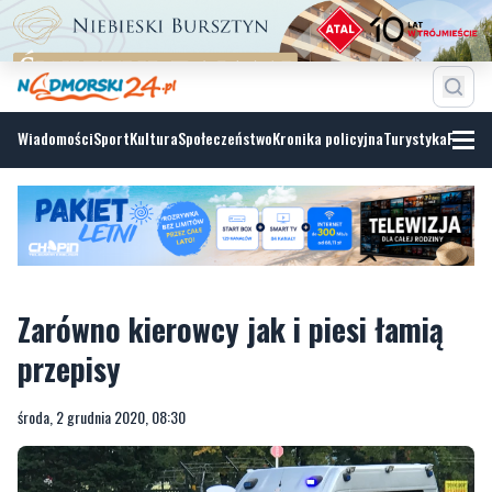
Wiadomości
Sport
Kultura
Społeczeństwo
Kronika policyjna
Turystyka
Fotoga
Zarówno kierowcy jak i piesi łamią
przepisy
środa, 2 grudnia 2020, 08:30