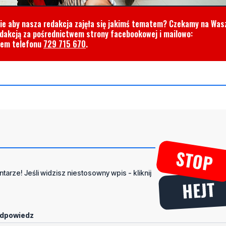
cie aby nasza redakcja zajęła się jakimś tematem? Czekamy na Was
edakcją za pośrednictwem strony facebookowej i mailowo:
rem telefonu
729 715 670
.
tarze! Jeśli widzisz niestosowny wpis - kliknij
dpowiedz