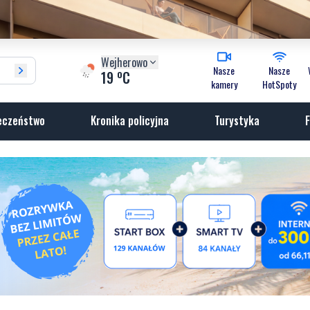
Wejherowo
Nasze
Nasze
o
19
C
kamery
HotSpoty
eczeństwo
Kronika policyjna
Turystyka
F