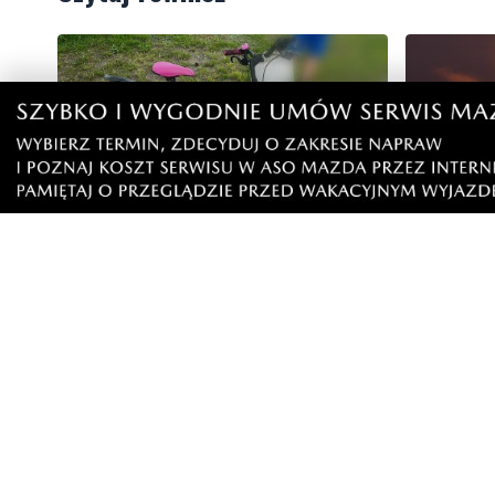
9
Nietrzeźwy opiekun jechał rowerem
Weekend 
z dzieckiem. Dziewczynka nie miała
słupskim
kasku
Artykuły
Informacje