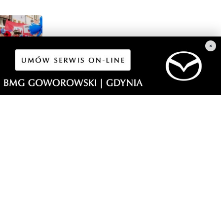
×
1
a i
dzi
morski24.pl - portal informacyjny z Małego Trójmiasta Kaszubskiego.
ja codzienna dawka najnowszych wiadomości z najbliższej okolicy.