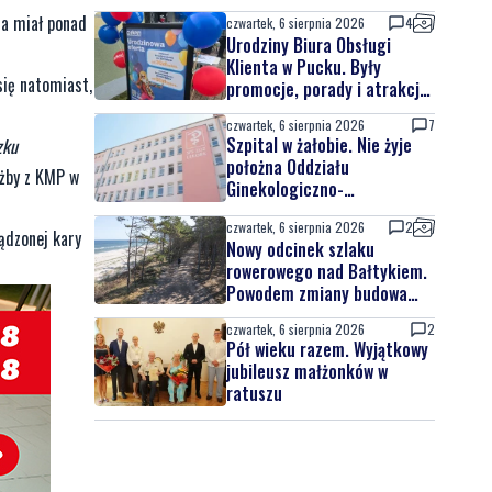
na miał ponad
czwartek, 6 sierpnia 2026
4
Urodziny Biura Obsługi
Klienta w Pucku. Były
się natomiast,
promocje, porady i atrakcje
dla najmłodszych
czwartek, 6 sierpnia 2026
7
Szpital w żałobie. Nie żyje
zku
położna Oddziału
żby z KMP w
Ginekologiczno-
Położniczego
czwartek, 6 sierpnia 2026
2
ądzonej kary
Nowy odcinek szlaku
rowerowego nad Bałtykiem.
Powodem zmiany budowa
elektrowni jądrowej
czwartek, 6 sierpnia 2026
2
Pół wieku razem. Wyjątkowy
jubileusz małżonków w
ratuszu