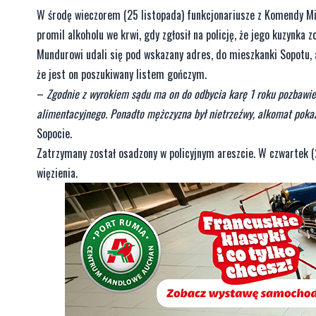
W środę wieczorem (25 listopada) funkcjonariusze z Komendy Mie
promil alkoholu we krwi, gdy zgłosił na policję, że jego kuzynka z
Mundurowi udali się pod wskazany adres, do mieszkanki Sopotu, a
że jest on poszukiwany listem gończym.
–
Zgodnie z wyrokiem sądu ma on do odbycia karę 1 roku pozbawie
alimentacyjnego. Ponadto mężczyzna był nietrzeźwy, alkomat poka
Sopocie.
Zatrzymany został osadzony w policyjnym areszcie. W czwartek (
więzienia.