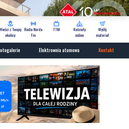
Wieści z Twojej
Radio Norda
TTM
Kościoły
Wyślij
okolicy
Fm
online
materiał
otogalerie
Elektrownia atomowa
Kontakt