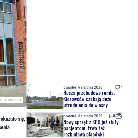
czwartek, 6 sierpnia 2026
7
Rusza przebudowa ronda.
Kierowców czekają duże
MP W SOPOCIE
utrudnienia do wiosny
czwartek, 6 sierpnia 2026
6
 okazało się,
Nowy sprzęt z KPO już służy
cenia
pacjentom, trwa też
rozbudowa placówki