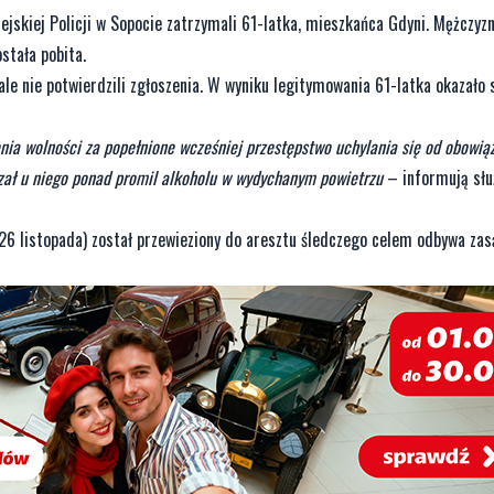
jskiej Policji w Sopocie zatrzymali 61-latka, mieszkańca Gdyni. Mężczyz
ostała pobita.
le nie potwierdzili zgłoszenia. W wyniku legitymowania 61-latka okazało 
nia wolności za popełnione wcześniej przestępstwo uchylania się od obowią
zał u niego ponad promil alkoholu w wydychanym powietrzu
– informują słu
26 listopada) został przewieziony do aresztu śledczego celem odbywa zas