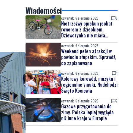
Wiadomości
czwartek, 6 sierpnia 2026
9
Nietrzeźwy opiekun jechał
rowerem z dzieckiem.
Dziewczynka nie miała
kasku
czwartek, 6 sierpnia 2026
Weekend pełen atrakcji w
powiecie słupskim. Sprawdź,
co zaplanowano
czwartek, 6 sierpnia 2026
1
Kolorowy korowód, muzyka i
regionalne smaki. Nadchodzi
Święto Kociewia
czwartek, 6 sierpnia 2026
7
Gazowe przygotowania do
zimy. Polska lepiej wygląda
niż inne kraje w Europie