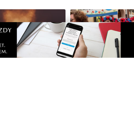
pełen atrakcji w powiecie
Kolorowy korowód, muzyk
. Sprawdź, co zaplanowano
regionalne smaki. Nadcho
Święto Kociewia
Zobacz
Nad
Two