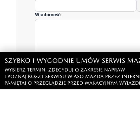
Wiadomość
Klikając "dodaj komentarz", akceptujesz regulamin 
Podziel się tym artkułem z innymi:
Czytaj również