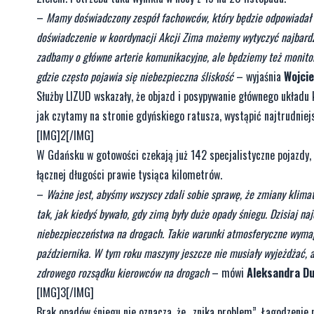
–
Mamy doświadczony zespół fachowców, który będzie odpowiadał z
doświadczenie w koordynacji Akcji Zima możemy wytyczyć najbardzi
zadbamy o główne arterie komunikacyjne, ale będziemy też monitor
gdzie często pojawia się niebezpieczna śliskość
– wyjaśnia
Wojcie
Służby LIZUD wskazały, że objazd i posypywanie głównego układu
jak czytamy na stronie gdyńskiego ratusza, wystąpić najtrudnie
[IMG]2[/IMG]
W Gdańsku w gotowości czekają już 142 specjalistyczne pojazdy,
łącznej długości prawie tysiąca kilometrów.
–
Ważne jest, abyśmy wszyscy zdali sobie sprawę, że zmiany klima
tak, jak kiedyś bywało, gdy zimą były duże opady śniegu. Dzisiaj n
niebezpieczeństwa na drogach. Takie warunki atmosferyczne wymaga
października. W tym roku maszyny jeszcze nie musiały wyjeżdżać, a
zdrowego rozsądku kierowców na drogach
– mówi
Aleksandra Du
[IMG]3[/IMG]
Brak opadów śniegu nie oznacza, że „znika problem”. Łagodzenie 