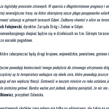
a logistykę procesów zimowych. W oparciu o długoterminowe prognozy i wi
ej newralgiczne trasy, na które skierujemy nasze pługo-posypywarko-solark
ować sytuację w górnych tarasach Gdyni. Zadbamy również o ulice na tereni
ch Folejewski
, dyrektor Zarządu Dróg i Zieleni w Gdyni.
 komunikacyjnego skupiać będzie się w dzielnicach na tzw. Górnym tarasi
jsze warunki pogodowe.
 które zabezpieczać będą drogi krajowe, wojewódzkie, powiatowe, gminne 
tyczne powodują konieczność innego podejścia do zimowego utrzymania dróg.
ajczęściej są to temperatury wahające się około zera, które powodują jeszcze
ją od nas większej finezji. Gotowość w naszym mieście co roku ustalana je
le jesteśmy gotowi. Bardzo ważne jest jednak, abyśmy pamiętali, że nic nie 
lkiewicz
, prezydent Gdańska.
negatywnych skutków zimy polega nie tylko na odśnieżaniu, ale także na u