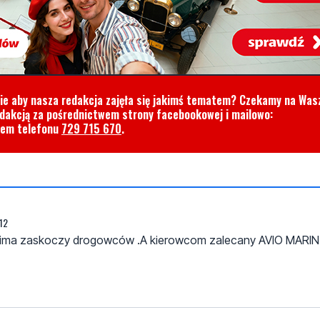
cie aby nasza redakcja zajęła się jakimś tematem? Czekamy na Was
edakcją za pośrednictwem strony facebookowej i mailowo:
rem telefonu
729 715 670
.
:12
ku zima zaskoczy drogowców .A kierowcom zalecany AVIO MARIN