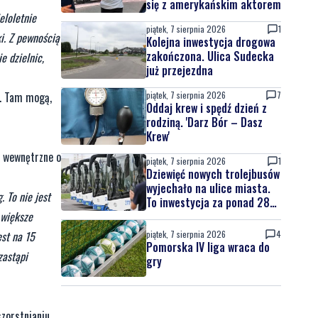
się z amerykańskim aktorem
eloletnie
piątek, 7 sierpnia 2026
1
i. Z pewnością
Kolejna inwestycja drogowa
zakończona. Ulica Sudecka
e dzielnic,
już przejezdna
piątek, 7 sierpnia 2026
7
e. Tam mogą,
Oddaj krew i spędź dzień z
rodziną. 'Darz Bór – Dasz
Krew'
i wewnętrzne o
piątek, 7 sierpnia 2026
1
Dziewięć nowych trolejbusów
wyjechało na ulice miasta.
 To nie jest
To inwestycja za ponad 28
mln zł
 większe
piątek, 7 sierpnia 2026
4
st na 15
Pomorska IV liga wraca do
zastąpi
gry
szorstnianiu