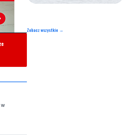
Zobacz wszystkie →
ze
 w