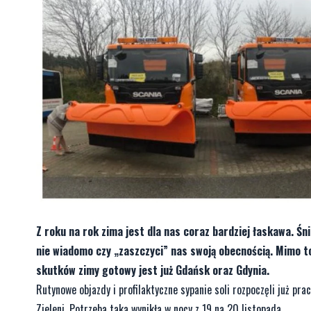
Z roku na rok zima jest dla nas coraz bardziej łaskawa. Ś
nie wiadomo czy „zaszczyci” nas swoją obecnością. Mimo t
skutków zimy gotowy jest już Gdańsk oraz Gdynia.
Rutynowe objazdy i profilaktyczne sypanie soli rozpoczęli już p
Zieleni. Potrzeba taka wynikła w nocy z 19 na 20 listopada.