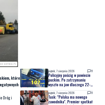
ŁO:GDYNIA.PL
piątek, 7 sierpnia 2026
11
Policyjny pościg w powiecie
iskiem, które
puckim. Po zatrzymaniu
wyszło na jaw dlaczego 22-
 negatywnych
latek uciekał
piątek, 7 sierpnia 2026
11
Tusk: "Polska ma nowego
ie Dróg i
zawodnika". Premier spotkał