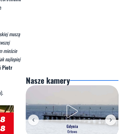
e
skiej muszą
rwszej
ym mieście
ak najlepiej
ji
Piotr
Nasze kamery
).
Gdynia
Orłowo