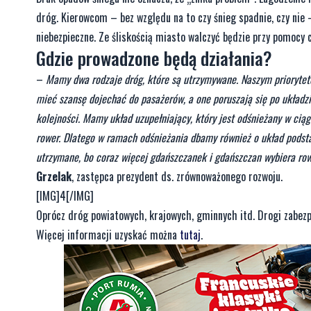
dróg. Kierowcom – bez względu na to czy śnieg spadnie, czy nie 
niebezpieczne. Ze śliskością miasto walczyć będzie przy pomocy 
Gdzie prowadzone będą działania?
–
Mamy dwa rodzaje dróg, które są utrzymywane. Naszym priorytet
mieć szansę dojechać do pasażerów, a one poruszają się po układz
kolejności. Mamy układ uzupełniający, który jest odśnieżany w cią
rower. Dlatego w ramach odśnieżania dbamy również o układ podsta
utrzymane, bo coraz więcej gdańszczanek i gdańszczan wybiera rowe
Grzelak
, zastępca prezydent ds. zrównoważonego rozwoju.
[IMG]4[/IMG]
Oprócz dróg powiatowych, krajowych, gminnych itd. Drogi zabezp
Więcej informacji uzyskać można
tutaj
.