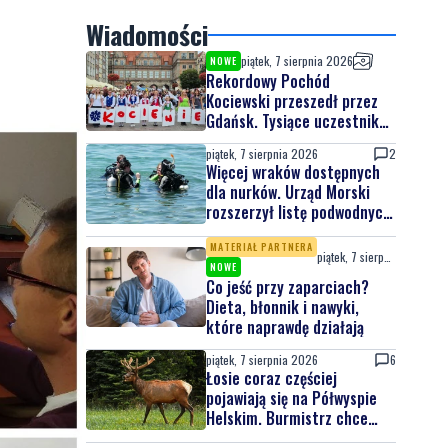
Wiadomości
piątek, 7 sierpnia 2026
NOWE
Rekordowy Pochód
Kociewski przeszedł przez
Gdańsk. Tysiące uczestników
na jubileuszowej edycji
piątek, 7 sierpnia 2026
2
Więcej wraków dostępnych
dla nurków. Urząd Morski
rozszerzył listę podwodnych
atrakcji
MATERIAŁ PARTNERA
piątek, 7 sierpnia 2026
NOWE
Co jeść przy zaparciach?
Dieta, błonnik i nawyki,
które naprawdę działają
piątek, 7 sierpnia 2026
6
Łosie coraz częściej
pojawiają się na Półwyspie
Helskim. Burmistrz chce
nowych znaków drogowych