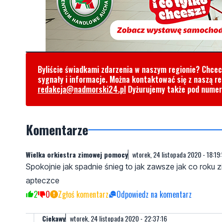
Byliście świadkami zdarzenia w naszym regionie? Chce
sygnały i informacje. Można kontaktować się z naszą r
redakcja@nadmorski24.pl
Dyżurujemy także pod nume
Komentarze
Wielka orkiestra zimowej pomocy
wtorek, 24 listopada 2020 - 18:19
Spokojnie jak spadnie śnieg to jak zawsze jak co ro
apteczce
2
0
Zgłoś komentarz
Odpowiedz na komentarz
Ciekawy
wtorek, 24 listopada 2020 - 22:37:16