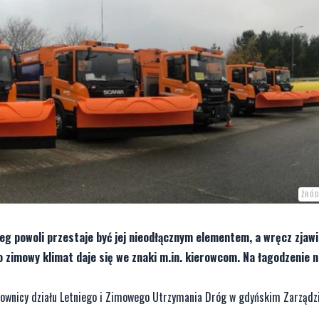
ŹRÓD
nieg powoli przestaje być jej nieodłącznym elementem, a wręcz zjaw
o zimowy klimat daje się we znaki m.in. kierowcom. Na łagodzenie
racownicy działu Letniego i Zimowego Utrzymania Dróg w gdyńskim Zarządz