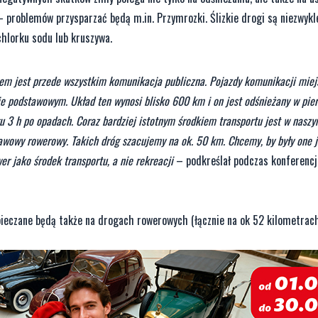
– problemów przysparzać będą m.in. Przymrozki. Ślizkie drogi są niezwykl
chlorku sodu lub kruszywa.
em jest przede wszystkim komunikacja publiczna. Pojazdy komunikacji miej
ie podstawowym. Układ ten wynosi blisko 600 km i on jest odśnieżany w pie
gu 3 h po opadach. Coraz bardziej istotnym środkiem transportu jest w nasz
wowy rowerowy. Takich dróg szacujemy na ok. 50 km. Chcemy, by były one j
r jako środek transportu, a nie rekreacji
– podkreślał podczas konferenc
ieczane będą także na drogach rowerowych (łącznie na ok 52 kilometrach