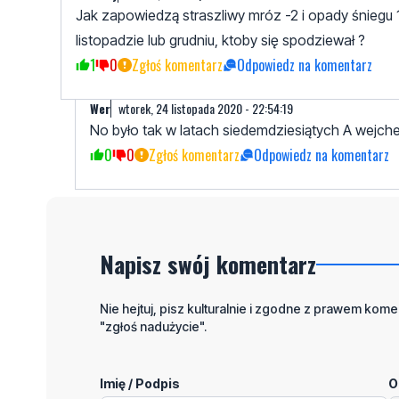
Jak zapowiedzą straszliwy mróz -2 i opady śniegu
listopadzie lub grudniu, ktoby się spodziewał ?
1
0
Zgłoś komentarz
Odpowiedz na komentarz
Wer
wtorek, 24 listopada 2020 - 22:54:19
No było tak w latach siedemdziesiątych A wejc
0
0
Zgłoś komentarz
Odpowiedz na komentarz
Napisz swój komentarz
Nie hejtuj, pisz kulturalnie i zgodne z prawem komen
"zgłoś nadużycie".
Imię / Podpis
O