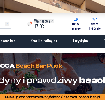
Wejherowo
Nasze
Nasze
o
17
C
kamery
HotSpoty
eczeństwo
Kronika policyjna
Turystyka
F