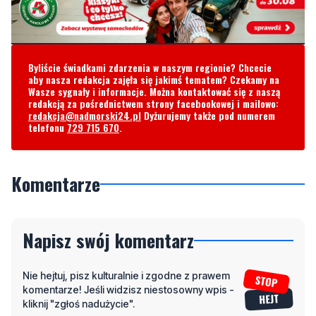
Byliście świadkami zdarzenia w naszym regionie? Chcecie
aby nasza redakcja zajęła się jakimś tematem? Czekamy na
Wasze sygnały i informacje. Można kontaktować się z naszą
redakcją za pośrednictwem strony facebookowej i mailowo:
redakcja@nadmorski24.pl
Dyżurujemy także pod numerem
telefonu
729 715 670
.
Komentarze
Napisz swój komentarz
Nie hejtuj, pisz kulturalnie i zgodne z prawem
komentarze! Jeśli widzisz niestosowny wpis -
kliknij "zgłoś nadużycie".