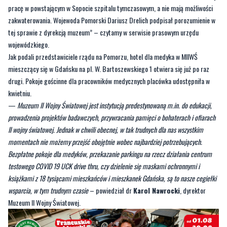
pracę w powstającym w Sopocie szpitalu tymczasowym, a nie mają możliwości
zakwaterowania. Wojewoda Pomorski Dariusz Drelich podpisał porozumienie w
tej sprawie z dyrekcją muzeum” – czytamy w serwisie prasowym urzędu
wojewódzkiego.
Jak podali przedstawiciele rządu na Pomorzu, hotel dla medyka w MIIWŚ
mieszczący się w Gdańsku na pl. W. Bartoszewskiego 1 otwiera się już po raz
drugi. Pokoje gościnne dla pracowników medycznych placówka udostępniła w
kwietniu.
—
Muzeum II Wojny Światowej jest instytucją predestynowaną m.in. do edukacji,
prowadzenia projektów badawczych, przywracania pamięci o bohaterach i ofiarach
II wojny światowej. Jednak w chwili obecnej, w tak trudnych dla nas wszystkim
momentach nie możemy przejść obojętnie wobec najbardziej potrzebujących.
Bezpłatne pokoje dla medyków, przekazanie parkingu na rzecz działania centrum
testowego COVID 19 UCK drive thru, czy dzielenie się maskami ochronnymi i
książkami z 18 tysiącami mieszkańców i mieszkanek Gdańska, są to nasze cegiełki
wsparcia, w tym trudnym czasie
– powiedział dr
Karol Nawrocki
, dyrektor
Muzeum II Wojny Światowej.