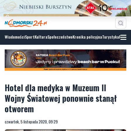
Wiadomości
Sport
Kultura
Społeczeństwo
Kronika policyjna
Turystyka
Fotoga
Hotel dla medyka w Muzeum II
Wojny Światowej ponownie stanął
otworem
czwartek, 5 listopada 2020, 09:29