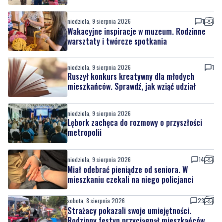
niedziela, 9 sierpnia 2026
1
Wakacyjne inspiracje w muzeum. Rodzinne
warsztaty i twórcze spotkania
niedziela, 9 sierpnia 2026
1
Ruszył konkurs kreatywny dla młodych
mieszkańców. Sprawdź, jak wziąć udział
niedziela, 9 sierpnia 2026
Lębork zachęca do rozmowy o przyszłości
metropolii
niedziela, 9 sierpnia 2026
14
Miał odebrać pieniądze od seniora. W
mieszkaniu czekali na niego policjanci
sobota, 8 sierpnia 2026
23
Strażacy pokazali swoje umiejętności.
Rodzinny festyn przyciągnął mieszkańców