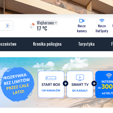
Wejherowo
Nasze
Nasze
o
17
C
kamery
HotSpoty
eczeństwo
Kronika policyjna
Turystyka
F