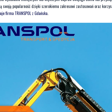
ują swoją popularność dzięki szerokiemu zakresowi zastosowań oraz korz
eruje firma TRANSPOL z Gdańska
.