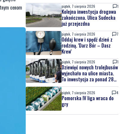
piątek, 7 sierpnia 2026
1
ystnym cenom
Kolejna inwestycja drogowa
zakończona. Ulica Sudecka
już przejezdna
piątek, 7 sierpnia 2026
7
Oddaj krew i spędź dzień z
rodziną. 'Darz Bór – Dasz
Krew'
piątek, 7 sierpnia 2026
1
Dziewięć nowych trolejbusów
wyjechało na ulice miasta.
To inwestycja za ponad 28
mln zł
piątek, 7 sierpnia 2026
4
Pomorska IV liga wraca do
gry