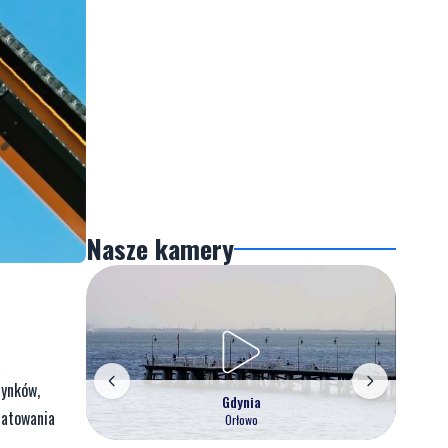
Nasze kamery
a
dynków,
Gdynia
ratowania
Orłowo