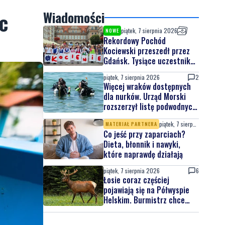
c
Wiadomości
piątek, 7 sierpnia 2026
NOWE
Rekordowy Pochód
Kociewski przeszedł przez
Gdańsk. Tysiące uczestników
na jubileuszowej edycji
piątek, 7 sierpnia 2026
2
Więcej wraków dostępnych
dla nurków. Urząd Morski
rozszerzył listę podwodnych
atrakcji
piątek, 7 sierpnia 2026
MATERIAŁ PARTNERA
Co jeść przy zaparciach?
Dieta, błonnik i nawyki,
które naprawdę działają
piątek, 7 sierpnia 2026
6
Łosie coraz częściej
pojawiają się na Półwyspie
Helskim. Burmistrz chce
nowych znaków drogowych