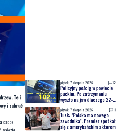
piątek, 7 sierpnia 2026
12
Policyjny pościg w powiecie
puckim. Po zatrzymaniu
drzew. Te i
wyszło na jaw dlaczego 22-
latek uciekał
wy i zabrać
piątek, 7 sierpnia 2026
11
Tusk: "Polska ma nowego
zawodnika". Premier spotkał
da osoba
się z amerykańskim aktorem
ć gałęzie