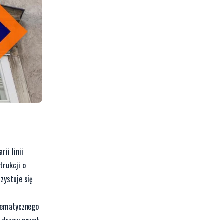
ii linii
trukcji o
zystuje się
stematycznego
e drzew nawet