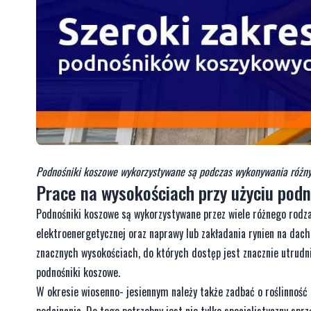
Podnośniki koszowe wykorzystywane są podczas wykonywania różn
Prace na wysokościach przy użyciu pod
Podnośniki koszowe są wykorzystywane przez wiele różnego rodzaj
elektroenergetycznej oraz naprawy lub zakładania rynien na dach
znacznych wysokościach, do których dostęp jest znacznie utrudni
podnośniki koszowe.
W okresie wiosenno- jesiennym należy także zadbać o roślinnoś
podcinania. Do tego potrzebny jest nie tylko specjalistyczny spr