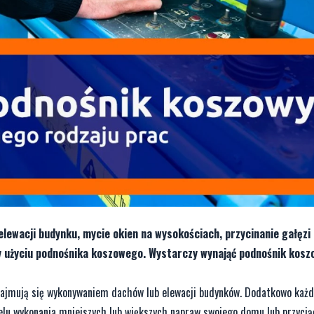
lewacji budynku, mycie okien na wysokościach, przycinanie gałęzi 
y użyciu podnośnika koszowego. Wystarczy wynająć podnośnik koszo
 zajmują się wykonywaniem dachów lub elewacji budynków. Dodatkowo każ
lu wykonania mniejszych lub większych napraw swojego domu lub przycią