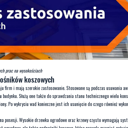
ych prac na wysokościach
nośników koszowych
u firm i mają szerokie zastosowanie. Stosowane są podczas usuwania awar
u budynku. Służą one także do sprawdzania stanu technicznego wielu kons
ony. Po wykryciu wad konieczne jest ich usunięcie do czego również wykor
ć na posesji. Wysokie drzewka ogrodowe oraz krzewy często wymagają sy
zęt ogrodowy, ale także podnośniki koszowe, które pozwolą przyciąć gałęzi