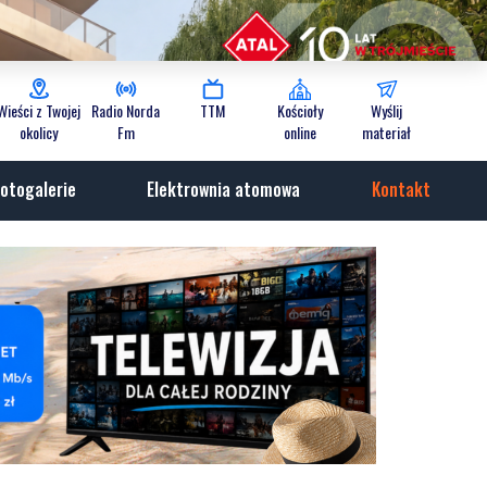
Wieści z Twojej
Radio Norda
TTM
Kościoły
Wyślij
okolicy
Fm
online
materiał
otogalerie
Elektrownia atomowa
Kontakt