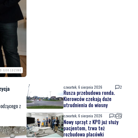
O:GOK LUZINO
czwartek, 6 sierpnia 2026
2
zycja
Rusza przebudowa ronda.
Kierowców czekają duże
utrudnienia do wiosny
hodzącego z
czwartek, 6 sierpnia 2026
3
Nowy sprzęt z KPO już służy
pacjentom, trwa też
rozbudowa placówki