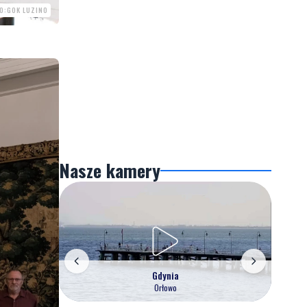
O:GOK LUZINO
Nasze kamery
Gdynia
Orłowo