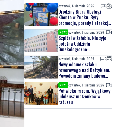
czwartek, 6 sierpnia 2026
3
Urodziny Biura Obsługi
Klienta w Pucku. Były
promocje, porady i atrakcje
dla najmłodszych
czwartek, 6 sierpnia 2026
4
NOWE
Szpital w żałobie. Nie żyje
położna Oddziału
Ginekologiczno-
Położniczego
czwartek, 6 sierpnia 2026
2
Nowy odcinek szlaku
rowerowego nad Bałtykiem.
Powodem zmiany budowa
elektrowni jądrowej
czwartek, 6 sierpnia 2026
2
NOWE
Pół wieku razem. Wyjątkowy
jubileusz małżonków w
ratuszu