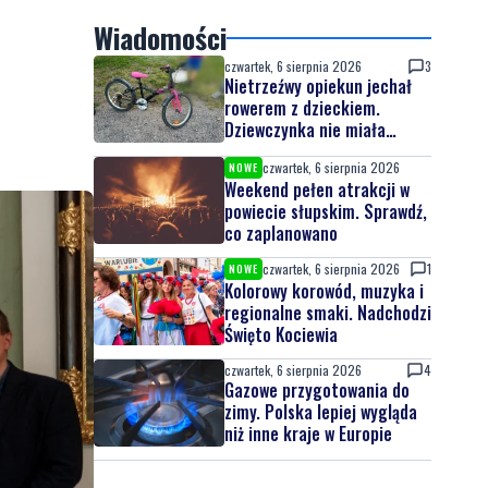
Wiadomości
czwartek, 6 sierpnia 2026
3
Nietrzeźwy opiekun jechał
rowerem z dzieckiem.
Dziewczynka nie miała
kasku
czwartek, 6 sierpnia 2026
NOWE
Weekend pełen atrakcji w
powiecie słupskim. Sprawdź,
co zaplanowano
czwartek, 6 sierpnia 2026
1
NOWE
Kolorowy korowód, muzyka i
regionalne smaki. Nadchodzi
Święto Kociewia
czwartek, 6 sierpnia 2026
4
Gazowe przygotowania do
zimy. Polska lepiej wygląda
niż inne kraje w Europie