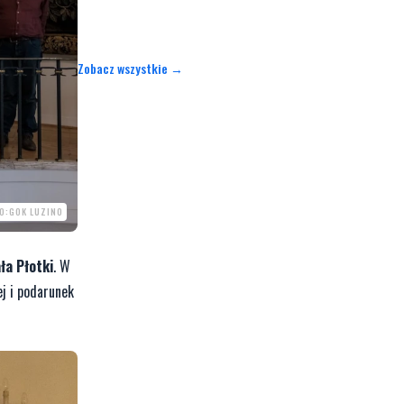
Zobacz wszystkie →
O:GOK LUZINO
ła Płotki
. W
j i podarunek