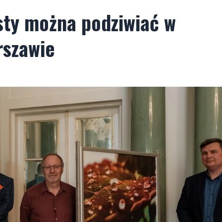
ysty można podziwiać w
rszawie