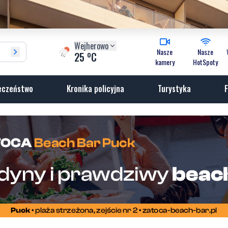
Wejherowo
Nasze
Nasze
o
25
C
kamery
HotSpoty
eczeństwo
Kronika policyjna
Turystyka
F