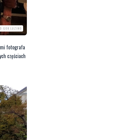
O:GOK LUZINO
ami fotografa
nych częściach