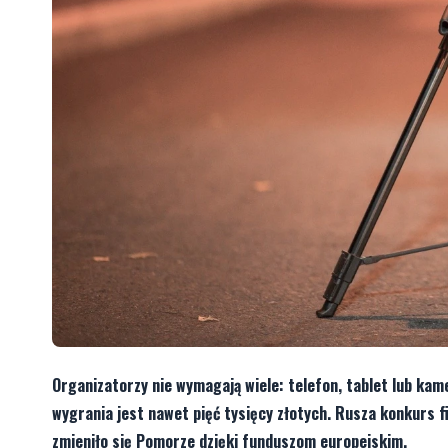
Organizatorzy nie wymagają wiele: telefon, tablet lub kam
wygrania jest nawet pięć tysięcy złotych. Rusza konkurs f
zmieniło się Pomorze dzięki funduszom europejskim.