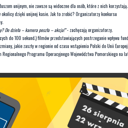
duszom unijnym, nie zawsze są widoczne dla osób, które z nich korzystają
kolicy dzięki unijnej kasie. Jak to zrobić? Organizatorzy konkursu
y.
ny? Do dzieła – kamera poszła – akcja!”
- zachęcają organizatorzy.
ących do 100 sekund.) filmów przedstawiających postrzeganie wpływu fun
iany, jakie zaszły w regionie od czasu wstąpienia Polski do Unii Europejs
ch Regionalnego Programu Operacyjnego Województwa Pomorskiego na la