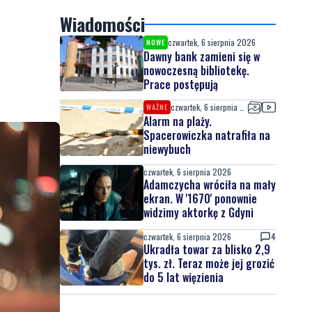
e
Wiadomości
czwartek, 6 sierpnia 2026
NOWE
Dawny bank zamieni się w
nowoczesną bibliotekę.
Prace postępują
czwartek, 6 sierpnia 2026
WAŻNE
Alarm na plaży.
Spacerowiczka natrafiła na
niewybuch
czwartek, 6 sierpnia 2026
Adamczycha wróciła na mały
ekran. W '1670' ponownie
widzimy aktorkę z Gdyni
czwartek, 6 sierpnia 2026
4
Ukradła towar za blisko 2,9
tys. zł. Teraz może jej grozić
do 5 lat więzienia