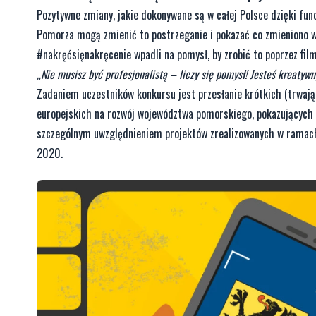
Pozytywne zmiany, jakie dokonywane są w całej Polsce dzięki fun
Pomorza mogą zmienić to postrzeganie i pokazać co zmieniono w o
#nakręćsięnakręcenie wpadli na pomysł, by zrobić to poprzez film
„Nie musisz być profesjonalistą – liczy się pomysł! Jesteś kreatyw
Zadaniem uczestników konkursu jest przesłanie krótkich (trwaj
europejskich na rozwój województwa pomorskiego, pokazujących zm
szczególnym uwzględnieniem projektów zrealizowanych w rama
2020.