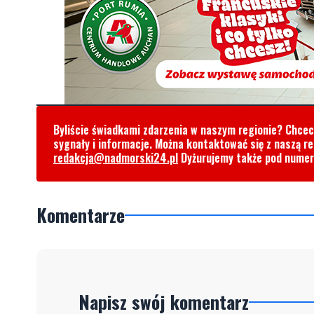
Byliście świadkami zdarzenia w naszym regionie? Chce
sygnały i informacje. Można kontaktować się z naszą r
redakcja@nadmorski24.pl
Dyżurujemy także pod nume
Komentarze
Napisz swój komentarz