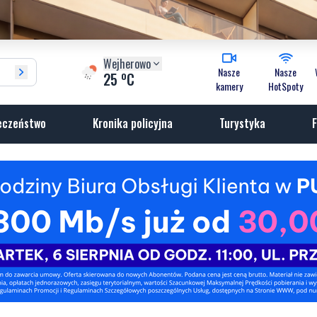
Wejherowo
Nasze
Nasze
o
25
C
kamery
HotSpoty
eczeństwo
Kronika policyjna
Turystyka
F