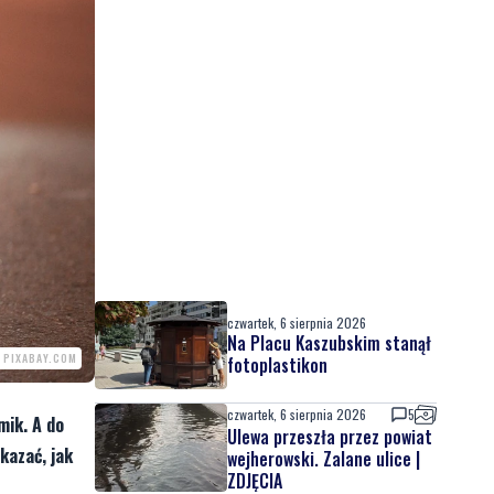
czwartek, 6 sierpnia 2026
Na Placu Kaszubskim stanął
 PIXABAY.COM
fotoplastikon
czwartek, 6 sierpnia 2026
5
mik. A do
Ulewa przeszła przez powiat
kazać, jak
wejherowski. Zalane ulice |
ZDJĘCIA