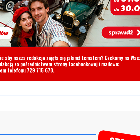
cie aby nasza redakcja zajęła się jakimś tematem? Czekamy na Was
edakcją za pośrednictwem strony facebookowej i mailowo:
rem telefonu
729 715 670
.