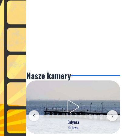
Nasze kamery
Gdynia
Orłowo