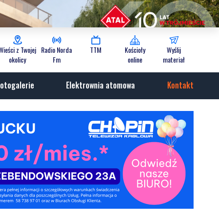
Wieści z Twojej
Radio Norda
TTM
Kościoły
Wyślij
okolicy
Fm
online
materiał
otogalerie
Elektrownia atomowa
Kontakt