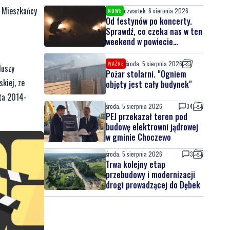
. Mieszkańcy
czwartek, 6 sierpnia 2026
NOWE
Od festynów po koncerty.
Sprawdź, co czeka nas w ten
weekend w powiecie
lęborskim
środa, 5 sierpnia 2026
WAŻNE
duszy
Pożar stolarni. "Ogniem
kiej, ze
objęty jest cały budynek"
ta 2014-
środa, 5 sierpnia 2026
34
PEJ przekazał teren pod
budowę elektrowni jądrowej
w gminie Choczewo
środa, 5 sierpnia 2026
3
Trwa kolejny etap
przebudowy i modernizacji
drogi prowadzącej do Dębek