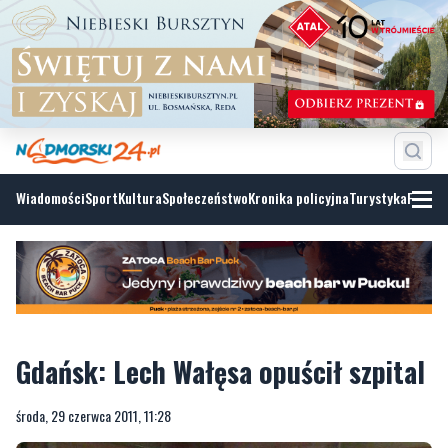
Wiadomości
Sport
Kultura
Społeczeństwo
Kronika policyjna
Turystyka
Fotoga
Gdańsk: Lech Wałęsa opuścił szpital
środa, 29 czerwca 2011, 11:28