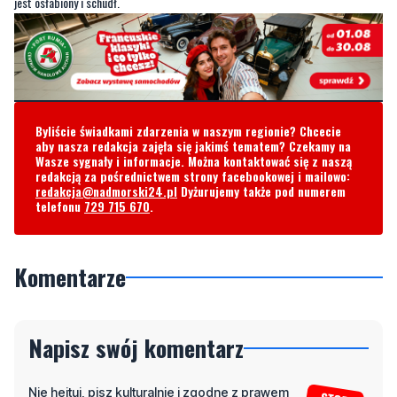
jest osłabiony i schudł.
Byliście świadkami zdarzenia w naszym regionie? Chcecie
aby nasza redakcja zajęła się jakimś tematem? Czekamy na
Wasze sygnały i informacje. Można kontaktować się z naszą
redakcją za pośrednictwem strony facebookowej i mailowo:
redakcja@nadmorski24.pl
Dyżurujemy także pod numerem
telefonu
729 715 670
.
Komentarze
Napisz swój komentarz
Nie hejtuj, pisz kulturalnie i zgodne z prawem