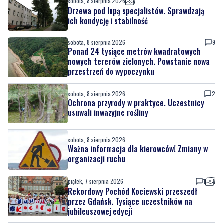
sobota, 8 sierpnia 2026
Drzewa pod lupą specjalistów. Sprawdzają
ich kondycję i stabilność
sobota, 8 sierpnia 2026
9
Ponad 24 tysiące metrów kwadratowych
nowych terenów zielonych. Powstanie nowa
przestrzeń do wypoczynku
sobota, 8 sierpnia 2026
2
Ochrona przyrody w praktyce. Uczestnicy
usuwali inwazyjne rośliny
sobota, 8 sierpnia 2026
Ważna informacja dla kierowców! Zmiany w
organizacji ruchu
piątek, 7 sierpnia 2026
1
Rekordowy Pochód Kociewski przeszedł
przez Gdańsk. Tysiące uczestników na
jubileuszowej edycji