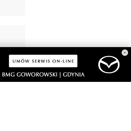
×
1
wski
Tysiące