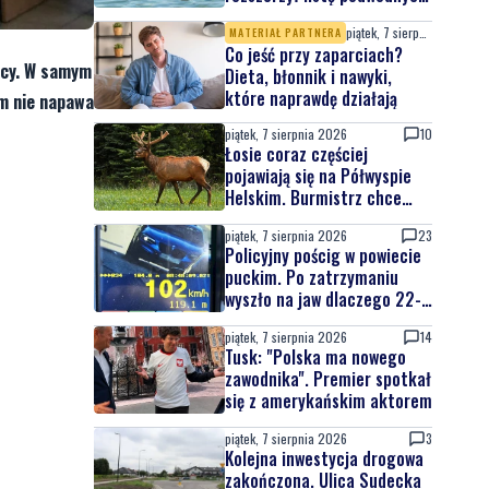
atrakcji
piątek, 7 sierpnia 2026
MATERIAŁ PARTNERA
Co jeść przy zaparciach?
acy. W samym
Dieta, błonnik i nawyki,
które naprawdę działają
rm nie napawa
piątek, 7 sierpnia 2026
10
Łosie coraz częściej
pojawiają się na Półwyspie
Helskim. Burmistrz chce
nowych znaków drogowych
piątek, 7 sierpnia 2026
23
Policyjny pościg w powiecie
puckim. Po zatrzymaniu
wyszło na jaw dlaczego 22-
latek uciekał
piątek, 7 sierpnia 2026
14
Tusk: "Polska ma nowego
zawodnika". Premier spotkał
się z amerykańskim aktorem
piątek, 7 sierpnia 2026
3
Kolejna inwestycja drogowa
zakończona. Ulica Sudecka