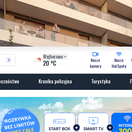
Wejherowo
Nasze
Nasze
o
20
C
kamery
HotSpoty
eczeństwo
Kronika policyjna
Turystyka
F