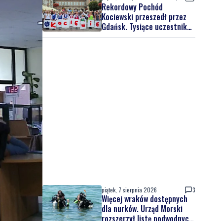
Rekordowy Pochód
Kociewski przeszedł przez
Gdańsk. Tysiące uczestników
na jubileuszowej edycji
piątek, 7 sierpnia 2026
3
Więcej wraków dostępnych
dla nurków. Urząd Morski
rozszerzył listę podwodnych