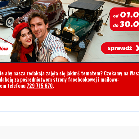
cie aby nasza redakcja zajęła się jakimś tematem? Czekamy na Was
edakcją za pośrednictwem strony facebookowej i mailowo:
rem telefonu
729 715 670
.