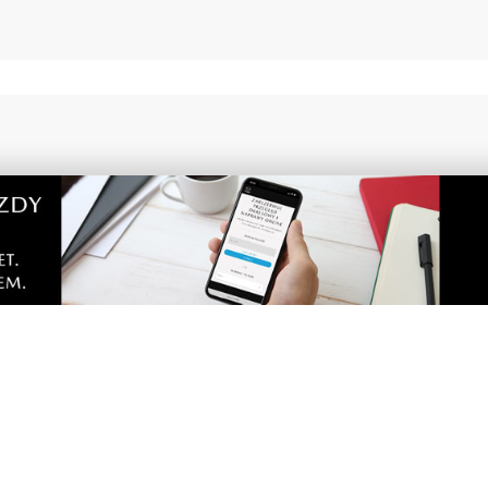
1
przyrody w praktyce.
Rekordowy Pochód Kocie
y usuwali inwazyjne
przeszedł przez Gdańsk. 