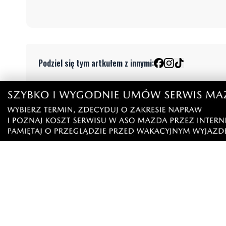
Podziel się tym artkułem z innymi:
Czytaj również
4
NOWE
NOWE
Ponad 24 tysiące metrów
Ochrona 
kwadratowych nowych terenów
Uczestnic