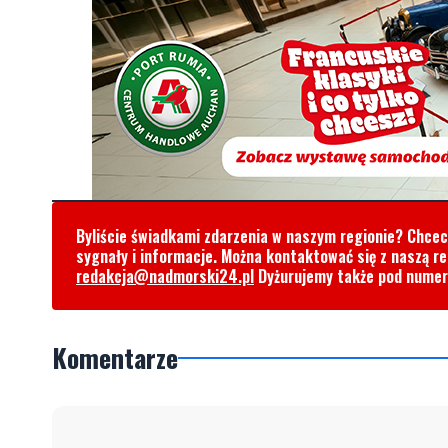
Byliście świadkami zdarzenia w naszym regionie? Chce
sygnały i informacje. Można kontaktować się z naszą r
redakcja@nadmorski24.pl
Dyżurujemy także pod nume
Komentarze