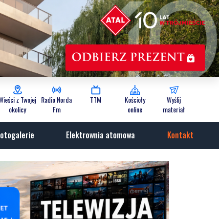
Wieści z Twojej
Radio Norda
TTM
Kościoły
Wyślij
okolicy
Fm
online
materiał
otogalerie
Elektrownia atomowa
Kontakt