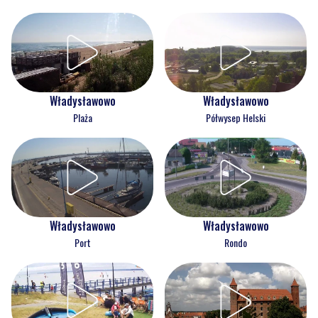
Władysławowo
Władysławowo
Plaża
Półwysep Helski
Władysławowo
Władysławowo
Port
Rondo