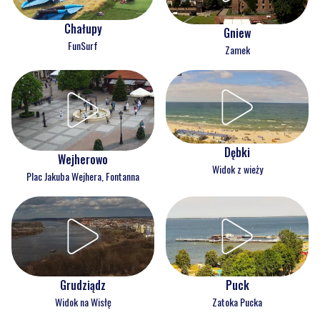
Chałupy
Gniew
FunSurf
Zamek
Dębki
Wejherowo
Widok z wieży
Plac Jakuba Wejhera, Fontanna
Grudziądz
Puck
Widok na Wisłę
Zatoka Pucka