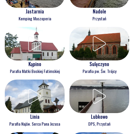
Jastarnia
Nadole
Kemping Maszoperia
Przystań
Kąpino
Sulęczyno
Parafia Matki Boskiej Fatimskiej
Parafia pw. Św. Trójcy
Linia
Lubkowo
Parafia Najśw. Serca Pana Jezusa
DPS, Przystań