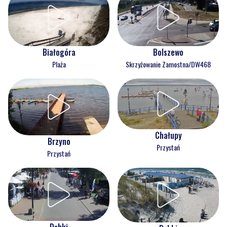
Białogóra
Bolszewo
Plaża
Skrzyżowanie Zamostna/DW468
Chałupy
Brzyno
Przystań
Przystań