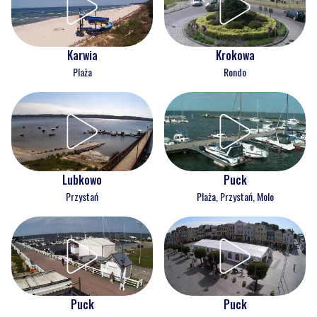
Karwia
Krokowa
Plaża
Rondo
Lubkowo
Puck
Przystań
Plaża, Przystań, Molo
Puck
Puck