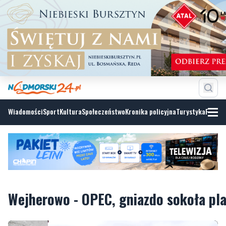
Wiadomości
Sport
Kultura
Społeczeństwo
Kronika policyjna
Turystyka
Fotoga
Wejherowo - OPEC, gniazdo sokoła pl