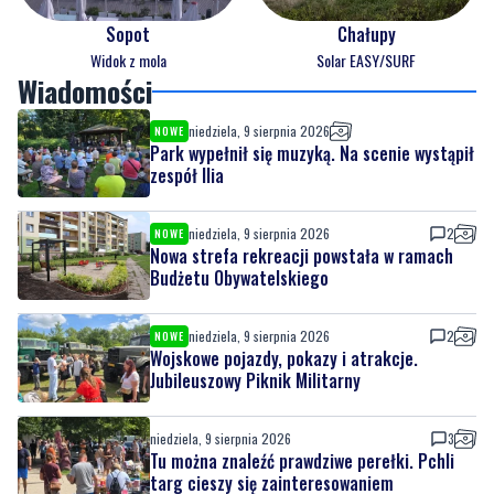
Sopot
Chałupy
Widok z mola
Solar EASY/SURF
Wiadomości
niedziela, 9 sierpnia 2026
NOWE
Park wypełnił się muzyką. Na scenie wystąpił
zespół Ilia
niedziela, 9 sierpnia 2026
2
NOWE
Nowa strefa rekreacji powstała w ramach
Budżetu Obywatelskiego
niedziela, 9 sierpnia 2026
2
NOWE
Wojskowe pojazdy, pokazy i atrakcje.
Jubileuszowy Piknik Militarny
niedziela, 9 sierpnia 2026
3
Tu można znaleźć prawdziwe perełki. Pchli
targ cieszy się zainteresowaniem