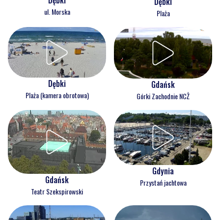
Dębki
Dębki
ul. Morska
Plaża
Dębki
Gdańsk
Plaża (kamera obrotowa)
Górki Zachodnie NCŻ
Gdynia
Gdańsk
Przystań jachtowa
Teatr Szekspirowski