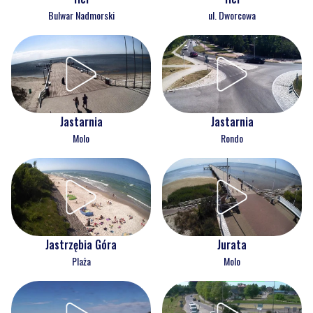
Bulwar Nadmorski
ul. Dworcowa
Jastarnia
Jastarnia
Molo
Rondo
Jastrzębia Góra
Jurata
Plaża
Molo