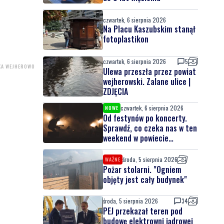
czwartek, 6 sierpnia 2026
Na Placu Kaszubskim stanął
fotoplastikon
czwartek, 6 sierpnia 2026
5
KA WEJHEROWO
Ulewa przeszła przez powiat
wejherowski. Zalane ulice |
ZDJĘCIA
czwartek, 6 sierpnia 2026
NOWE
Od festynów po koncerty.
Sprawdź, co czeka nas w ten
weekend w powiecie
lęborskim
środa, 5 sierpnia 2026
WAŻNE
Pożar stolarni. "Ogniem
objęty jest cały budynek"
środa, 5 sierpnia 2026
34
PEJ przekazał teren pod
budowę elektrowni jądrowej