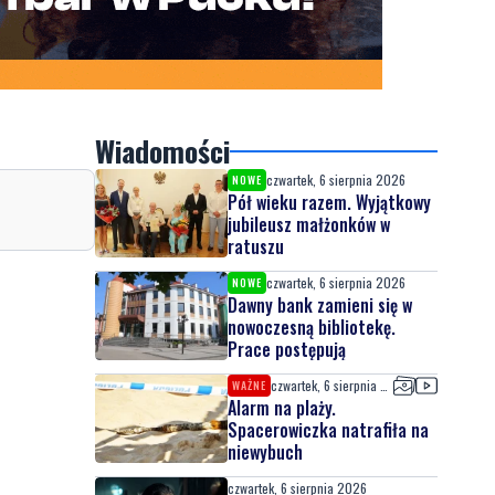
Wiadomości
czwartek, 6 sierpnia 2026
NOWE
Pół wieku razem. Wyjątkowy
jubileusz małżonków w
ratuszu
czwartek, 6 sierpnia 2026
NOWE
Dawny bank zamieni się w
nowoczesną bibliotekę.
Prace postępują
czwartek, 6 sierpnia 2026
WAŻNE
Alarm na plaży.
Spacerowiczka natrafiła na
niewybuch
czwartek, 6 sierpnia 2026