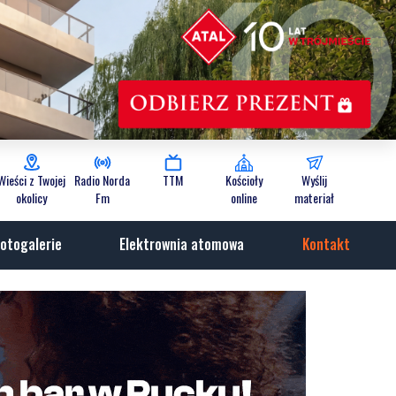
Wieści z Twojej
Radio Norda
TTM
Kościoły
Wyślij
okolicy
Fm
online
materiał
otogalerie
Elektrownia atomowa
Kontakt