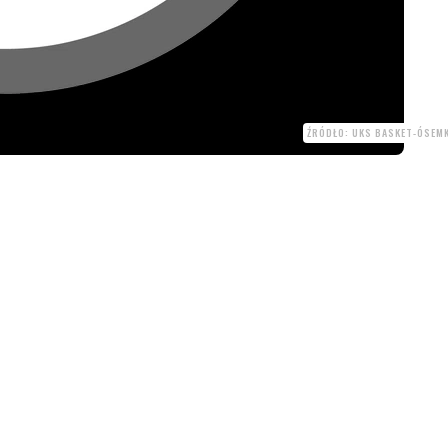
ŹRÓDŁO: UKS BASKET-ÓSEM