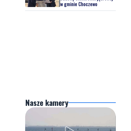
w gminie Choczewo
Nasze kamery