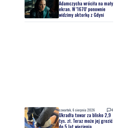
Adamczycha wróciła na mały
ekran. W '1670' ponownie
widzimy aktorkę z Gdyni
czwartek, 6 sierpnia 2026
4
Ukradła towar za blisko 2,9
tys. zł. Teraz może jej grozić
do 5 lat więzienia