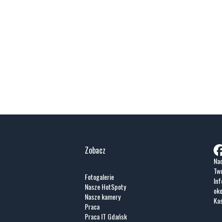
Zobacz
Nad
Two
Fotogalerie
Inf
Nasze HotSpoty
oko
Nasze kamery
Ka
Praca
Praca IT Gdańsk