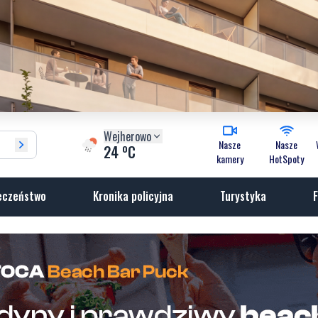
Wejherowo
Nasze
Nasze
o
24
C
kamery
HotSpoty
eczeństwo
Kronika policyjna
Turystyka
F