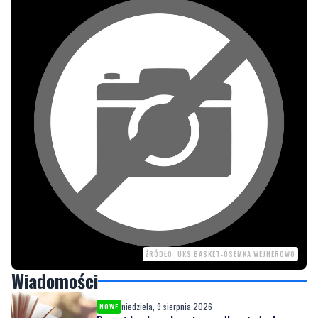
ŹRÓDŁO: UKS BASKET-ÓSEMKA WEJHEROWO
Wiadomości
niedziela, 9 sierpnia 2026
NOWE