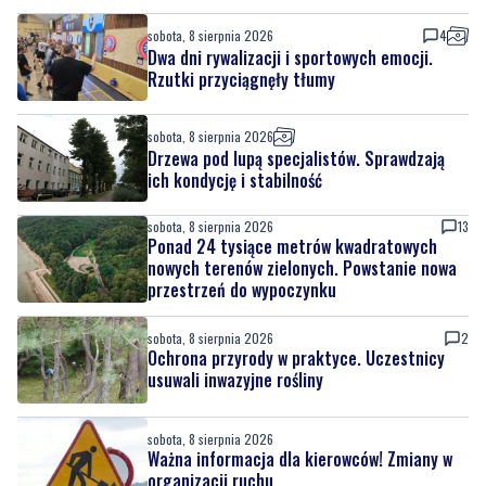
sobota, 8 sierpnia 2026
4
Dwa dni rywalizacji i sportowych emocji.
Rzutki przyciągnęły tłumy
sobota, 8 sierpnia 2026
Drzewa pod lupą specjalistów. Sprawdzają
ich kondycję i stabilność
sobota, 8 sierpnia 2026
13
Ponad 24 tysiące metrów kwadratowych
nowych terenów zielonych. Powstanie nowa
przestrzeń do wypoczynku
sobota, 8 sierpnia 2026
2
Ochrona przyrody w praktyce. Uczestnicy
usuwali inwazyjne rośliny
sobota, 8 sierpnia 2026
Ważna informacja dla kierowców! Zmiany w
organizacji ruchu