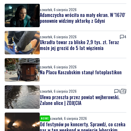
czwartek, 6 sierpnia 2026
Adamczycha wróciła na mały ekran. W '1670'
ponownie widzimy aktorkę z Gdyni
czwartek, 6 sierpnia 2026
4
Ukradła towar za blisko 2,9 tys. zł. Teraz
może jej grozić do 5 lat więzienia
czwartek, 6 sierpnia 2026
Na Placu Kaszubskim stanął fotoplastikon
czwartek, 6 sierpnia 2026
5
Ulewa przeszła przez powiat wejherowski.
Zalane ulice | ZDJĘCIA
czwartek, 6 sierpnia 2026
NOWE
Od festynów po koncerty. Sprawdź, co czeka
nas w ten weekend w powiecie lęborskim