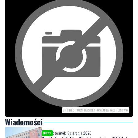
ŹRÓDŁO: UKS BASKET-ÓSEMKA WEJHEROWO
Wiadomości
czwartek, 6 sierpnia 2026
NOWE