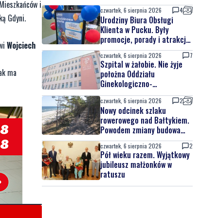
 Mieszkańców i
czwartek, 6 sierpnia 2026
4
ką Gdyni.
Urodziny Biura Obsługi
Klienta w Pucku. Były
promocje, porady i atrakcje
wi
Wojciech
dla najmłodszych
czwartek, 6 sierpnia 2026
7
Szpital w żałobie. Nie żyje
tak ma
położna Oddziału
Ginekologiczno-
Położniczego
czwartek, 6 sierpnia 2026
2
Nowy odcinek szlaku
rowerowego nad Bałtykiem.
Powodem zmiany budowa
elektrowni jądrowej
czwartek, 6 sierpnia 2026
2
Pół wieku razem. Wyjątkowy
jubileusz małżonków w
ratuszu