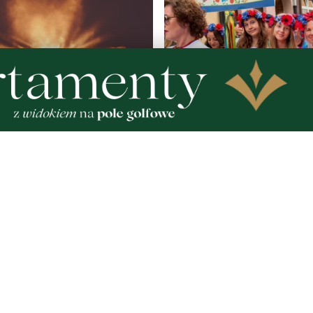
pełen atrakcji w powiecie
Kolorowy korowód, muzyk
. Sprawdź, co zaplanowano
regionalne smaki. Nadcho
Święto Kociewia
Zobacz
Nad
Two
Fotogalerie
Inf
Nasze HotSpoty
oko