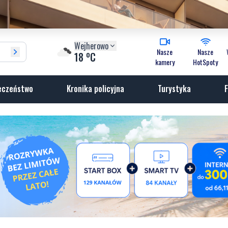
Wejherowo
Nasze
Nasze
o
18
C
kamery
HotSpoty
eczeństwo
Kronika policyjna
Turystyka
F