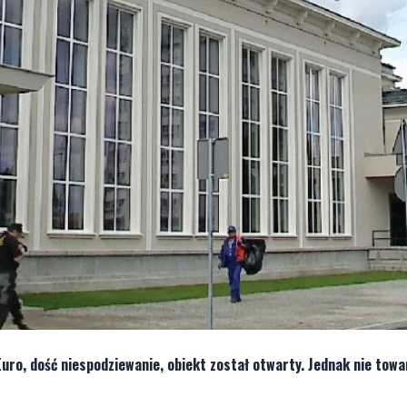
uro, dość niespodziewanie, obiekt został otwarty. Jednak nie towa