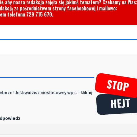
cie aby nasza redakcja zajęła się jakimś tematem? Czekamy na Was
edakcją za pośrednictwem strony facebookowej i mailowo:
rem telefonu
729 715 670
.
tarze! Jeśli widzisz niestosowny wpis - kliknij
dpowiedz