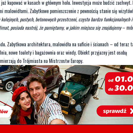
 już kupować w kasach w głównym holu. Inwestycja może budzić zachwyt.
i malowidłami. Zabytkowe pomieszczenie z pewnością stanie się wizytów
ch kolejnych, pustych, betonowych przestrzeni, często bardzo funkcjonalnych i
imat, posiada nastrój, że pamiętamy, w jakim miejscu się znajdujemy
– mó
u. Zabytkowa architektura, malowidła na suficie i ścianach – od teraz 
nia, nowe toalety i bagażownia oraz windy. Obiekt przyjazny jest osobą
zmierzają do Trójmiasta na Mistrzostw Europy.