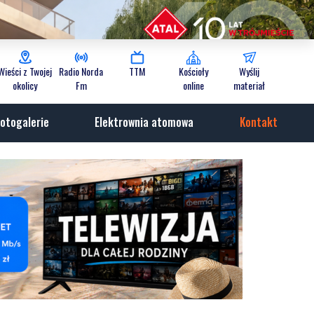
Wieści z Twojej
Radio Norda
TTM
Kościoły
Wyślij
okolicy
Fm
online
materiał
otogalerie
Elektrownia atomowa
Kontakt