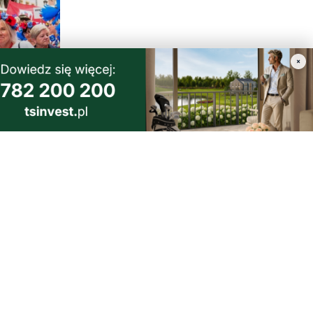
×
1
a i
dzi
morski24.pl - portal informacyjny z Małego Trójmiasta Kaszubskiego.
ja codzienna dawka najnowszych wiadomości z najbliższej okolicy.
ormacje społeczne, kulturalne i sportowe z Wejherowa, Pucka, Redy, Rumi i
lic. Zawsze sprawdzone i aktualne info dla mieszkańców Małego Trójmiasta