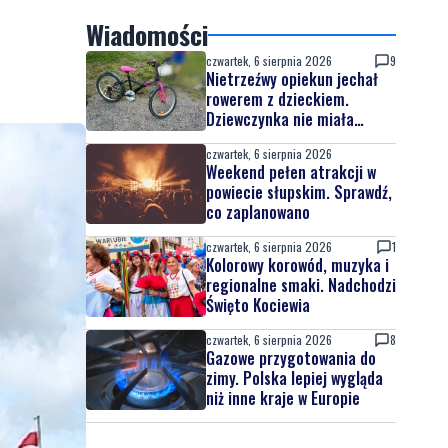
Wiadomości
czwartek, 6 sierpnia 2026
9
Nietrzeźwy opiekun jechał
rowerem z dzieckiem.
Dziewczynka nie miała
kasku
czwartek, 6 sierpnia 2026
Weekend pełen atrakcji w
powiecie słupskim. Sprawdź,
co zaplanowano
czwartek, 6 sierpnia 2026
1
Kolorowy korowód, muzyka i
regionalne smaki. Nadchodzi
Święto Kociewia
czwartek, 6 sierpnia 2026
8
Gazowe przygotowania do
zimy. Polska lepiej wygląda
niż inne kraje w Europie