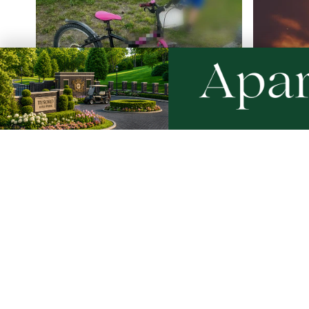
9
Nietrzeźwy opiekun jechał rowerem
Weekend 
z dzieckiem. Dziewczynka nie miała
słupskim
kasku
Artykuły
Informacje
Wiadomości
O portalu
Sport
Kontakt