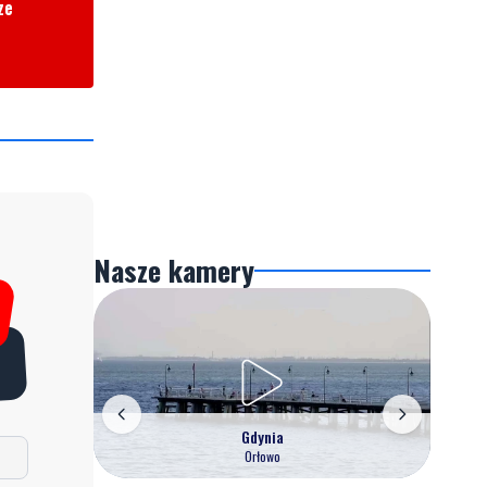
ze
Nasze kamery
Gdynia
Orłowo