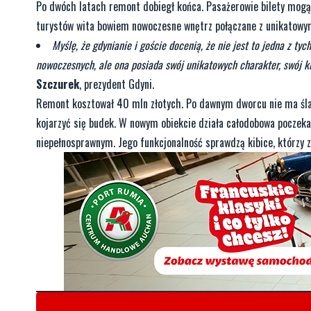
Po dwóch latach remont dobiegł końca. Pasażerowie bilety mogą
turystów wita bowiem nowoczesne wnętrz połączane z unikatowym
Myślę, że gdynianie i goście docenią, że nie jest to jedna z ty
nowoczesnych, ale ona posiada swój unikatowych charakter, swój kl
Szczurek
, prezydent Gdyni.
Remont kosztował 40 mln złotych. Po dawnym dworcu nie ma ślad
kojarzyć się budek. W nowym obiekcie działa całodobowa poczekal
niepełnosprawnym. Jego funkcjonalność sprawdzą kibice, którzy 