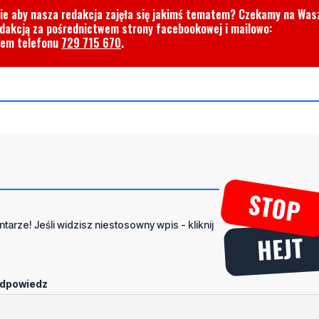
cie aby nasza redakcja zajęła się jakimś tematem? Czekamy na Was
edakcją za pośrednictwem strony facebookowej i mailowo:
rem telefonu
729 715 670
.
tarze! Jeśli widzisz niestosowny wpis - kliknij
dpowiedz