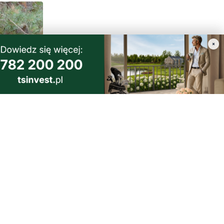
×
1
tyce.
yjne
morski24.pl - portal informacyjny z Małego Trójmiasta Kaszubskiego.
ja codzienna dawka najnowszych wiadomości z najbliższej okolicy.
ormacje społeczne, kulturalne i sportowe z Wejherowa, Pucka, Redy, Rumi i