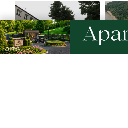
NOWE
NOWE
Drzewa pod lupą specjalistów.
Ponad 24
Sprawdzają ich kondycję i
kwadrato
stabilność
zielonych
przestrz
Artykuły
Informacje
Wiadomości
O portalu
Sport
Kontakt