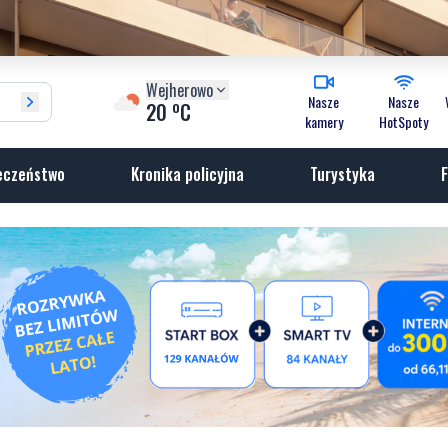
Wejherowo
Nasze
Nasze
o
20
C
kamery
HotSpoty
eczeństwo
Kronika policyjna
Turystyka
F