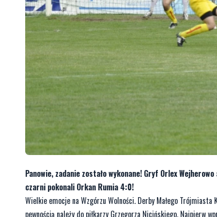
Panowie, zadanie zostało wykonane! Gryf Orlex Wejherowo 
czarni pokonali Orkan Rumia 4:0!
Wielkie emocje na Wzgórzu Wolności. Derby Małego Trójmiasta K
pewnością należy do piłkarzy Grzegorza Nicińskiego. Najpierw wp