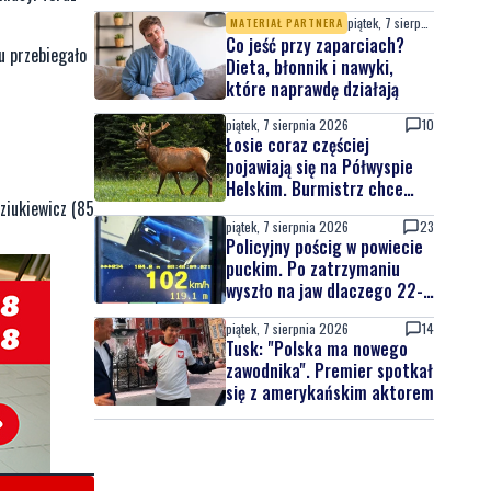
atrakcji
piątek, 7 sierpnia 2026
MATERIAŁ PARTNERA
Co jeść przy zaparciach?
u przebiegało
Dieta, błonnik i nawyki,
które naprawdę działają
piątek, 7 sierpnia 2026
10
Łosie coraz częściej
pojawiają się na Półwyspie
Helskim. Burmistrz chce
dziukiewicz (85
nowych znaków drogowych
piątek, 7 sierpnia 2026
23
Policyjny pościg w powiecie
puckim. Po zatrzymaniu
wyszło na jaw dlaczego 22-
latek uciekał
piątek, 7 sierpnia 2026
14
Tusk: "Polska ma nowego
zawodnika". Premier spotkał
się z amerykańskim aktorem