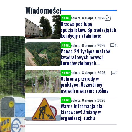
Wiadomości
sobota, 8 sierpnia 2026
NOWE
Drzewa pod lupą
specjalistów. Sprawdzają ich
kondycję i stabilność
sobota, 8 sierpnia 2026
4
NOWE
Ponad 24 tysiące metrów
kwadratowych nowych
terenów zielonych.
Powstanie nowa przestrzeń
sobota, 8 sierpnia 2026
1
NOWE
do wypoczynku
Ochrona przyrody w
praktyce. Uczestnicy
usuwali inwazyjne rośliny
sobota, 8 sierpnia 2026
NOWE
Ważna informacja dla
kierowców! Zmiany w
organizacji ruchu