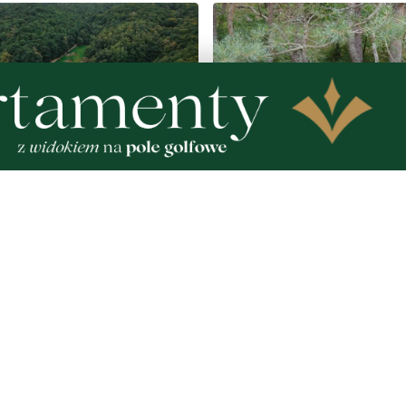
4
NOWE
 tysiące metrów
Ochrona przyrody w prak
wych nowych terenów
Uczestnicy usuwali inwaz
. Powstanie nowa
rośliny
eń do wypoczynku
Zobacz
Nad
Two
Fotogalerie
Inf
Nasze HotSpoty