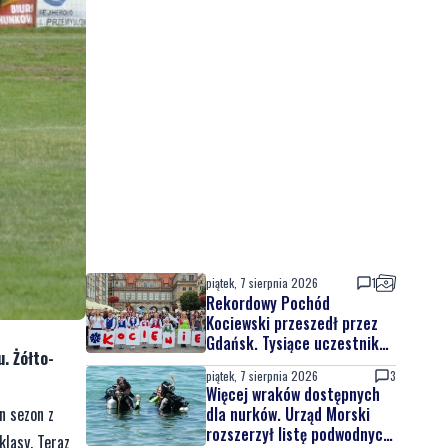
piątek, 7 sierpnia 2026
1
Rekordowy Pochód
Kociewski przeszedł przez
Gdańsk. Tysiące uczestników
. Żółto-
na jubileuszowej edycji
piątek, 7 sierpnia 2026
3
Więcej wraków dostępnych
n sezon z
dla nurków. Urząd Morski
rozszerzył listę podwodnych
klasy. Teraz