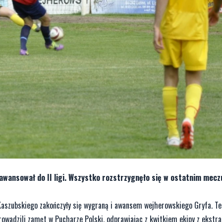
awansował do II ligi. Wszystko rozstrzygnęło się w ostatnim meczu
aszubskiego zakończyły się wygraną i awansem wejherowskiego Gryfa. Te
rowadzili zamęt w Pucharze Polski, odprawiając z kwitkiem ekipy z ekstra