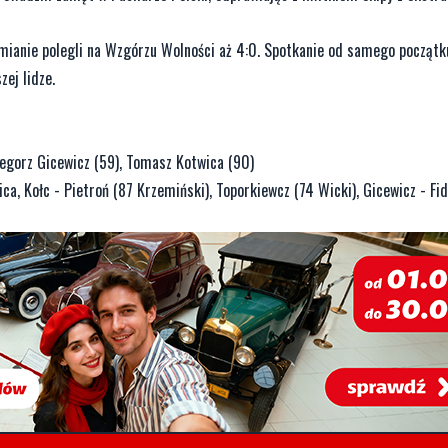
umianie polegli na Wzgórzu Wolności aż 4:0. Spotkanie od samego początk
ej lidze.
zegorz Gicewicz (59), Tomasz Kotwica (90)
ica, Kołc - Pietroń (87 Krzemiński), Toporkiewcz (74 Wicki), Gicewicz - Fi