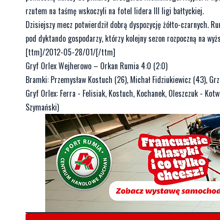
rzutem na taśmę wskoczyli na fotel lidera III ligi bałtyckiej.
Dzisiejszy mecz potwierdził dobrą dyspozycję żółto-czarnych. R
pod dyktando gospodarzy, którzy kolejny sezon rozpoczną na wyższ
[ttm]/2012-05-28/01/[/ttm]
Gryf Orlex Wejherowo – Orkan Rumia 4:0 (2:0)
Bramki: Przemysław Kostuch (26), Michał Fidziukiewicz (43), Gr
Gryf Orlex: Ferra - Felisiak, Kostuch, Kochanek, Oleszczuk - Kotw
Szymański)