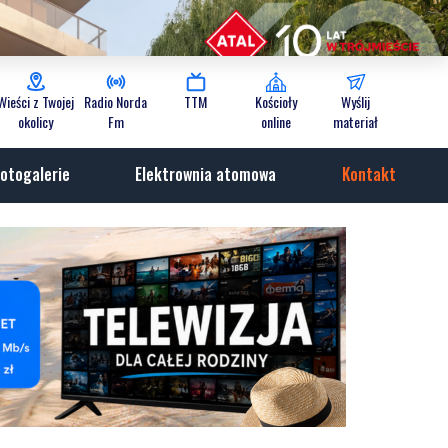
Wieści z Twojej
Radio Norda
TTM
Kościoły
Wyślij
okolicy
Fm
online
materiał
otogalerie
Elektrownia atomowa
Kontakt