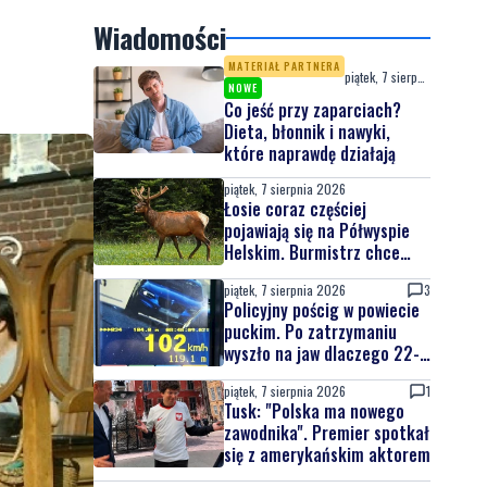
Wiadomości
MATERIAŁ PARTNERA
piątek, 7 sierpnia 2026
NOWE
Co jeść przy zaparciach?
Dieta, błonnik i nawyki,
które naprawdę działają
piątek, 7 sierpnia 2026
Łosie coraz częściej
pojawiają się na Półwyspie
Helskim. Burmistrz chce
nowych znaków drogowych
piątek, 7 sierpnia 2026
3
Policyjny pościg w powiecie
puckim. Po zatrzymaniu
wyszło na jaw dlaczego 22-
latek uciekał
piątek, 7 sierpnia 2026
1
Tusk: "Polska ma nowego
zawodnika". Premier spotkał
się z amerykańskim aktorem