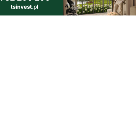
owa
a już
morski24.pl - portal informacyjny z Małego Trójmiasta Kaszubskiego.
ja codzienna dawka najnowszych wiadomości z najbliższej okolicy.
ormacje społeczne, kulturalne i sportowe z Wejherowa, Pucka, Redy, Rumi i
lic. Zawsze sprawdzone i aktualne info dla mieszkańców Małego Trójmiasta
szubskiego.