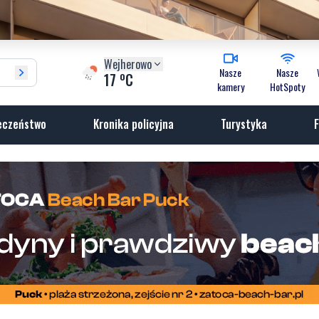
Wejherowo
Nasze
Nasze
o
17
C
kamery
HotSpoty
eczeństwo
Kronika policyjna
Turystyka
F