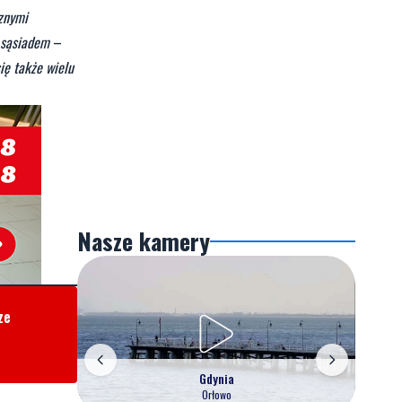
znymi
 sąsiadem
–
ię także wielu
Nasze kamery
ze
Gdynia
Orłowo