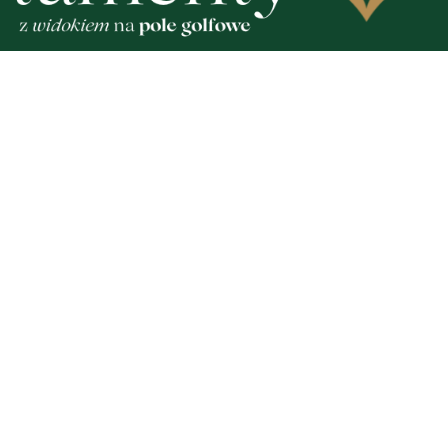
1
NOWE
olska ma nowego
Kolejna inwestycja drog
". Premier spotkał się z
zakończona. Ulica Sudeck
skim aktorem
przejezdna
Zobacz
Nad
Two
Fotogalerie
Inf
Nasze HotSpoty
oko
Nasze kamery
Ka
Praca
Praca IT Gdańsk
GoWork.pl
Dodaj ofertę pracy