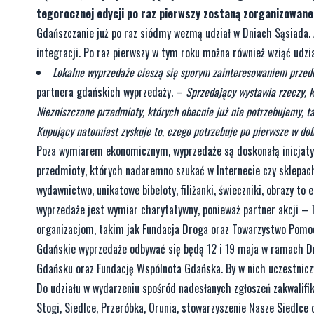
tegorocznej edycji po raz pierwszy zostaną zorganizowane 
Gdańszczanie już po raz siódmy wezmą udział w Dniach Sąsiada. 
integracji. Po raz pierwszy w tym roku można również wziąć udzi
Lokalne wyprzedaże cieszą się sporym zainteresowaniem prze
partnera gdańskich wyprzedaży. –
Sprzedający wystawia rzeczy, k
Niezniszczone przedmioty, których obecnie już nie potrzebujemy, 
Kupujący natomiast zyskuje to, czego potrzebuje po pierwsze w do
Poza wymiarem ekonomicznym, wyprzedaże są doskonałą inicjatyw
przedmioty, których nadaremno szukać w Internecie czy sklepach.
wydawnictwo, unikatowe bibeloty, filiżanki, świeczniki, obrazy 
wyprzedaże jest wymiar charytatywny, ponieważ partner akcji –
organizacjom, takim jak Fundacja Droga oraz Towarzystwo Pomoc
Gdańskie wyprzedaże odbywać się będą 12 i 19 maja w ramach Dni
Gdańsku oraz Fundację Wspólnota Gdańska. By w nich uczestniczy
Do udziału w wydarzeniu spośród nadesłanych zgłoszeń zakwalifi
Stogi, Siedlce, Przeróbka, Orunia, stowarzyszenie Nasze Siedlce 