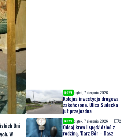
piątek, 7 sierpnia 2026
NOWE
Kolejna inwestycja drogowa
zakończona. Ulica Sudecka
już przejezdna
piątek, 7 sierpnia 2026
2
NOWE
ńskich Dni
Oddaj krew i spędź dzień z
rodziną. 'Darz Bór – Dasz
nych. W