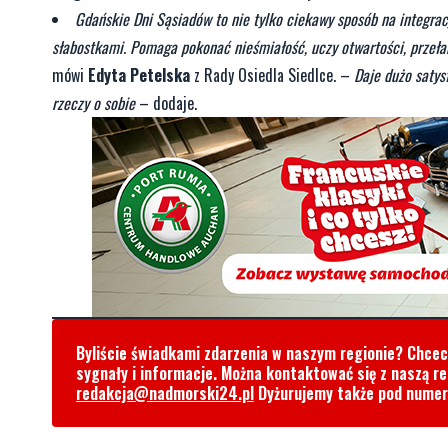
Gdańskie Dni Sąsiadów to nie tylko ciekawy sposób na integr
słabostkami. Pomaga pokonać nieśmiałość, uczy otwartości, przeł
mówi
Edyta Petelska
z Rady Osiedla Siedlce. –
Daje dużo satys
rzeczy o sobie
– dodaje.
Byliście świadkami zdarzenia w naszym regionie? Chce
sygnały i informacje. Można kontaktować się z naszą r
redakcja@nadmorski24.pl
Dyżurujemy także pod nume