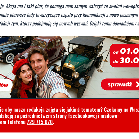
ację. Akcja ma i taki plus, że pomaga nam samym walczyć ze swoimi wewnętr
amuje pierwsze lody towarzyszące często przy komunikacji z nowo poznanym
fakcji tym, którzy podejmują się nowych wyzwań. Dzięki temu dowiadujemy s
cie aby nasza redakcja zajęła się jakimś tematem? Czekamy na Was
edakcją za pośrednictwem strony facebookowej i mailowo:
rem telefonu
729 715 670
.