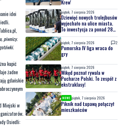
Krew'
piątek, 7 sierpnia 2026
anie idei
Dziewięć nowych trolejbusów
edli.
wyjechało na ulice miasta.
To inwestycja za ponad 28
ablica.pl,
mln zł
, piwnicy.
piątek, 7 sierpnia 2026
2
gotówki.
Pomorska IV liga wraca do
gry
żna kupić
piątek, 7 sierpnia 2026
daje żadne
Wikęd poznał rywala w
Pucharze Polski. To zespół z
kują gdańskie
ekstraklasy!
 dobroczynnym
piątek, 7 sierpnia 2026
NOWE
Piknik nad Łupawą połączył
d Miejski w
mieszkańców
rganizatorów.
dy Osiedli: