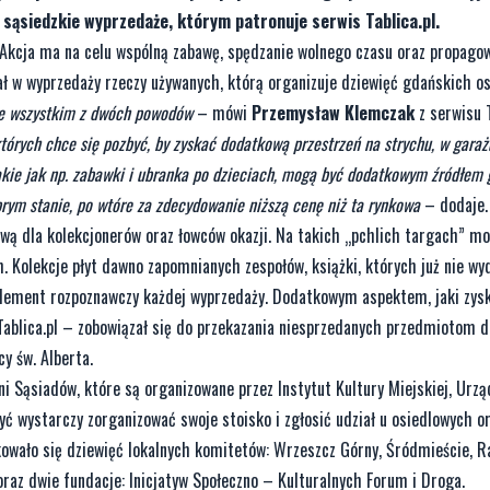
sąsiedzkie wyprzedaże, którym patronuje serwis Tablica.pl.
Akcja ma na celu wspólną zabawę, spędzanie wolnego czasu oraz propagow
ał w wyprzedaży rzeczy używanych, którą organizuje dziewięć gdańskich osi
de wszystkim z dwóch powodów
– mówi
Przemysław Klemczak
z serwisu T
tórych chce się pozbyć, by zyskać dodatkową przestrzeń na strychu, w garażu
takie jak np. zabawki i ubranka po dzieciach, mogą być dodatkowym źródłem 
brym stanie, po wtóre za zdecydowanie niższą cenę niż ta rynkowa
– dodaje.
ą dla kolekcjonerów oraz łowców okazji. Na takich „pchlich targach” mo
 Kolekcje płyt dawno zapomnianych zespołów, książki, których już nie wy
to element rozpoznawczy każdej wyprzedaży. Dodatkowym aspektem, jaki zys
 Tablica.pl – zobowiązał się do przekazania niesprzedanych przedmiotom
y św. Alberta.
 Sąsiadów, które są organizowane przez Instytut Kultury Miejskiej, Urzą
ć wystarczy zorganizować swoje stoisko i zgłosić udział u osiedlowych o
kowało się dziewięć lokalnych komitetów: Wrzeszcz Górny, Śródmieście, Ra
oraz dwie fundacje: Inicjatyw Społeczno – Kulturalnych Forum i Droga.