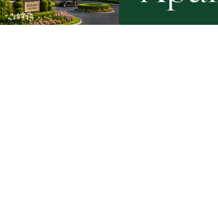
Łosie coraz częściej pojawiają się
Tusk: "P
na Półwyspie Helskim. Burmistrz
zawodnika
chce nowych znaków drogowych
amerykań
Artykuły
Informacje
Wiadomości
O portalu
Sport
Kontakt
Kultura
Regulamin
Społeczeństwo
Polityka prywatności
Kronika policyjna
Reklama