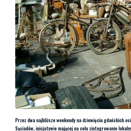
Przez dwa najbliższe weekendy na dziewięciu gdańskich osi
Sąsiadów, inicjatywie mającej na celu zintegrowanie loka