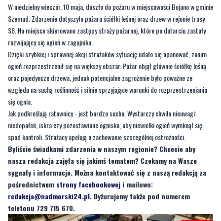
W niedzielny wieczór, 10 maja, doszło do pożaru w miejscowości Bojano w gminie
Szemud. Zdarzenie dotyczyło pożaru ściółki leśnej oraz drzew w rejonie trasy
S6. Na miejsce skierowano zastępy straży pożarnej, które po dotarciu zastały
rozwijający się ogień w zagajniku.
Dzięki szybkiej i sprawnej akcji strażaków sytuację udało się opanować, zanim
ogień rozprzestrzenił się na większy obszar. Pożar objął głównie ściółkę leśną
oraz pojedyncze drzewa, jednak potencjalne zagrożenie było poważne ze
względu na suchą roślinność i silnie sprzyjające warunki do rozprzestrzeniania
się ognia.
Jak podkreślają ratownicy - jest bardzo sucho. Wystarczy chwila nieuwagi:
niedopałek, iskra czy pozostawione ognisko, aby niewielki ogień wymknął się
spod kontroli. Strażacy apelują o zachowanie szczególnej ostrożności.
Byliście świadkami zdarzenia w naszym regionie? Chcecie aby
nasza redakcja zajęła się jakimś tematem? Czekamy na Wasze
sygnały i informacje. Można kontaktować się z naszą redakcją za
pośrednictwem
strony facebookowej
i mailowo:
redakcja@nadmorski24.pl
. Dyżurujemy także pod numerem
telefonu 729 715 670.