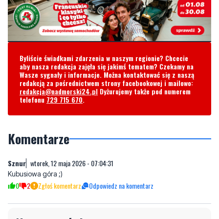
Byliście świadkami zdarzenia w naszym regionie? Chcecie
aby nasza redakcja zajęła się jakimś tematem? Czekamy na
Wasze sygnały i informacje. Można kontaktować się z naszą
redakcją za pośrednictwem strony facebookowej i mailowo:
redakcja@nadmorski24.pl
Dyżurujemy także pod numerem
telefonu
729 715 670
.
Komentarze
Sznur
wtorek, 12 maja 2026 - 07:04:31
Kubusiowa góra ;)
0
2
Zgłoś komentarz
Odpowiedz na komentarz