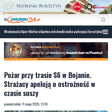
Wiadomości
Sport
Kultura
Społeczeństwo
Kronika policyjna
Turystyka
Fotoga
Pożar przy trasie S6 w Bojanie.
Strażacy apelują o ostrożność w
czasie suszy
poniedziałek, 11 maja 2026, 13:10