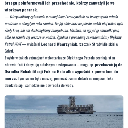
urodzona w ubiegłym roku samica. Na jej ciele oraz na piasku wokół niej widać było
ślady krwi, ale nie dostrzegliśmy żadnych ran. Możliwe, że ugryzł ją niewielki pies,
albo że zraniła się jeszcze w wodzie. Zgodnie z procedurą zawiadomiliśmy Błękitny
Patrol WWF
— wyjaśniał
Leonard Wawrzyniak
, rzecznik Straży Miejskiej w
Gdyni.
Zwykle w takich sytuacjach wolontariusze Błękitnego Patrolu oceniają stan
zdrowia foki i decydują o dalszym postępowaniu – mogą np.
przekazać ją do
Ośrodka Rehabilitacji Fok na Helu albo wypuścić z powrotem do
morza.
Tym razem było inaczej, ponieważ zanim dotarli na miejsce, foka
obudziła się i samodzielnie powróciła do wody.