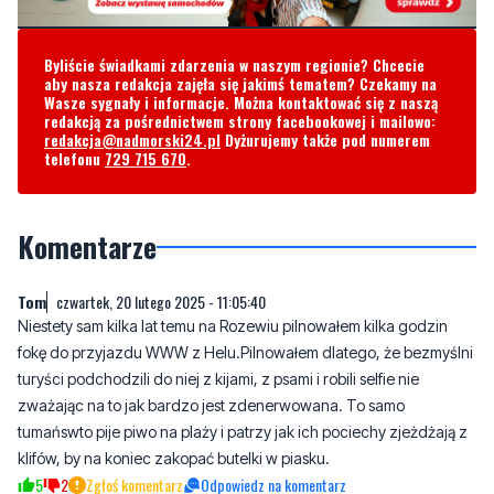
aby nasza redakcja zajęła się jakimś tematem? Czekamy na
Wasze sygnały i informacje. Można kontaktować się z naszą
redakcją za pośrednictwem strony facebookowej i mailowo:
redakcja@nadmorski24.pl
Dyżurujemy także pod numerem
telefonu
729 715 670
.
Komentarze
Tom
czwartek, 20 lutego 2025 - 11:05:40
Niestety sam kilka lat temu na Rozewiu pilnowałem kilka godzin
fokę do przyjazdu WWW z Helu.Pilnowałem dlatego, że bezmyślni
turyści podchodzili do niej z kijami, z psami i robili selfie nie
zważając na to jak bardzo jest zdenerwowana. To samo
tumańswto pije piwo na plaży i patrzy jak ich pociechy zjeżdżają z
klifów, by na koniec zakopać butelki w piasku.
5
2
Zgłoś komentarz
Odpowiedz na komentarz
Gdzie był bałtycki SOS?
czwartek, 20 lutego 2025 - 13:08:09
czy oni są tylko od blokowania drogi do Choczewa?