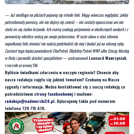
potrzebowały pomocy, ale nie dajmy się zwieść – nie zostały opuszczone ani nie
stała im się żadna krzywda. Ich mamy szukają pożywienia w okolicznych wodach i z
pewnością wkrótce wrócą po swoje potomstwo. W razie obaw o stan zdrowia
napotkanej foki również nie należy podchodzić do niej i badać jej na własną rękę.
Zamiast tego lepiej powiadomić EkoPatrol, Błękitny Patrol WWF albo Stację Morską
w Helu i pozwolić działać specjalistom
— podsumował
Leonard Wawrzyniak
,
rzecznik prasowy SM.
Byliście świadkami zdarzenia w naszym regionie? Chcecie aby
nasza redakcja zajęła się jakimś tematem? Czekamy na Wasze
sygnały i informacje. Można kontaktować się z naszą redakcją za
pośrednictwem
strony facebookowej
i mailowo:
redakcja@nadmorski24.pl
. Dyżurujemy także pod numerem
telefonu 729 715 670.
Byliście świadkami zdarzenia w naszym regionie? Chcecie