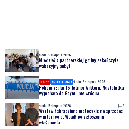
środa, 5 sierpnia 2026
Młodzież z partnerskiej gminy zakończyła
wakacyjny pobyt
środa, 5 sierpnia 2026
WAŻNE
AKTUALIZACJA
Policja szuka 15-letniej Wiktorii. Nastolatka
wyjechała do Gdyni i nie wróciła
środa, 5 sierpnia 2026
3
Wystawił skradzione motocykle na sprzedaż
w internecie. Wpadł po zgłoszeniu
właściciela
środa, 5 sierpnia 2026
MATERIAŁ PARTNERA
Kursy maturalne w Gdańsku – ruszają zapisy!
Przygotuj się do matury z Szkołą Effective
Teaching!