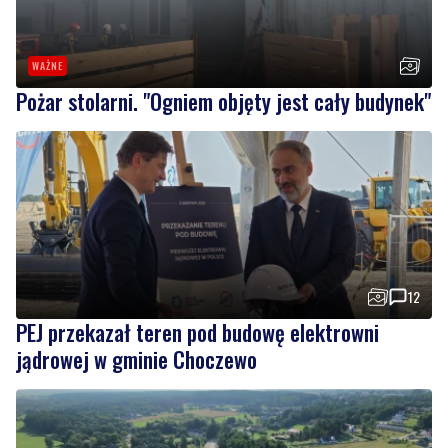
Pożar stolarni. "Ogniem objęty jest cały budynek"
12
PEJ przekazał teren pod budowę elektrowni
jądrowej w gminie Choczewo