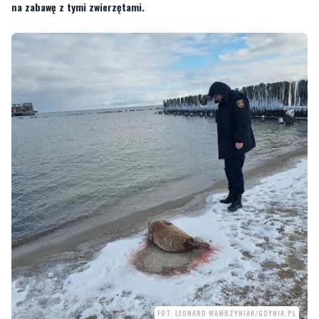
FOT. LEONARD WAWRZYNIAK/GDYNIA.PL
—
Już niedługo na plażach pojawią się młode foki. Mogą wówczas wyglądać, jakby