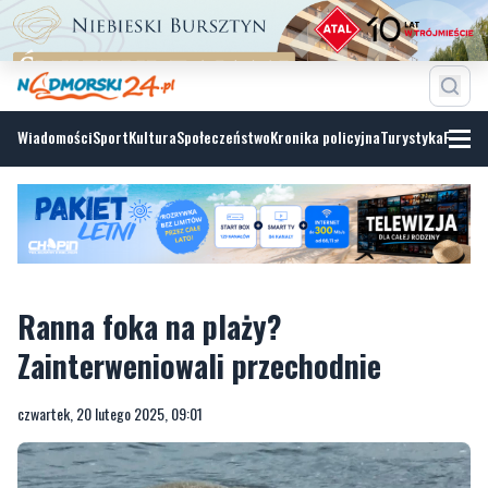
Wiadomości
Sport
Kultura
Społeczeństwo
Kronika policyjna
Turystyka
Fotoga
Ranna foka na plaży?
Zainterweniowali przechodnie
czwartek, 20 lutego 2025, 09:01