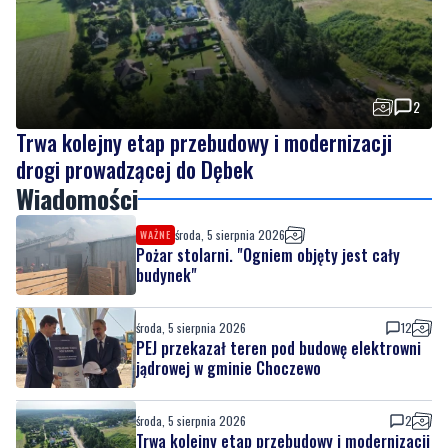
2
Trwa kolejny etap przebudowy i modernizacji
drogi prowadzącej do Dębek
Wiadomości
środa, 5 sierpnia 2026
WAŻNE
Pożar stolarni. "Ogniem objęty jest cały
budynek"
środa, 5 sierpnia 2026
12
PEJ przekazał teren pod budowę elektrowni
jądrowej w gminie Choczewo
środa, 5 sierpnia 2026
2
Trwa kolejny etap przebudowy i modernizacji
drogi prowadzącej do Dębek
środa, 5 sierpnia 2026
8