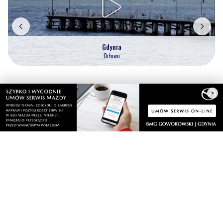
Gdynia
Orłowo
Zobacz wszystkie →
×
Artykuły
Informacje
Wiadomości
O portalu
Sport
Kontakt
Kultura
Regulamin
Społeczeństwo
Polityka prywatności
Kronika policyjna
Reklama