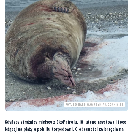
FOT. LEONARD WAWRZYNIAK/GDYNIA.PL
Gdyńscy strażnicy miejscy z EkoPatrolu, 18 lutego asystowali foce
leżącej na plaży w pobliżu torpedowni. O obecności zwierzęcia na
brzegu poinformowali ich przechodnie, którzy zauważyli je we
wtorkowy poranek.
—
Otrzymaliśmy zgłoszenie o rannej foce i rzeczywiście na brzegu spała młoda,