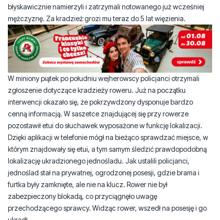
błyskawicznie namierzyli i zatrzymali notowanego już wcześniej
mężczyznę. Za kradzież grozi mu teraz do 5 lat więzienia.
W miniony piątek po południu wejherowscy policjanci otrzymali
zgłoszenie dotyczące kradzieży roweru. Już na początku
interwencji okazało się, że pokrzywdzony dysponuje bardzo
cenną informacją. W saszetce znajdującej się przy rowerze
pozostawił etui do słuchawek wyposażone w funkcję lokalizacji.
Dzięki aplikacji w telefonie mógł na bieżąco sprawdzać miejsce, w
którym znajdowały się etui, a tym samym śledzić prawdopodobną
lokalizację ukradzionego jednośladu. Jak ustalili policjanci,
jednoślad stał na prywatnej, ogrodzonej posesji, gdzie brama i
furtka były zamknięte, ale nie na klucz. Rower nie był
zabezpieczony blokadą, co przyciągnęło uwagę
przechodzącego sprawcy. Widząc rower, wszedł na posesję i go
ukradł.