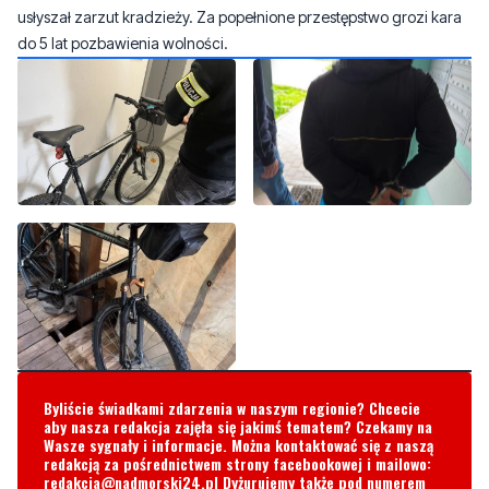
usłyszał zarzut kradzieży. Za popełnione przestępstwo grozi kara
do 5 lat pozbawienia wolności.
Byliście świadkami zdarzenia w naszym regionie? Chcecie
aby nasza redakcja zajęła się jakimś tematem? Czekamy na
Wasze sygnały i informacje. Można kontaktować się z naszą
redakcją za pośrednictwem strony facebookowej i mailowo:
redakcja@nadmorski24.pl
Dyżurujemy także pod numerem