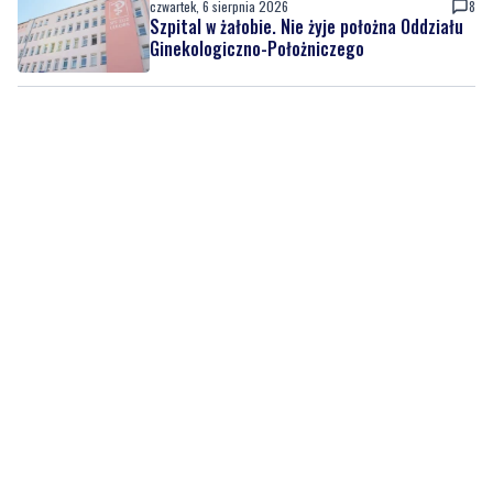
czwartek, 6 sierpnia 2026
8
Szpital w żałobie. Nie żyje położna Oddziału
Ginekologiczno-Położniczego