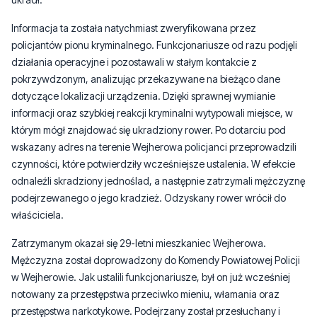
Informacja ta została natychmiast zweryfikowana przez
policjantów pionu kryminalnego. Funkcjonariusze od razu podjęli
działania operacyjne i pozostawali w stałym kontakcie z
pokrzywdzonym, analizując przekazywane na bieżąco dane
dotyczące lokalizacji urządzenia. Dzięki sprawnej wymianie
informacji oraz szybkiej reakcji kryminalni wytypowali miejsce, w
którym mógł znajdować się ukradziony rower. Po dotarciu pod
wskazany adres na terenie Wejherowa policjanci przeprowadzili
czynności, które potwierdziły wcześniejsze ustalenia. W efekcie
odnaleźli skradziony jednoślad, a następnie zatrzymali mężczyznę
podejrzewanego o jego kradzież. Odzyskany rower wrócił do
właściciela.
Zatrzymanym okazał się 29-letni mieszkaniec Wejherowa.
Mężczyzna został doprowadzony do Komendy Powiatowej Policji
w Wejherowie. Jak ustalili funkcjonariusze, był on już wcześniej
notowany za przestępstwa przeciwko mieniu, włamania oraz
przestępstwa narkotykowe. Podejrzany został przesłuchany i