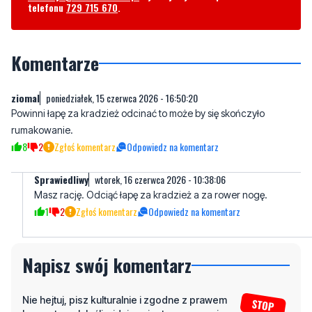
telefonu
729 715 670
.
Komentarze
ziomal
poniedziałek, 15 czerwca 2026 - 16:50:20
Powinni łapę za kradzież odcinać to może by się skończyło
rumakowanie.
8
2
Zgłoś komentarz
Odpowiedz na komentarz
Sprawiedliwy
wtorek, 16 czerwca 2026 - 10:38:06
Masz rację. Odciąć łapę za kradzież a za rower nogę.
1
2
Zgłoś komentarz
Odpowiedz na komentarz
Napisz swój komentarz
Nie hejtuj, pisz kulturalnie i zgodne z prawem