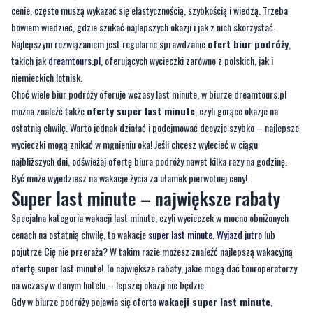
takich jak
dreamtours.pl
, oferujących wycieczki zarówno z polskich, jak i
niemieckich lotnisk.
Choć wiele biur podróży oferuje wczasy last minute, w biurze dreamtours.pl
można znaleźć także
oferty super last minute
, czyli gorące okazje na
ostatnią chwilę. Warto jednak działać i podejmować decyzje szybko – najlepsze
wycieczki mogą znikać w mgnieniu oka! Jeśli chcesz wylecieć w ciągu
najbliższych dni, odświeżaj ofertę biura podróży nawet kilka razy na godzinę.
Być może wyjedziesz na wakacje życia za ułamek pierwotnej ceny!
Super last minute – największe rabaty
Specjalna kategoria wakacji last minute, czyli wycieczek w mocno obniżonych
cenach na ostatnią chwilę, to wakacje
super last minute. Wyjazd jutro
lub
pojutrze Cię nie przeraża? W takim razie możesz znaleźć najlepszą wakacyjną
ofertę super last minute! To największe rabaty, jakie mogą dać touroperatorzy
na wczasy w danym hotelu – lepszej okazji nie będzie.
Gdy w biurze podróży pojawia się oferta
wakacji super last minute
,
najczęściej oznacza to, że do wylotu pozostało mniej niż 7 dni. Często jednak
jest to jeden lub dwa dni. Trzeba więc decydować się szybko. Ponieważ
organizator ma jeszcze kilka wolnych miejsc w samolocie i hotelu, sprzedaje