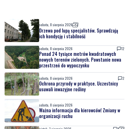
sobota, 8 sierpnia 2026
Drzewa pod lupą specjalistów. Sprawdzają
ich kondycję i stabilność
sobota, 8 sierpnia 2026
12
Ponad 24 tysiące metrów kwadratowych
nowych terenów zielonych. Powstanie nowa
przestrzeń do wypoczynku
sobota, 8 sierpnia 2026
2
Ochrona przyrody w praktyce. Uczestnicy
usuwali inwazyjne rośliny
sobota, 8 sierpnia 2026
Ważna informacja dla kierowców! Zmiany w
organizacji ruchu
piątek, 7 sierpnia 2026
1
Rekordowy Pochód Kociewski przeszedł
przez Gdańsk. Tysiące uczestników na
jubileuszowej edycji