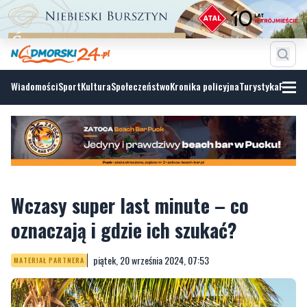
Wiadomości
Sport
Kultura
Społeczeństwo
Kronika policyjna
Turystyka
Fotoga
Wczasy super last minute – co
oznaczają i gdzie ich szukać?
piątek, 20 września 2024, 07:53
MATERIAŁ PARTNERA