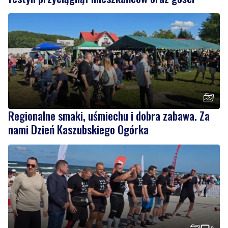
Regionalne smaki, uśmiechu i dobra zabawa. Za
nami Dzień Kaszubskiego Ogórka
2
Nad morzem zmierzyli się najsilniejsi. Sportowe
emocje i ważny cel