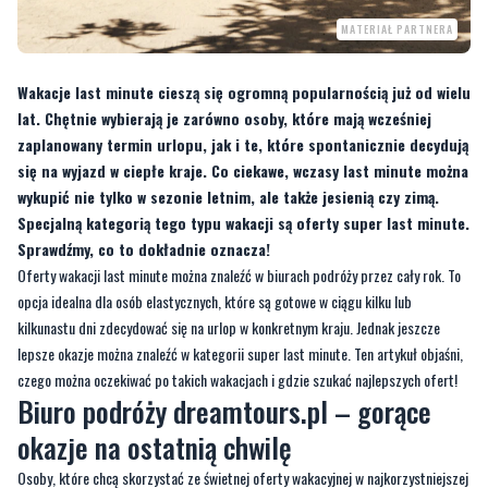
Wakacje last minute cieszą się ogromną popularnością już od wielu
lat. Chętnie wybierają je zarówno osoby, które mają wcześniej
zaplanowany termin urlopu, jak i te, które spontanicznie decydują
się na wyjazd w ciepłe kraje. Co ciekawe, wczasy last minute można
wykupić nie tylko w sezonie letnim, ale także jesienią czy zimą.
Specjalną kategorią tego typu wakacji są oferty super last minute.
Sprawdźmy, co to dokładnie oznacza!
Oferty wakacji last minute można znaleźć w biurach podróży przez cały rok. To
opcja idealna dla osób elastycznych, które są gotowe w ciągu kilku lub
kilkunastu dni zdecydować się na urlop w konkretnym kraju. Jednak jeszcze
lepsze okazje można znaleźć w kategorii super last minute. Ten artykuł objaśni,
czego można oczekiwać po takich wakacjach i gdzie szukać najlepszych ofert!
Biuro podróży dreamtours.pl – gorące
okazje na ostatnią chwilę
Osoby, które chcą skorzystać ze świetnej oferty wakacyjnej w najkorzystniejszej
cenie, często muszą wykazać się elastycznością, szybkością i wiedzą. Trzeba
bowiem wiedzieć, gdzie szukać najlepszych okazji i jak z nich skorzystać.
Najlepszym rozwiązaniem jest regularne sprawdzanie
ofert biur podróży
,