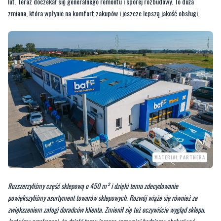
lat. Teraz doczekał się generalnego remontu i sporej rozbudowy. To duża
zmiana, która wpłynie na komfort zakupów i jeszcze lepszą jakość obsługi.
MATERIAŁ PARTNERA
Rozszerzyliśmy część sklepową o 450 m² i dzięki temu zdecydowanie
powiększyliśmy asortyment towarów sklepowych. Rozwój wiąże się również ze
zwiększeniem załogi doradców klienta. Zmienił się też oczywiście wygląd sklepu.