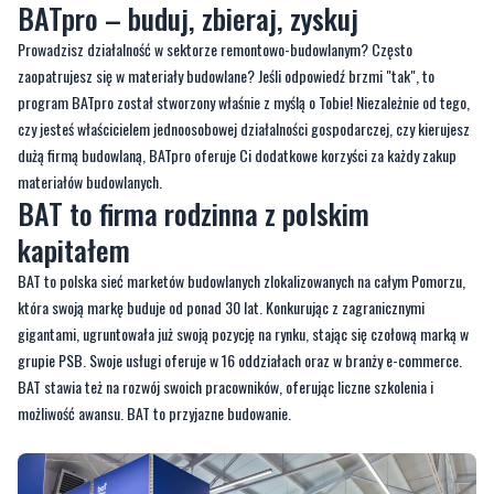
BATpro – buduj, zbieraj, zyskuj
Prowadzisz działalność w sektorze remontowo-budowlanym? Często
zaopatrujesz się w materiały budowlane? Jeśli odpowiedź brzmi "tak", to
program BATpro został stworzony właśnie z myślą o Tobie! Niezależnie od tego,
czy jesteś właścicielem jednoosobowej działalności gospodarczej, czy kierujesz
dużą firmą budowlaną, BATpro oferuje Ci dodatkowe korzyści za każdy zakup
materiałów budowlanych.
BAT to firma rodzinna z polskim
kapitałem
BAT to polska sieć marketów budowlanych zlokalizowanych na całym Pomorzu,
która swoją markę buduje od ponad 30 lat. Konkurując z zagranicznymi
gigantami, ugruntowała już swoją pozycję na rynku, stając się czołową marką w
grupie PSB. Swoje usługi oferuje w 16 oddziałach oraz w branży e-commerce.
BAT stawia też na rozwój swoich pracowników, oferując liczne szkolenia i
możliwość awansu. BAT to przyjazne budowanie.