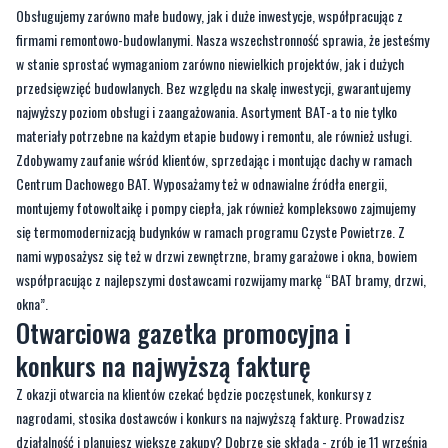
Obsługujemy zarówno małe budowy, jak i duże inwestycje, współpracując z
firmami remontowo-budowlanymi. Nasza wszechstronność sprawia, że jesteśmy
w stanie sprostać wymaganiom zarówno niewielkich projektów, jak i dużych
przedsięwzięć budowlanych. Bez względu na skalę inwestycji, gwarantujemy
najwyższy poziom obsługi i zaangażowania. Asortyment BAT-a to nie tylko
materiały potrzebne na każdym etapie budowy i remontu, ale również usługi.
Zdobywamy zaufanie wśród klientów, sprzedając i montując dachy w ramach
Centrum Dachowego BAT. Wyposażamy też w odnawialne źródła energii,
montujemy fotowoltaikę i pompy ciepła, jak również kompleksowo zajmujemy
się termomodernizacją budynków w ramach programu Czyste Powietrze. Z
nami wyposażysz się też w drzwi zewnętrzne, bramy garażowe i okna, bowiem
współpracując z najlepszymi dostawcami rozwijamy markę “BAT bramy, drzwi,
okna”.
Otwarciowa gazetka promocyjna i
konkurs na najwyższą fakturę
Z okazji otwarcia na klientów czekać będzie poczęstunek, konkursy z
nagrodami, stosika dostawców i konkurs na najwyższą fakturę. Prowadzisz
działalność i planujesz większe zakupy? Dobrze się składa - zrób je 11 września