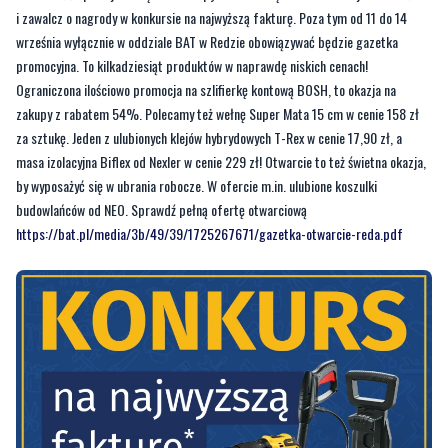
i zawalcz o nagrody w konkursie na najwyższą fakturę. Poza tym od 11 do 14
września wyłącznie w oddziale BAT w Redzie obowiązywać będzie gazetka
promocyjna. To kilkadziesiąt produktów w naprawdę niskich cenach!
Ograniczona ilościowo promocja na szlifierkę kontową BOSH, to okazja na
zakupy z rabatem 54%. Polecamy też wełnę Super Mata 15 cm w cenie 158 zł
za sztukę. Jeden z ulubionych klejów hybrydowych T-Rex w cenie 17,90 zł, a
masa izolacyjna Biflex od Nexler w cenie 229 zł! Otwarcie to też świetna okazja,
by wyposażyć się w ubrania robocze. W ofercie m.in. ulubione koszulki
budowlańców od NEO. Sprawdź pełną ofertę otwarciową
https://bat.pl/media/3b/49/39/1725267671/gazetka-otwarcie-reda.pdf