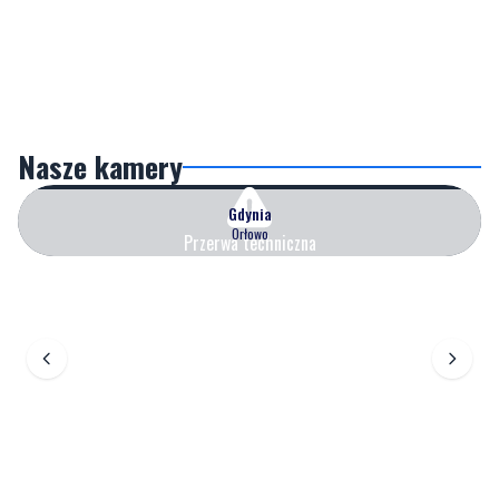
Nasze kamery
Gdynia
Orłowo
Przerwa techniczna