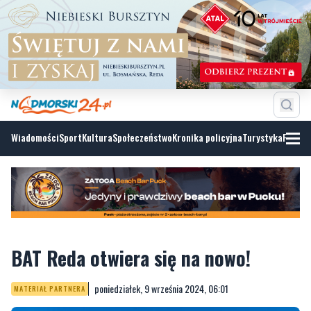
Wiadomości
Sport
Kultura
Społeczeństwo
Kronika policyjna
Turystyka
Fotoga
BAT Reda otwiera się na nowo!
poniedziałek, 9 września 2024, 06:01
MATERIAŁ PARTNERA