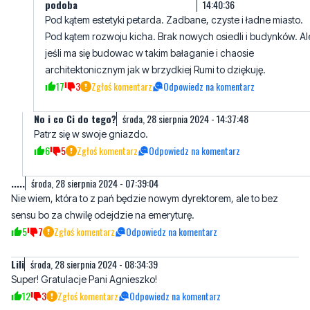
jeśli ma się budowac w takim bałaganie i chaosie
architektonicznym jak w brzydkiej Rumi to dziękuję.
17
3
Zgłoś komentarz
Odpowiedz na komentarz
No i co Ci do tego?
środa, 28 sierpnia 2024 - 14:37:48
Patrz się w swoje gniazdo.
6
5
Zgłoś komentarz
Odpowiedz na komentarz
.....
środa, 28 sierpnia 2024 - 07:39:04
Nie wiem, która to z pań będzie nowym dyrektorem, ale to bez
sensu bo za chwilę odejdzie na emeryturę.
5
7
Zgłoś komentarz
Odpowiedz na komentarz
Lili
środa, 28 sierpnia 2024 - 08:34:39
Super! Gratulacje Pani Agnieszko!
12
3
Zgłoś komentarz
Odpowiedz na komentarz
Niesforny zaoczniak
środa, 28 sierpnia 2024 - 10:50:27
Pani Agnieszka, bardzo sympatyczna, miła nauczycielka.
Wspominam ją z liceum zaocznego. Bardzo empatyczną, miła i