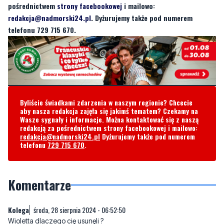
Byliście świadkami zdarzenia w naszym regionie? Chcecie
aby nasza redakcja zajęła się jakimś tematem? Czekamy na
Wasze sygnały i informacje. Można kontaktować się z naszą
redakcją za pośrednictwem strony facebookowej i mailowo:
redakcja@nadmorski24.pl
Dyżurujemy także pod numerem
telefonu
729 715 670
.
Komentarze
Kolega
środa, 28 sierpnia 2024 - 06:52:50
Wioletta dlaczego cię usunęli ?
8
3
Zgłoś komentarz
Odpowiedz na komentarz
Że co?
środa, 28 sierpnia 2024 - 07:09:28