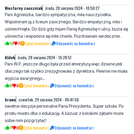
uśmiechnięta. Do dziś gdy mijam Panią Agnieszkę n ulicy, buzia się
uśmiecha i wspomina się miłe chwile. Pozdrawiam serdecznie.
10
7
Zgłoś komentarz
Odpowiedz na komentarz
Aldek
środa, 28 sierpnia 2024 - 16:28:51
Pani W.P. jeszcze długo była przed emeryturą więc dziwne jest
dlaczego tak szybko zrezygnowała z dyrektora. Pewnie nie miała
wyjścia awaryjnego...
6
6
Zgłoś komentarz
Odpowiedz na komentarz
brawo
czwartek, 29 sierpnia 2024 - 05:41:58
świetne decyzje personalne Pana Prezydenta. Super szkoła. Po
prostu miasto dba o edukację. A kazuar z końskimi zębami może
sobie nimi pozgrzytać!
7
0
Zgłoś komentarz
Odpowiedz na komentarz
Napisz swój komentarz