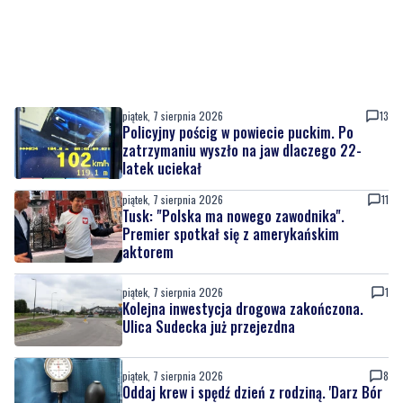
piątek, 7 sierpnia 2026
13
Policyjny pościg w powiecie puckim. Po
zatrzymaniu wyszło na jaw dlaczego 22-
latek uciekał
piątek, 7 sierpnia 2026
11
Tusk: "Polska ma nowego zawodnika".
Premier spotkał się z amerykańskim
aktorem
piątek, 7 sierpnia 2026
1
Kolejna inwestycja drogowa zakończona.
Ulica Sudecka już przejezdna
piątek, 7 sierpnia 2026
8
Oddaj krew i spędź dzień z rodziną. 'Darz Bór
– Dasz Krew'
piątek, 7 sierpnia 2026
1
Dziewięć nowych trolejbusów wyjechało na