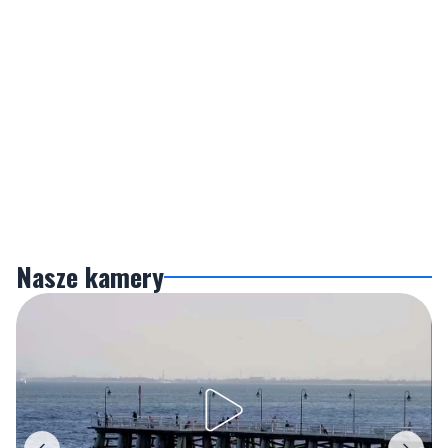
Nasze kamery
Gdynia
Orłowo