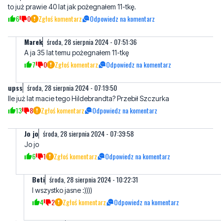
Marek
środa, 28 sierpnia 2024 - 07:51:36
A ja 35 lat temu pożegnałem 11-tkę
7
0
Zgłoś komentarz
Odpowiedz na komentarz
upss
środa, 28 sierpnia 2024 - 07:19:50
Ile już lat macie tego Hildebrandta? Przebił Szczurka
13
8
Zgłoś komentarz
Odpowiedz na komentarz
Jo jo
środa, 28 sierpnia 2024 - 07:39:58
Jo jo
6
1
Zgłoś komentarz
Odpowiedz na komentarz
Beti
środa, 28 sierpnia 2024 - 10:22:31
I wszystko jasne :))))
4
2
Zgłoś komentarz
Odpowiedz na komentarz
dsdsdsdsdsd
środa, 28 sierpnia 2024 - 08:18:41
Prezydent starych dziadów i niedorozwiniętych umysłowo. Z
Wejherowa zrobił skansen dla emerytów i sypialnię. patrząc