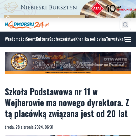
Wiadomości
Sport
Kultura
Społeczeństwo
Kronika policyjna
Turystyka
Fotoga
Szkoła Podstawowa nr 11 w
Wejherowie ma nowego dyrektora. Z
tą placówką związana jest od 20 lat
środa, 28 sierpnia 2024, 06:31