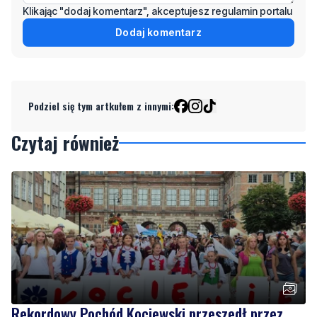
Podziel się tym artkułem z innymi:
Czytaj również
Rekordowy Pochód Kociewski przeszedł przez
Gdańsk. Tysiące uczestników na jubileuszowej
edycji