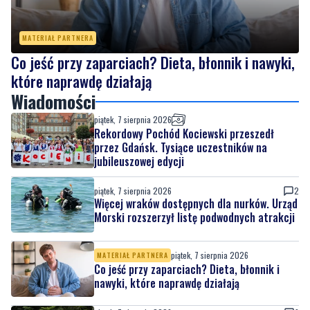
Co jeść przy zaparciach? Dieta, błonnik i nawyki,
które naprawdę działają
Wiadomości
piątek, 7 sierpnia 2026
Rekordowy Pochód Kociewski przeszedł
przez Gdańsk. Tysiące uczestników na
jubileuszowej edycji
piątek, 7 sierpnia 2026
2
Więcej wraków dostępnych dla nurków. Urząd
Morski rozszerzył listę podwodnych atrakcji
piątek, 7 sierpnia 2026
MATERIAŁ PARTNERA
Co jeść przy zaparciach? Dieta, błonnik i
nawyki, które naprawdę działają
piątek, 7 sierpnia 2026
9
Łosie coraz częściej pojawiają się na
Półwyspie Helskim. Burmistrz chce nowych
znaków drogowych