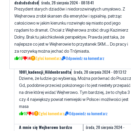
całościowo w jakim kierunku rozwinęło się miasto pod jego
rządami to dramat. Chciał z Wejherowa zrobić drugi Kazimierz
Dolny. Brak tu jakichkolwiek perspektyw. Prawda jest taka, że
najlepsze co jest w Wejherowie to przystanek SKM... Do pracy i
za rozrywką można jechać do Trójmiasta.
16
14
Zgłoś komentarz
Odpowiedz na komentarz
1001_kadencji_Hildenbrandta
środa, 28 sierpnia 2024 - 09:13:12
Dziwne, że ludzie go wybierają. Można porównać do Pruszc
Gd, podobnie przecież położonego i to jest niestety przepaść
na dnie której widać Wejherowo. Tym bardziej, że to chyba 3
czy 4 największy powiat niemiejski w Polsce i możliwości jest
masa
10
6
Zgłoś komentarz
Odpowiedz na komentarz
A mnie się Wejherowo bardzo
środa, 28 sierpnia 2024 -
podoba
14:40:36
Pod kątem estetyki petarda. Zadbane, czyste i ładne miasto.
Pod kątem rozwoju kicha. Brak nowych osiedli i budynków. Al