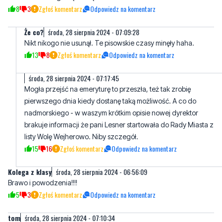
Nikt nikogo nie usunął. Te pisowskie czasy minęły haha.
13
8
Zgłoś komentarz
Odpowiedz na komentarz
środa, 28 sierpnia 2024 - 07:17:45
Mogła przejść na emeryturę to przeszła, też tak zrobię
pierwszego dnia kiedy dostanę taką możliwość. A co do
nadmorskiego - w waszym krótkim opisie nowej dyrektor
brakuje informacji że pani Lesner startowała do Rady Miasta z
listy Wolę Wejherowo. Niby szczegół.
15
16
Zgłoś komentarz
Odpowiedz na komentarz
Kolega z klasy
środa, 28 sierpnia 2024 - 06:56:09
Brawo i powodzenia!!!!
5
3
Zgłoś komentarz
Odpowiedz na komentarz
tom
środa, 28 sierpnia 2024 - 07:10:34
to już prawie 40 lat jak pożegnałem 11-tkę.
6
0
Zgłoś komentarz
Odpowiedz na komentarz