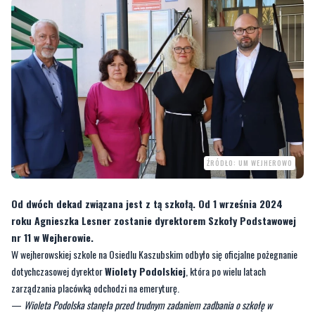
ŹRÓDŁO: UM WEJHEROWO
Od dwóch dekad związana jest z tą szkołą. Od 1 września 2024
roku Agnieszka Lesner zostanie dyrektorem Szkoły Podstawowej
nr 11 w Wejherowie.
W wejherowskiej szkole na Osiedlu Kaszubskim odbyło się oficjalne pożegnanie
dotychczasowej dyrektor
Wiolety Podolskiej
, która po wielu latach
zarządzania placówką odchodzi na emeryturę.
—
Wioleta Podolska stanęła przed trudnym zadaniem zadbania o szkołę w
niełatwym dla oświaty momencie. Z perspektywy czasu widać nie tylko zewnętrzną
zmianę, bo gmach i cała infrastruktura szkoły niebywale się rozwinęły. Jednak
przede wszystkim Pani Dyrektor potrafiła zbudować wspaniały zespół ludzi