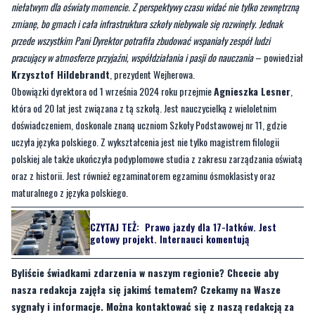
pracujący w atmosferze przyjaźni, współdziałania i pasji do nauczania
– powiedział
Krzysztof Hildebrandt
, prezydent Wejherowa.
Obowiązki dyrektora od 1 września 2024 roku przejmie
Agnieszka Lesner
,
która od 20 lat jest związana z tą szkołą. Jest nauczycielką z wieloletnim
doświadczeniem, doskonale znaną uczniom Szkoły Podstawowej nr 11, gdzie
uczyła języka polskiego. Z wykształcenia jest nie tylko magistrem filologii
polskiej ale także ukończyła podyplomowe studia z zakresu zarządzania oświatą
oraz z historii. Jest również egzaminatorem egzaminu ósmoklasisty oraz
maturalnego z języka polskiego.
CZYTAJ TEŻ:
Prawo jazdy dla 17-latków. Jest
gotowy projekt. Internauci komentują
Byliście świadkami zdarzenia w naszym regionie? Chcecie aby
nasza redakcja zajęła się jakimś tematem? Czekamy na Wasze
sygnały i informacje. Można kontaktować się z naszą redakcją za
pośrednictwem
strony facebookowej
i mailowo:
redakcja@nadmorski24.pl
. Dyżurujemy także pod numerem
telefonu 729 715 670.