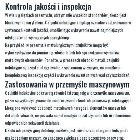
Kontrola jakości i inspekcja
W wielu gałęziach przemysłu, utrzymanie wysokich standardów jakości jest
kluczowym priorytetem. Czujniki indukcyjne znajdują szerokie zastosowanie w
systemach kontroli jakości, umożliwiając wykrywanie nawet najmniejszych
odstępstw od wymaganych specyfikacji.
Na przykład, w przemyśle metalurgicznym, czujniki te mogą być
wykorzystywane do pomiaru grubości blach lub sprawdzania wymiarów
metalowych elementów. Ponadto, w procesach obróbki metali, czujniki
indukcyjne są często integrowalne z systemami wizyjnymi, co umożliwia
kompleksową inspekcję części i wykrywanie ewentualnych wad czy uszkodzeń.
Zastosowania w przemyśle maszynowym
Czujniki indukcyjne odgrywają również istotną rolę w przemyśle maszynowym,
gdzie są wykorzystywane do monitorowania i kontroli procesów produkcyjnych.
Mogą one wykrywać obecność metalowych narzędzi, elementów maszyn lub
detali obrabiarek, co pozwala na automatyczne zatrzymanie lub uruchomienie
odpowiednich sekwencji działania.
Dzięki ich precyzyjnej detekcji, możliwe jest również zapobieganie kolizjom i
uszkodzeniom maszyn, co znacząco zwiększa bezpieczeństwo pracy oraz