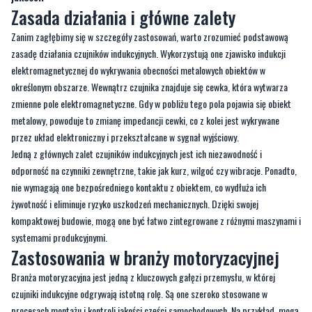
Zasada działania i główne zalety
Zanim zagłębimy się w szczegóły zastosowań, warto zrozumieć podstawową
zasadę działania czujników indukcyjnych. Wykorzystują one zjawisko indukcji
elektromagnetycznej do wykrywania obecności metalowych obiektów w
określonym obszarze. Wewnątrz czujnika znajduje się cewka, która wytwarza
zmienne pole elektromagnetyczne. Gdy w pobliżu tego pola pojawia się obiekt
metalowy, powoduje to zmianę impedancji cewki, co z kolei jest wykrywane
przez układ elektroniczny i przekształcane w sygnał wyjściowy.
Jedną z głównych zalet czujników indukcyjnych jest ich niezawodność i
odporność na czynniki zewnętrzne, takie jak kurz, wilgoć czy wibracje. Ponadto,
nie wymagają one bezpośredniego kontaktu z obiektem, co wydłuża ich
żywotność i eliminuje ryzyko uszkodzeń mechanicznych. Dzięki swojej
kompaktowej budowie, mogą one być łatwo zintegrowane z różnymi maszynami i
systemami produkcyjnymi.
Zastosowania w branży motoryzacyjnej
Branża motoryzacyjna jest jedną z kluczowych gałęzi przemysłu, w której
czujniki indukcyjne odgrywają istotną rolę. Są one szeroko stosowane w
procesach montażu i kontroli jakości części samochodowych. Na przykład, mogą