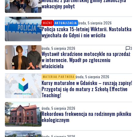
wakacyjny pobyt
środa, 5 sierpnia 2026
WAŻNE
AKTUALIZACJA
Policja szuka 15-letniej Wiktorii. Nastolatka
wyjechała do Gdyni i nie wróciła
środa, 5 sierpnia 2026
3
Wystawił skradzione motocykle na sprzedaż
w internecie. Wpadł po zgłoszeniu
właściciela
środa, 5 sierpnia 2026
MATERIAŁ PARTNERA
Kursy maturalne w Gdańsku – ruszają zapisy!
Przygotuj się do matury z Szkołą Effective
Teaching!
środa, 5 sierpnia 2026
Rekordowa frekwencja na rodzinnym pikniku
ekologicznym
środa, 5 sierpnia 2026