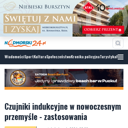
Wiadomości
Sport
Kultura
Społeczeństwo
Kronika policyjna
Turystyka
Fotoga
Czujniki indukcyjne w nowoczesnym
przemyśle - zastosowania