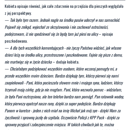
Kobieta opisuje również, jak całe zdarzenie na przejściu dla pieszych wyglądało
z jej perspektywy.
—
Tak było tym razem. Jednak nagle na środku pasów uderzył w nas samochód.
Pojawił się znikąd, wyjechał ze skrzyżowania i nie zachował ostrożności,
podejrzewam, iż nie spodziewał się że będą tam już piesi na ulicy
– opisuje
poszkodowana.
—
A dla tych wszystkich komentujących - nie życzę Państwu widzieć, jak własne
dzieci leżą na środku ulicy, przestraszone i poszkodowane. Fajnie się pisze z domu,
nie martwiąc się w życie dziecka
– dodaje kobieta.
—
Chciałabym podziękować wszystkim osobom, które wczoraj pomogły mi, a
przede wszystkim moim dzieciom. Bardzo dziękuję tym, którzy pierwsi się nami
zaopiekowali - Pani, która pocieszała słowem mnie i mojego syna, ludziom, którzy
trzymali moją córkę, gdy ja nie mogłam. Pani, która wezwała pomoc - widziałam,
że była Pani roztrzęsiona, ale ten telefon bardzo nam pomógł. Pan ratownik wodny,
który pierwszy opatrzył nasze rany, dzięki za super podejście. Bardzo dziękuję
Panom w karetce - jeden z nich miał na imię Michał jak mój syn - dzięki Wam za
życzliwość i sprawną jazdę do szpitala. Oczywiście Policji z KPP Puck - dzięki za
sprawny przyjazd i zabezpieczenie miejsca. W takich chwilach jak te, można