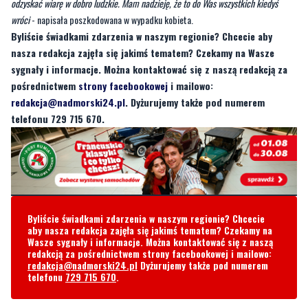
odzyskać wiarę w dobro ludzkie. Mam nadzieję, że to do Was wszystkich kiedyś
wróci
- napisała poszkodowana w wypadku kobieta.
Byliście świadkami zdarzenia w naszym regionie? Chcecie aby
nasza redakcja zajęła się jakimś tematem? Czekamy na Wasze
sygnały i informacje. Można kontaktować się z naszą redakcją za
pośrednictwem
strony facebookowej
i mailowo:
redakcja@nadmorski24.pl
. Dyżurujemy także pod numerem
telefonu 729 715 670.
Byliście świadkami zdarzenia w naszym regionie? Chcecie
aby nasza redakcja zajęła się jakimś tematem? Czekamy na
Wasze sygnały i informacje. Można kontaktować się z naszą
redakcją za pośrednictwem strony facebookowej i mailowo:
redakcja@nadmorski24.pl
Dyżurujemy także pod numerem
telefonu
729 715 670
.