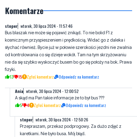
Komentarze
stoper
wtorek, 30 lipca 2024 - 11:57:46
Bus blaszak nie może się pojawić znikąd. To nie bolid F1 z
kosmicznym przyspieszeniem i prędkością. Widać go z daleka i
słychać również. Bycie już w połowie szerokości jezdni nie zwalnia
od kontrolowania co się dzieje wokół. Tam na tym skrzyżowaniu
nie da się szybko wyskoczyć busem bo go się położy na bok. Prawa
fizyki.
13
15
Zgłoś komentarz
Odpowiedz na komentarz
Ania
wtorek, 30 lipca 2024 - 12:00:52
A skąd ma Pan takie informacje że to był bus ???
5
4
Zgłoś komentarz
Odpowiedz na komentarz
stoper
wtorek, 30 lipca 2024 - 12:50:26
Przepraszam, przekaz podprogowy. Za dużo zdjęć z
karetkami. Nie było busa. Mój błąd.