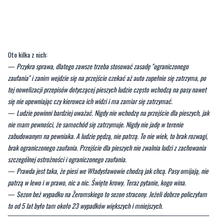
Oto kilka z nich:
—
Przykra sprawa, dlatego zawsze trzeba stosować zasadę "ograniczonego
zaufania" i zanim wejdzie się na przejście czekać aż auto zupełnie się zatrzyma, po
tej nowelizacji przepisów dotyczącej pieszych ludzie często wchodzą na pasy nawet
się nie upewniając czy kierowca ich widzi i ma zamiar się zatrzymać.
—
Ludzie powinni bardziej uważać. Nigdy nie wchodzę na przejście dla pieszych, jak
nie mam pewności, że samochód się zatrzymuje. Nigdy nie jadę w terenie
zabudowanym na pewniaka. A ludzie pędzą, nie patrzą. To nie wiek, to brak rozwagi,
brak ograniczonego zaufania. Przejście dla pieszych nie zwalnia ludzi z zachowania
szczególnej ostrożności i ograniczonego zaufania.
—
Prawda jest taka, że piesi we Władysławowie chodzą jak chcą. Pasy omijają, nie
patrzą w lewo i w prawo, nic a nic. Święte krowy. Teraz pytanie, kogo wina.
—
Sezon beż wypadku na Żeromskiego to sezon stracony. Jeżeli dobrze policzyłam
to od 5 lat było tam około 23 wypadków większych i mniejszych.