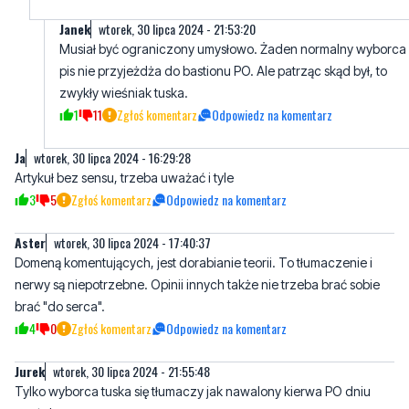
Janek
wtorek, 30 lipca 2024 - 21:53:20
Musiał być ograniczony umysłowo. Żaden normalny wyborca
pis nie przyjeżdża do bastionu PO. Ale patrząc skąd był, to
zwykły wieśniak tuska.
1
11
Zgłoś komentarz
Odpowiedz na komentarz
Ja
wtorek, 30 lipca 2024 - 16:29:28
Artykuł bez sensu, trzeba uważać i tyle
3
5
Zgłoś komentarz
Odpowiedz na komentarz
Aster
wtorek, 30 lipca 2024 - 17:40:37
Domeną komentujących, jest dorabianie teorii. To tłumaczenie i
nerwy są niepotrzebne. Opinii innych także nie trzeba brać sobie
brać "do serca".
4
0
Zgłoś komentarz
Odpowiedz na komentarz
Jurek
wtorek, 30 lipca 2024 - 21:55:48
Tylko wyborca tuska się tłumaczy jak nawalony kierwa PO dniu