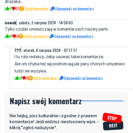
strażaka.
1
17
Zgłoś komentarz
Odpowiedz na komentarz
nowak
sobota, 3 sierpnia 2024 - 14:50:03
Tylko czubki umieszczają w komentarzach nazwy partii.
4
0
Zgłoś komentarz
Odpowiedz na komentarz
???
wtorek, 6 sierpnia 2024 - 07:17:17
I tu rola redakcji, żeby usuwać takie komentarze.
Ale oni chyba też się podniecają jak paru chorych umysłowo
ludzi sie wyzywa.
0
0
Zgłoś komentarz
Odpowiedz na komentarz
Napisz swój komentarz
Nie hejtuj, pisz kulturalnie i zgodne z prawem
komentarze! Jeśli widzisz niestosowny wpis -
kliknij "zgłoś nadużycie".