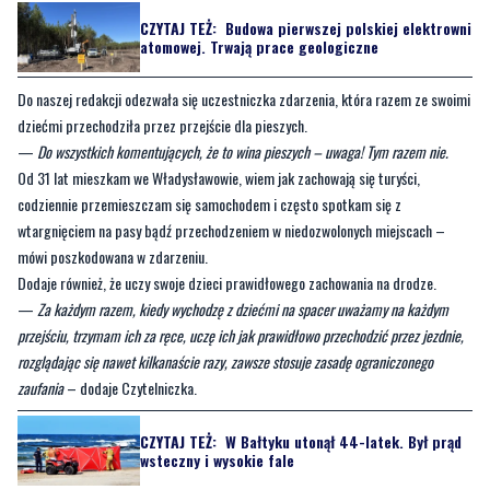
CZYTAJ TEŻ:
Budowa pierwszej polskiej elektrowni
atomowej. Trwają prace geologiczne
Do naszej redakcji odezwała się uczestniczka zdarzenia, która razem ze swoimi
dziećmi przechodziła przez przejście dla pieszych.
—
Do wszystkich komentujących, że to wina pieszych – uwaga! Tym razem nie.
Od 31 lat mieszkam we Władysławowie, wiem jak zachowają się turyści,
codziennie przemieszczam się samochodem i często spotkam się z
wtargnięciem na pasy bądź przechodzeniem w niedozwolonych miejscach –
mówi poszkodowana w zdarzeniu.
Dodaje również, że uczy swoje dzieci prawidłowego zachowania na drodze.
—
Za każdym razem, kiedy wychodzę z dziećmi na spacer uważamy na każdym
przejściu, trzymam ich za ręce, uczę ich jak prawidłowo przechodzić przez jezdnie,
rozglądając się nawet kilkanaście razy, zawsze stosuje zasadę ograniczonego
zaufania
– dodaje Czytelniczka.
CZYTAJ TEŻ:
W Bałtyku utonął 44-latek. Był prąd
wsteczny i wysokie fale