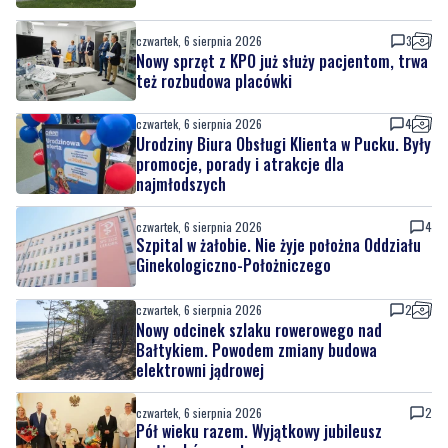
czwartek, 6 sierpnia 2026
3
Nowy sprzęt z KPO już służy pacjentom, trwa
też rozbudowa placówki
czwartek, 6 sierpnia 2026
4
Urodziny Biura Obsługi Klienta w Pucku. Były
promocje, porady i atrakcje dla
najmłodszych
czwartek, 6 sierpnia 2026
4
Szpital w żałobie. Nie żyje położna Oddziału
Ginekologiczno-Położniczego
czwartek, 6 sierpnia 2026
2
Nowy odcinek szlaku rowerowego nad
Bałtykiem. Powodem zmiany budowa
elektrowni jądrowej
czwartek, 6 sierpnia 2026
2
Pół wieku razem. Wyjątkowy jubileusz