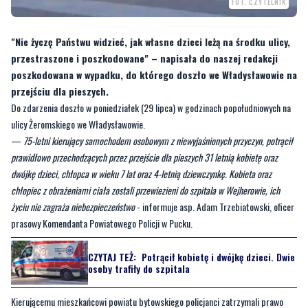
FOT. CZYTELNIK
"Nie życzę Państwu widzieć, jak własne dzieci leżą na środku ulicy,
przestraszone i poszkodowane" – napisała do naszej redakcji
poszkodowana w wypadku, do którego doszło we Władysławowie na
przejściu dla pieszych.
Do zdarzenia doszło w poniedziałek (29 lipca) w godzinach popołudniowych na
ulicy Żeromskiego we Władysławowie.
—
75-letni kierujący samochodem osobowym z niewyjaśnionych przyczyn, potrącił
prawidłowo przechodzących przez przejście dla pieszych 31 letnią kobietę oraz
dwójkę dzieci, chłopca w wieku 7 lat oraz 4-letnią dziewczynkę. Kobieta oraz
chłopiec z obrażeniami ciała zostali przewiezieni do szpitala w Wejherowie, ich
życiu nie zagraża niebezpieczeństwo
- informuje asp. Adam Trzebiatowski, oficer
prasowy Komendanta Powiatowego Policji w Pucku.
CZYTAJ TEŻ:
Potrącił kobietę i dwójkę dzieci. Dwie
osoby trafiły do szpitala
Kierującemu mieszkańcowi powiatu bytowskiego policjanci zatrzymali prawo