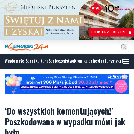
Wiadomości
Sport
Kultura
Społeczeństwo
Kronika policyjna
Turystyka
Fotoga
‘Do wszystkich komentujących!’
Poszkodowana w wypadku mówi jak
było