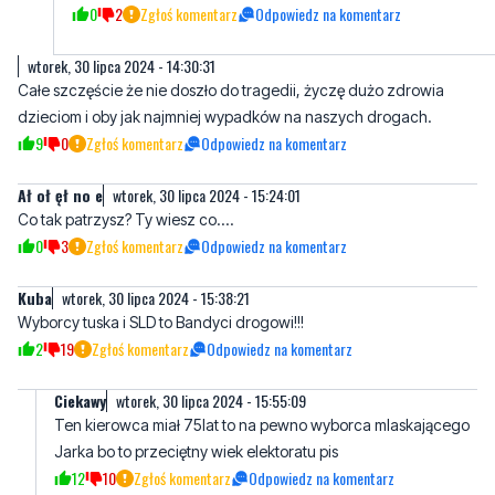
0
2
Zgłoś komentarz
Odpowiedz na komentarz
wtorek, 30 lipca 2024 - 14:30:31
Całe szczęście że nie doszło do tragedii, życzę dużo zdrowia
dzieciom i oby jak najmniej wypadków na naszych drogach.
9
0
Zgłoś komentarz
Odpowiedz na komentarz
Ał oł ęł no e
wtorek, 30 lipca 2024 - 15:24:01
Co tak patrzysz? Ty wiesz co....
0
3
Zgłoś komentarz
Odpowiedz na komentarz
Kuba
wtorek, 30 lipca 2024 - 15:38:21
Wyborcy tuska i SLD to Bandyci drogowi!!!
2
19
Zgłoś komentarz
Odpowiedz na komentarz
Ciekawy
wtorek, 30 lipca 2024 - 15:55:09
Ten kierowca miał 75lat to na pewno wyborca mlaskającego
Jarka bo to przeciętny wiek elektoratu pis
12
10
Zgłoś komentarz
Odpowiedz na komentarz