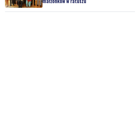
małżonków w ratuszu