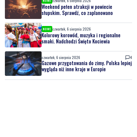
dzieckiem. Dziewczynka nie miała kasku
czwartek, 6 sierpnia 2026
NOWE
Weekend pełen atrakcji w powiecie
słupskim. Sprawdź, co zaplanowano
czwartek, 6 sierpnia 2026
NOWE
Kolorowy korowód, muzyka i regionalne
smaki. Nadchodzi Święto Kociewia
czwartek, 6 sierpnia 2026
4
Gazowe przygotowania do zimy. Polska lepiej
wygląda niż inne kraje w Europie