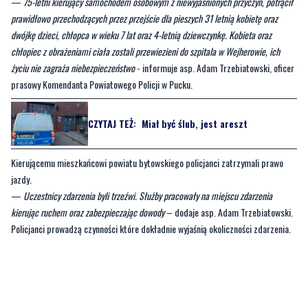
Do zdarzenia doszło w poniedziałek w godzinach popołudniowych na ulicy
Żeromskiego we Władysławowie.
—
75-letni kierujący samochodem osobowym z niewyjaśnionych przyczyn, potrącił
prawidłowo przechodzących przez przejście dla pieszych 31 letnią kobietę oraz
dwójkę dzieci, chłopca w wieku 7 lat oraz 4-letnią dziewczynkę. Kobieta oraz
chłopiec z obrażeniami ciała zostali przewiezieni do szpitala w Wejherowie, ich
życiu nie zagraża niebezpieczeństwo
- informuje asp. Adam Trzebiatowski, oficer
prasowy Komendanta Powiatowego Policji w Pucku.
CZYTAJ TEŻ:
Miał być ślub, jest areszt
Kierującemu mieszkańcowi powiatu bytowskiego policjanci zatrzymali prawo
jazdy.
—
Uczestnicy zdarzenia byli trzeźwi. Służby pracowały na miejscu zdarzenia
kierując ruchem oraz zabezpieczając dowody
– dodaje asp. Adam Trzebiatowski.
Policjanci prowadzą czynności które dokładnie wyjaśnią okoliczności zdarzenia.