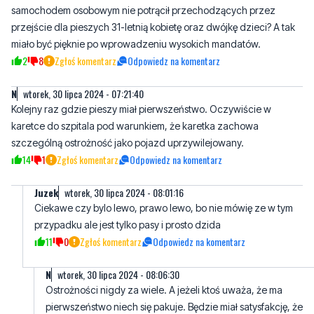
Ał oł ęł no e
wtorek, 30 lipca 2024 - 07:20:20
To wysokie mandaty nie zapobiegły temu, aby 75-letni kierujący
samochodem osobowym nie potrącił przechodzących przez
przejście dla pieszych 31-letnią kobietę oraz dwójkę dzieci? A tak
miało być pięknie po wprowadzeniu wysokich mandatów.
2
8
Zgłoś komentarz
Odpowiedz na komentarz
N
wtorek, 30 lipca 2024 - 07:21:40
Kolejny raz gdzie pieszy miał pierwszeństwo. Oczywiście w
karetce do szpitala pod warunkiem, że karetka zachowa
szczególną ostrożność jako pojazd uprzywilejowany.
14
1
Zgłoś komentarz
Odpowiedz na komentarz
Juzek
wtorek, 30 lipca 2024 - 08:01:16
Ciekawe czy bylo lewo, prawo lewo, bo nie mówię ze w tym
przypadku ale jest tylko pasy i prosto dzida
11
0
Zgłoś komentarz
Odpowiedz na komentarz