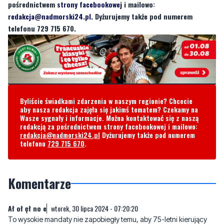
Byliście świadkami zdarzenia w naszym regionie? Chcecie aby
nasza redakcja zajęła się jakimś tematem? Czekamy na Wasze
sygnały i informacje. Można kontaktować się z naszą redakcją za
pośrednictwem
strony facebookowej
i mailowo:
redakcja@nadmorski24.pl
. Dyżurujemy także pod numerem
telefonu 729 715 670.
Byliście świadkami zdarzenia w naszym regionie? Chcecie
aby nasza redakcja zajęła się jakimś tematem? Czekamy na
Wasze sygnały i informacje. Można kontaktować się z naszą
redakcją za pośrednictwem strony facebookowej i mailowo:
redakcja@nadmorski24.pl
Dyżurujemy także pod numerem
telefonu
729 715 670
.
Komentarze