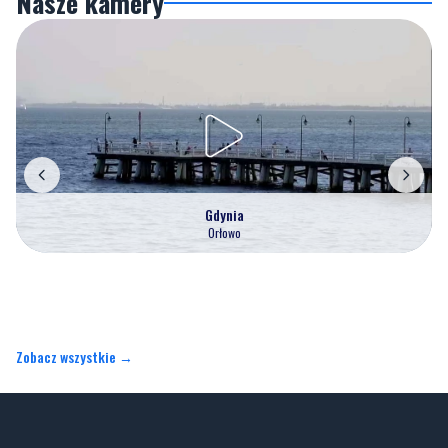
Nasze kamery
Gdynia
Orłowo
Zobacz wszystkie →