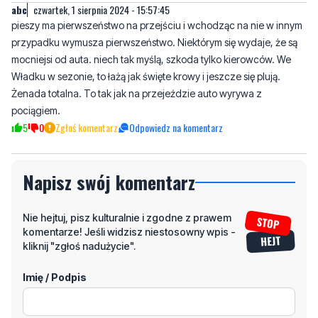
wyrównane to piesi będą lądować w szpitalu albo w kostnicy .
7
2
Zgłoś komentarz
Odpowiedz na komentarz
abc
czwartek, 1 sierpnia 2024 - 15:57:45
pieszy ma pierwszeństwo na przejściu i wchodząc na nie w innym
przypadku wymusza pierwszeństwo. Niektórym się wydaje, że są
mocniejsi od auta. niech tak myślą, szkoda tylko kierowców. We
Władku w sezonie, to łażą jak święte krowy i jeszcze się plują.
Żenada totalna. To tak jak na przejeździe auto wyrywa z
pociągiem.
5
0
Zgłoś komentarz
Odpowiedz na komentarz
Napisz swój komentarz
Nie hejtuj, pisz kulturalnie i zgodne z prawem
komentarze! Jeśli widzisz niestosowny wpis -
kliknij "zgłoś nadużycie".