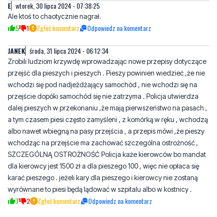
Ale ktoś to chaotycznie nagrał.
4
1
Zgłoś komentarz
Odpowiedz na komentarz
E
wtorek, 30 lipca 2024 - 07:38:25
Ale ktoś to chaotycznie nagrał.
5
1
Zgłoś komentarz
Odpowiedz na komentarz
JANEK
środa, 31 lipca 2024 - 06:12:34
Zrobili ludziom krzywdę wprowadzając nowe przepisy dotyczące
przejść dla pieszych i pieszych . Pieszy powinien wiedzieć ,że nie
wchodzi się pod nadjeżdżający samochód , nie wchodzi się na
przejście dopóki samochód się nie zatrzyma . Policja utwierdza
dalej pieszych w przekonaniu ,że mają pierwszeństwo na pasach ,
a tym czasem piesi często zamyśleni , z komórką w ręku , wchodzą
albo nawet wbiegną na pasy przejścia , a przepis mówi ,że pieszy
wchodząc na przejście ma zachować szczególna ostrożność ,
SZCZEGÓLNĄ OSTROŻNOŚĆ Policja każe kierowców bo mandat
dla kierowcy jest 1500 zł a dla pieszego 100 , więc nie opłaca się
karać pieszego . jeżeli kary dla pieszego i kierowcy nie zostaną