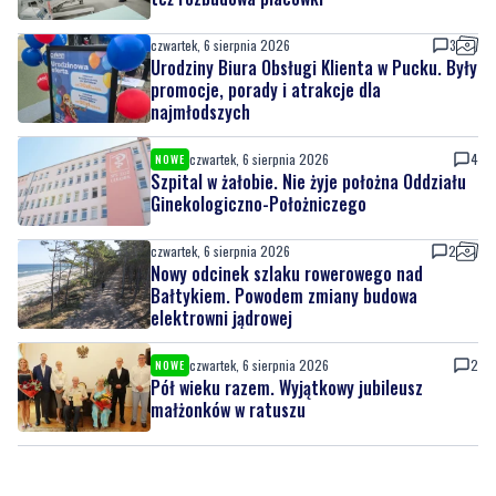
czwartek, 6 sierpnia 2026
3
Nowy sprzęt z KPO już służy pacjentom, trwa
też rozbudowa placówki
czwartek, 6 sierpnia 2026
3
Urodziny Biura Obsługi Klienta w Pucku. Były
promocje, porady i atrakcje dla
najmłodszych
czwartek, 6 sierpnia 2026
4
NOWE
Szpital w żałobie. Nie żyje położna Oddziału
Ginekologiczno-Położniczego
czwartek, 6 sierpnia 2026
2
Nowy odcinek szlaku rowerowego nad
Bałtykiem. Powodem zmiany budowa
elektrowni jądrowej
czwartek, 6 sierpnia 2026
2
NOWE
Pół wieku razem. Wyjątkowy jubileusz
małżonków w ratuszu