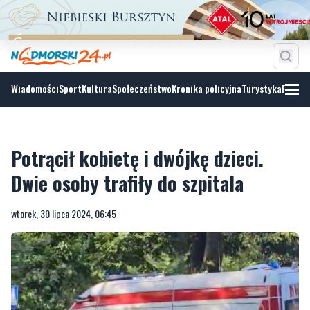
Wiadomości
Sport
Kultura
Społeczeństwo
Kronika policyjna
Turystyka
Fotoga
Potrącił kobietę i dwójkę dzieci.
Dwie osoby trafiły do szpitala
wtorek, 30 lipca 2024, 06:45