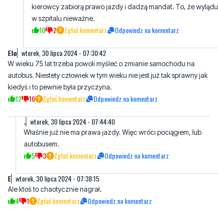
N
wtorek, 30 lipca 2024 - 08:06:30
Ostrożności nigdy za wiele. A jeżeli ktoś uważa, że ma
pierwszeństwo niech się pakuje. Będzie miał satysfakcję, że
kierowcy zabiorą prawo jazdy i dadzą mandat. To, że wylądu
w szpitalu nieważne.
10
2
Zgłoś komentarz
Odpowiedz na komentarz
Elo
wtorek, 30 lipca 2024 - 07:30:42
W wieku 75 lat trzeba powoli myśleć o zmianie samochodu na
autobus. Niestety człowiek w tym wieku nie jest już tak sprawny jak
kiedyś i to pewnie była przyczyna.
12
16
Zgłoś komentarz
Odpowiedz na komentarz
.
wtorek, 30 lipca 2024 - 07:44:40
Właśnie już nie ma prawa jazdy. Więc wróci pociągiem, lub
autobusem.
5
3
Zgłoś komentarz
Odpowiedz na komentarz
E
wtorek, 30 lipca 2024 - 07:38:15