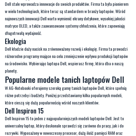
Dell stale wprowadza innowacje do swoich produktów. Firma ta była pionierem
w wielu technologiach, które teraz są standardem w branży laptopów. Wśród
najnowszych innowacji Dell warto wymienić ekrany dotykowe, wysokiej jakości
matryce OLED, a także zaawansowane systemy chłodzenia, które zapewniają
długotrwałą wydajność.
Ekologia
Dell kładzie duży nacisk na zrównoważony rozwój i ekologię. Firma ta prowadzi
różnorodne programy mające na celu zmniejszenie wpływu produkcji laptopów
na środowisko. Wybierając laptopa Dell, wspierasz firmę, która dba o naszą
planetę.
Popularne modele tanich laptopów Dell
W AG-Notebooki oferujemy szeroką gamę tanich laptopów Dell, które spełnią
różne potrzeby i budżety. Poniżej przedstawiamy kilka popularnych modeli,
które cieszą się dużą popularnością wśród naszych klientów.
Dell Inspiron 15
Dell Inspiron 15 to jeden z najpopularniejszych modeli laptopów Dell. Jest to
uniwersalny laptop, który doskonale sprawdzi się zarówno do pracy, jak i do
rozrywki. Wyposażony w nowoczesny procesor, dużą ilość pamięci RAM oraz