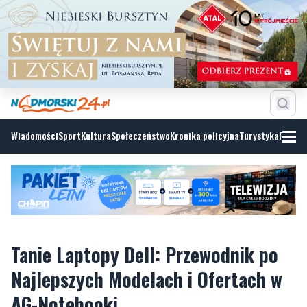
Wiadomości
Sport
Kultura
Społeczeństwo
Kronika policyjna
Turystyka
Fotoga
Tanie Laptopy Dell: Przewodnik po
Najlepszych Modelach i Ofertach w
AG-Notebooki