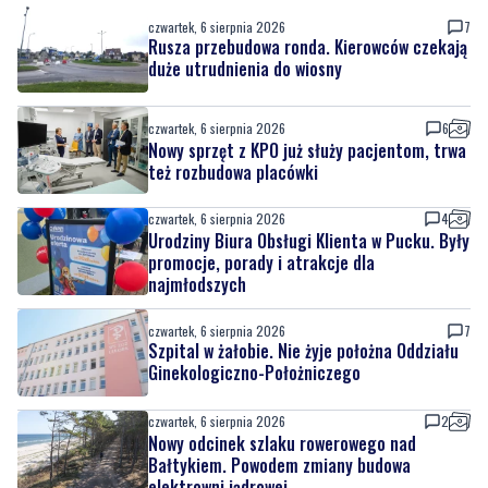
czwartek, 6 sierpnia 2026
7
Rusza przebudowa ronda. Kierowców czekają
duże utrudnienia do wiosny
czwartek, 6 sierpnia 2026
6
Nowy sprzęt z KPO już służy pacjentom, trwa
też rozbudowa placówki
czwartek, 6 sierpnia 2026
4
Urodziny Biura Obsługi Klienta w Pucku. Były
promocje, porady i atrakcje dla
najmłodszych
czwartek, 6 sierpnia 2026
7
Szpital w żałobie. Nie żyje położna Oddziału
Ginekologiczno-Położniczego
czwartek, 6 sierpnia 2026
2
Nowy odcinek szlaku rowerowego nad
Bałtykiem. Powodem zmiany budowa
elektrowni jądrowej