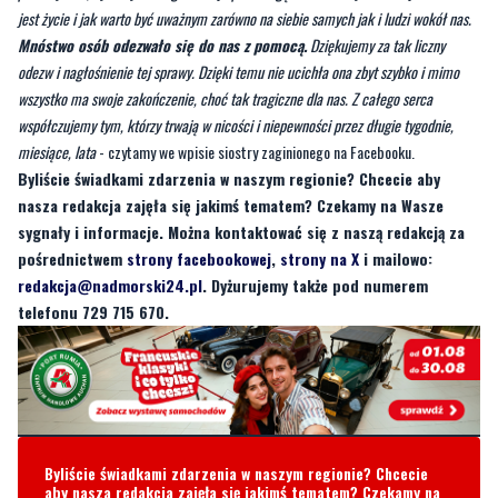
jest życie i jak warto być uważnym zarówno na siebie samych jak i ludzi wokół nas.
Mnóstwo osób odezwało się do nas z pomocą.
Dziękujemy za tak liczny
odezw i nagłośnienie tej sprawy. Dzięki temu nie ucichła ona zbyt szybko i mimo
wszystko ma swoje zakończenie, choć tak tragiczne dla nas. Z całego serca
współczujemy tym, którzy trwają w nicości i niepewności przez długie tygodnie,
miesiące, lata
- czytamy we wpisie siostry zaginionego na Facebooku.
Byliście świadkami zdarzenia w naszym regionie? Chcecie aby
nasza redakcja zajęła się jakimś tematem? Czekamy na Wasze
sygnały i informacje. Można kontaktować się z naszą redakcją za
pośrednictwem
strony facebookowej
,
strony na X
i mailowo:
redakcja@nadmorski24.pl
. Dyżurujemy także pod numerem
telefonu 729 715 670.
Byliście świadkami zdarzenia w naszym regionie? Chcecie
aby nasza redakcja zajęła się jakimś tematem? Czekamy na