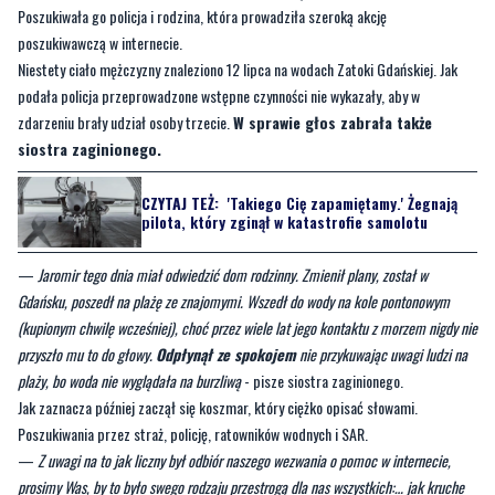
Poszukiwała go policja i rodzina, która prowadziła szeroką akcję
poszukiwawczą w internecie.
Niestety ciało mężczyzny znaleziono 12 lipca na wodach Zatoki Gdańskiej. Jak
podała policja przeprowadzone wstępne czynności nie wykazały, aby w
zdarzeniu brały udział osoby trzecie.
W sprawie głos zabrała także
siostra zaginionego.
CZYTAJ TEŻ:
'Takiego Cię zapamiętamy.' Żegnają
pilota, który zginął w katastrofie samolotu
—
Jaromir tego dnia miał odwiedzić dom rodzinny. Zmienił plany, został w
Gdańsku, poszedł na plażę ze znajomymi. Wszedł do wody na kole pontonowym
(kupionym chwilę wcześniej), choć przez wiele lat jego kontaktu z morzem nigdy nie
przyszło mu to do głowy.
Odpłynął ze spokojem
nie przykuwając uwagi ludzi na
plaży, bo woda nie wyglądała na burzliwą
- pisze siostra zaginionego.
Jak zaznacza później zaczął się koszmar, który ciężko opisać słowami.
Poszukiwania przez straż, policję, ratowników wodnych i SAR.
—
Z uwagi na to jak liczny był odbiór naszego wezwania o pomoc w internecie,
prosimy Was, by to było swego rodzaju przestrogą dla nas wszystkich:… jak kruche