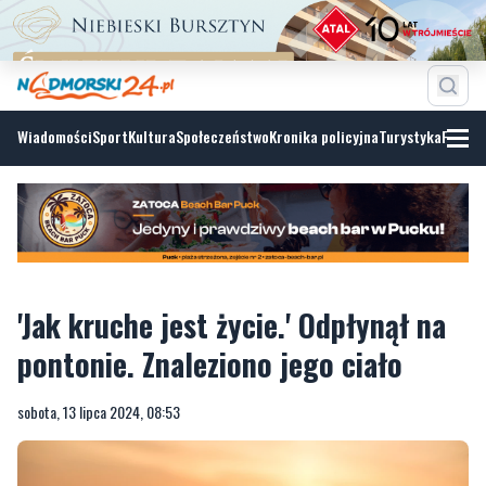
Wiadomości
Sport
Kultura
Społeczeństwo
Kronika policyjna
Turystyka
Fotoga
'Jak kruche jest życie.' Odpłynął na
pontonie. Znaleziono jego ciało
sobota, 13 lipca 2024, 08:53