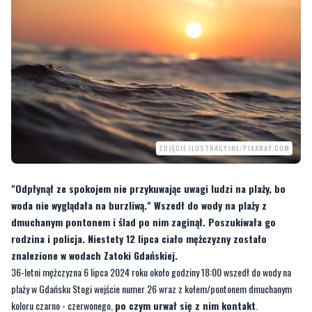
ZDJĘCIE ILUSTRACYJNE/PIXABAY.COM
"Odpłynął ze spokojem nie przykuwając uwagi ludzi na plaży, bo
woda nie wyglądała na burzliwą." Wszedł do wody na plaży z
dmuchanym pontonem i ślad po nim zaginął. Poszukiwała go
rodzina i policja. Niestety 12 lipca ciało mężczyzny zostało
znalezione w wodach Zatoki Gdańskiej.
36-letni mężczyzna 6 lipca 2024 roku około godziny 18:00 wszedł do wody na
plaży w Gdańsku Stogi wejście numer 26 wraz z kołem/pontonem dmuchanym
koloru czarno - czerwonego,
po czym urwał się z nim kontakt
.